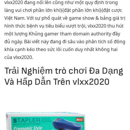
vlxx2020 đang nổi lên cũng như một quy định trong
làng vui chơi phần lớn khi}{đặt phần lớn khi}{đặt cược
Việt Nam. Với sự phổ quát về game show & bảng giá trị
hình thức bệnh vụ tiêu biểu vượt trội, vlxx2020 thu hút
một lượng Khủng gamer tham domain authority đầy
đủ ngày. Bài viết này đang đi sâu vào phân tích số đông
khía cạnh kéo theo sức lôi cuốn duy nhất không hai
của vlxx2020.
Trải Nghiệm trò chơi Đa Dạng
Và Hấp Dẫn Trên vlxx2020