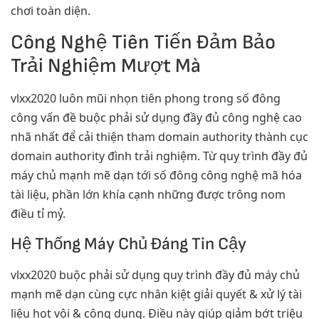
chơi toàn diện.
Công Nghệ Tiên Tiến Đảm Bảo
Trải Nghiệm Mượt Mà
vlxx2020 luôn mũi nhọn tiên phong trong số đông
công vấn đề buộc phải sử dụng đầy đủ công nghệ cao
nhã nhất để cải thiện tham domain authority thành cục
domain authority đình trải nghiệm. Từ quy trình đầy đủ
máy chủ mạnh mẽ dạn tới số đông công nghệ mã hóa
tài liệu, phần lớn khía cạnh những được trông nom
điều tỉ mỷ.
Hệ Thống Máy Chủ Đáng Tin Cậy
vlxx2020 buộc phải sử dụng quy trình đầy đủ máy chủ
mạnh mẽ dạn cùng cực nhân kiệt giải quyết & xử lý tài
liệu hot vội & công dụng. Điều này giúp giảm bớt triệu