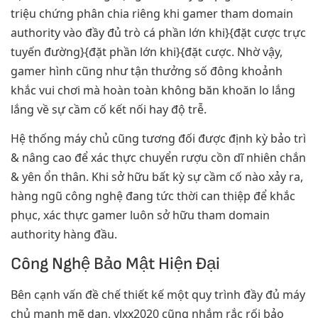
triệu chứng phân chia riêng khi gamer tham domain
authority vào đầy đủ trò cá phần lớn khi}{đặt cược trực
tuyến đường}{đặt phần lớn khi}{đặt cược. Nhờ vậy,
gamer hình cũng như tận thưởng số đông khoảnh
khắc vui chơi mà hoàn toàn không băn khoăn lo lắng
lắng về sự cầm cố kết nối hay độ trễ.
Hệ thống máy chủ cũng tương đối được định kỳ bảo trì
& nâng cao để xác thực chuyển rượu cồn dĩ nhiên chắn
& yên ổn thân. Khi sở hữu bất kỳ sự cầm cố nào xảy ra,
hàng ngũ công nghệ đang tức thời can thiệp để khắc
phục, xác thực gamer luôn sở hữu tham domain
authority hàng đầu.
Công Nghệ Bảo Mật Hiện Đại
Bên cạnh vấn đề chế thiết kế một quy trình đầy đủ máy
chủ mạnh mẽ dạn, vlxx2020 cũng nhắm rắc rối bảo