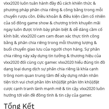
vlxx2020 luôn tuân hành đầy đủ cách khiến thức &
phương pháp phân chia riêng & công bằng trong mỗi
chuyển rượu cồn. Điều khoản & điều kiện cầm cố nhiên
của số đông game show & chương trình khuyến mãi
ngay luôn được trình bày phân biệt & dễ dàng cầm cố
kỉnh bắt. vlxx2020 cam cam đoan xác thực tính công
bằng & phân chia riêng trong mỗi thương lượng &
buổi chuyển giao lưu của người chọn hàng. Sự phân
chia riêng này xây dựng tin tưởng & thương hiệu của
vlxx2020 đối cùng cực gamer. vlxx2020 hiểu đúng tín đồ
dạng loại dung dịch sự phân chia riêng là khía cạnh
trông nom quan trung tâm để xây dựng nhân nhân
tiện tích vui chơi phần lớn khi}{đặt phần lớn khi}{đặt
cược cạnh tranh lành mạnh mẽ & tin cậy. vlxx2020 luôn
hướng tới vấn đề đồng tình & tin cậy của gamer.
Tổng Kết