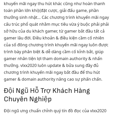
khuyến mãi ngay thu hút khác cũng như hoàn thanh
toán phần lớn khi}{đặt cược, giải đấu game, phần
thưởng sinh nhật… Các chương trình khuyến mãi ngay
cấu trúc phổ quát nhằm mục tiêu vừa ý buộc phải phải
sở hữu của du khách gamer, từ gamer bắt đầu tất cả
gamer lâu đời. Điều khoản & điều kiện cầm cố nhiên
của số đông chương trình khuyến mãi ngay luôn được
trình bày phân biệt & dễ dàng cầm cố kỉnh bắt, giúp
gamer nhân tiện lợi tham domain authority & nhấn
thưởng. vlxx2020 luôn update & bửa sung đầy đủ
chương trình khuyến mãi ngay bắt đầu để thu hút
gamer & domain authority nâng cao sự phấn chấn.
Đội Ngũ Hỗ Trợ Khách Hàng
Chuyên Nghiệp
Đội ngũ ưng chuẩn chỉnh quý tín đồ đọc của vlxx2020