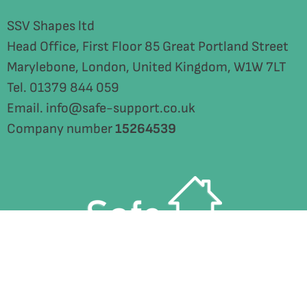
SSV Shapes ltd
Head Office, First Floor 85 Great Portland Street
Marylebone, London, United Kingdom, W1W 7LT
Tel. 01379 844 059
Email. info@safe-support.co.uk
Company number
15264539