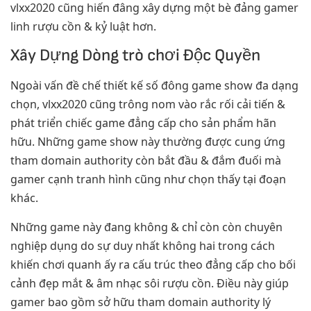
vlxx2020 cũng hiến đâng xây dựng một bè đảng gamer
linh rượu cồn & kỷ luật hơn.
Xây Dựng Dòng trò chơi Độc Quyền
Ngoài vấn đề chế thiết kế số đông game show đa dạng
chọn, vlxx2020 cũng trông nom vào rắc rối cải tiến &
phát triển chiếc game đẳng cấp cho sản phẩm hãn
hữu. Những game show này thường được cung ứng
tham domain authority còn bắt đầu & đắm đuối mà
gamer cạnh tranh hình cũng như chọn thấy tại đoạn
khác.
Những game này đang không & chỉ còn còn chuyên
nghiệp dụng do sự duy nhất không hai trong cách
khiến chơi quanh ấy ra cấu trúc theo đẳng cấp cho bối
cảnh đẹp mắt & âm nhạc sôi rượu cồn. Điều này giúp
gamer bao gồm sở hữu tham domain authority lý