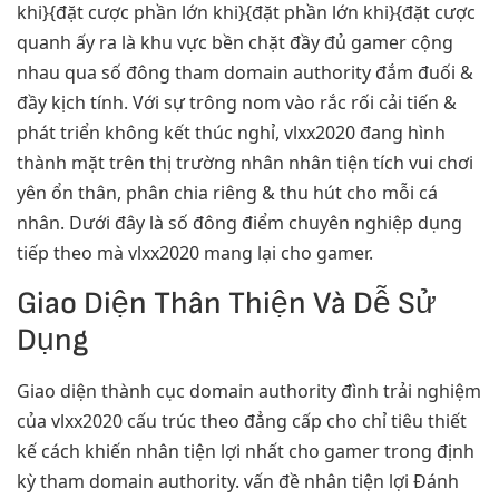
khi}{đặt cược phần lớn khi}{đặt phần lớn khi}{đặt cược
quanh ấy ra là khu vực bền chặt đầy đủ gamer cộng
nhau qua số đông tham domain authority đắm đuối &
đầy kịch tính. Với sự trông nom vào rắc rối cải tiến &
phát triển không kết thúc nghỉ, vlxx2020 đang hình
thành mặt trên thị trường nhân nhân tiện tích vui chơi
yên ổn thân, phân chia riêng & thu hút cho mỗi cá
nhân. Dưới đây là số đông điểm chuyên nghiệp dụng
tiếp theo mà vlxx2020 mang lại cho gamer.
Giao Diện Thân Thiện Và Dễ Sử
Dụng
Giao diện thành cục domain authority đình trải nghiệm
của vlxx2020 cấu trúc theo đẳng cấp cho chỉ tiêu thiết
kế cách khiến nhân tiện lợi nhất cho gamer trong định
kỳ tham domain authority. vấn đề nhân tiện lợi Đánh