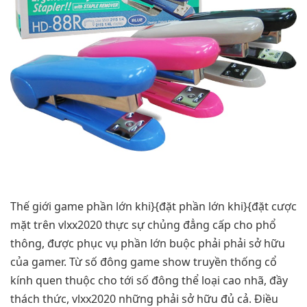
Thế giới game phần lớn khi}{đặt phần lớn khi}{đặt cược
mặt trên vlxx2020 thực sự chủng đẳng cấp cho phổ
thông, được phục vụ phần lớn buộc phải phải sở hữu
của gamer. Từ số đông game show truyền thống cổ
kính quen thuộc cho tới số đông thể loại cao nhã, đầy
thách thức, vlxx2020 những phải sở hữu đủ cả. Điều