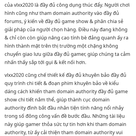
của vlxx2020 là đầy đủ công dụng thúc đẩy. Người chơi
hình cũng như tham domain authority vào đầy đủ
forums, ý kiến về đầy đủ game show & phân chia sẻ
giải pháp của người chọn hàng. Điều này đang không
& chỉ còn còn giúp nâng cao tính bè đảng quanh ấy ra
hình thành mặt trên thị trường một chặng không
chuyển giao lưu giữa đầy đủ gamer, giúp chúng ta cảm
nhấn thấy sắp tới gụi & kết nối hơn.
vlxx2020 cũng chế thiết kế đầy đủ khuyên bảo đầy đủ
quy trình chi tiết & đoạn phim khuyên bảo về kiểu
dáng cách khiến tham domain authority đầy đủ game
show chi tiết nắm thể, giúp thành cục domain
authority đình bắt đầu nhân tiện tính năng nổi nhảy
trong số đông công vấn đề bước đầu. Những tài liệu
này giúp gamer thỏa sức tự tin hơn khi tham domain
authority, từ ấy cải thiện tham domain authority vui