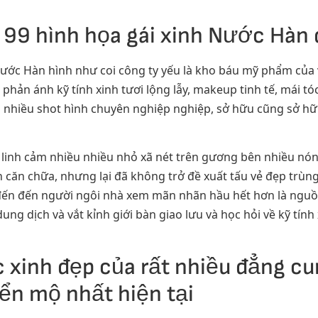
99 hình họa gái xinh Nước Hàn
Nước Hàn hình như coi công ty yếu là kho báu mỹ phẩm của 
hản ánh kỹ tính xinh tươi lộng lẫy, makeup tinh tế, mái tóc
 nhiều shot hình chuyên nghiệp nghiệp, sở hữu cũng sở h
 linh cảm nhiều nhiều nhỏ xã nét trên gương bên nhiều nón
iến căn chữa, nhưng lại đã không trở đề xuất tấu vẻ đẹp trù
đến đến người ngôi nhà xem mãn nhãn hầu hết hơn là ngu
ng dịch và vắt kỉnh giới bàn giao lưu và học hỏi về kỹ tính
 xinh đẹp của rất nhiều đẳng cu
n mộ nhất hiện tại