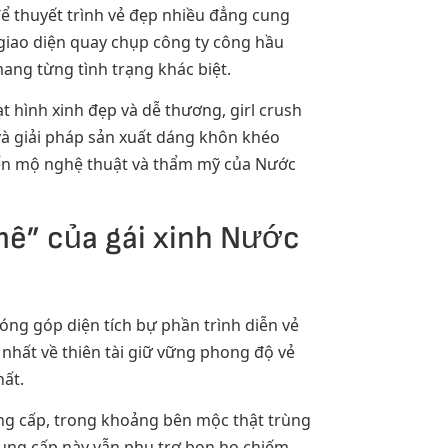
để thuyết trình vẻ đẹp nhiều đẳng cung
 giao diện quay chụp công ty công hầu
ang từng tình trạng khác biệt.
 hình xinh đẹp và dễ thương, girl crush
 và giải pháp sản xuất dáng khôn khéo
uyển mộ nghệ thuật và thẩm mỹ của Nước
mê” của gái xinh Nước
óng góp diện tích bự phần trình diễn vẻ
nhất về thiên tài giữ vững phong độ vẻ
hất.
ng cấp, trong khoảng bên mộc thật trùng
cung cấp này vẫn phụ trợ bọn họ chiếm