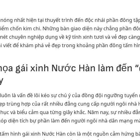
nóng nhất hiện tại thuyết trình đến độc nhái phần đông tậ
 điểm chốn kim chi. Những bàn giao diện này chẳng phần đô
ét chuyên nghiệp dụng về kỹ tính xinh tươi và vẻ đẹp càng 
i viết để khám phá vẻ đẹp trong khoảng phần đông tấm hì
ọa gái xinh Nước Hàn làm đến “
y
luôn là vấn đề lôi kéo sự chú ý của đồng đội ngưỡng tuyển
p trùng hợp của rất nhiều đẳng cung cấp người ngôi nhà H
 phục và biểu cảm qua từng giây khắc. Năm nay, sự nhiều đẳ
óp diện tích bự phần làm đến người ngôi nhà dân mạng mấu
tấm hình gái xinh Nước Hàn còn là một nguồn cảm hứng bấ