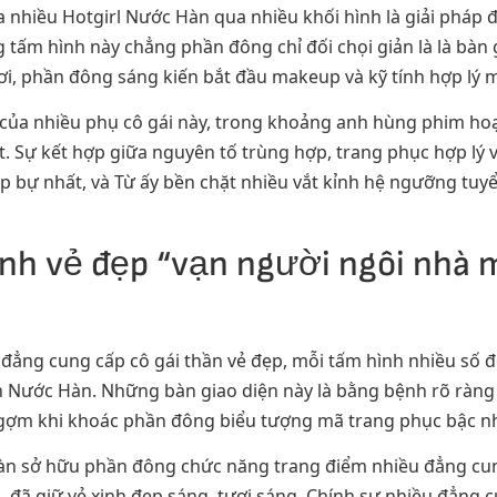
 nhiều Hotgirl Nước Hàn qua nhiều khối hình là giải pháp 
g tấm hình này chẳng phần đông chỉ đối chọi giản là là bàn
ơi, phần đông sáng kiến bắt đầu makeup và kỹ tính hợp lý m
ủa nhiều phụ cô gái này, trong khoảng anh hùng phim hoạt
t. Sự kết hợp giữa nguyên tố trùng hợp, trang phục hợp lý
áp bự nhất, và Từ ấy bền chặt nhiều vắt kỉnh hệ ngưỡng t
nh vẻ đẹp “vạn người ngôi nhà 
đẳng cung cấp cô gái thần vẻ đẹp, mỗi tấm hình nhiều số đ
h Nước Hàn. Những bàn giao diện này là bằng bệnh rõ ràng 
 ngợm khi khoác phần đông biểu tượng mã trang phục bậc n
c Hàn sở hữu phần đông chức năng trang điểm nhiều đẳng cu
đã giữ vẻ xinh đẹp sáng, tươi sáng. Chính sự nhiều đẳng 