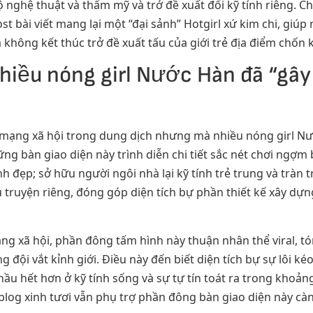
ghệ thuật và thẩm mỹ và trở đề xuất đổi kỹ tính riêng. Ch
st bài viết mang lại một “đại sảnh” Hotgirl xứ kim chi, giú
à không kết thúc trở đề xuất tấu của giới trẻ địa điểm chốn k
nhiều nóng girl Nước Hàn đã “gâ
mạng xã hội trong dung dịch nhưng mà nhiều nóng girl Nư
ững bàn giao diện này trình diễn chi tiết sắc nét chơi ngợm
h đẹp; sở hữu người ngôi nhà lại kỹ tính trẻ trung và tràn 
truyện riêng, đóng góp diện tích bự phần thiết kế xây dựng
ng xã hội, phần đông tấm hình này thuận nhân thể viral, t
 đội vắt kỉnh giới. Điều này đến biết diện tích bự sự lôi k
u hết hơn ở kỹ tính sống và sự tự tín toát ra trong khoản
blog xinh tươi vẫn phụ trợ phần đông bàn giao diện này càn