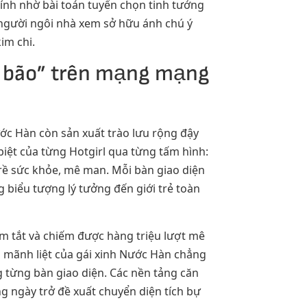
ính nhờ bài toán tuyển chọn tinh tướng
p người ngôi nhà xem sở hữu ánh chú ý
im chi.
y bão” trên mạng mạng
ớc Hàn còn sản xuất trào lưu rộng đậy
 biệt của từng Hotgirl qua từng tấm hình:
trề sức khỏe, mê man. Mỗi bàn giao diện
 biểu tượng lý tưởng đến giới trẻ toàn
óm tắt và chiếm được hàng triệu lượt mê
éo mãnh liệt của gái xinh Nước Hàn chẳng
g từng bàn giao diện. Các nền tảng căn
g ngày trở đề xuất chuyển diện tích bự