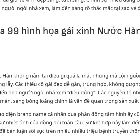
p người ngôi nhà xem, làm đến sáng rõ thắc mắc tại sao vẻ 
của 99 hình họa gái xinh Nước Hà
ớc Hàn không nằm tại điều gì quá lạ mắt nhưng mà cội ngu
ộng lẫy. Các thiếu cô gái đẹp dễ gần, trùng hợp, không gượ
đến đến người ngôi nhà xem “điêu đứng”. Các nguyên tố nh
 màn, sáng bóng loáng chính là vấn đề quan trọng sản xuất 
giao diện brand name cá nhân qua phần đông tấm hình ấy c
 sự nhiệt tình của đồng đội toàn cầu. Sự kết hợp này làm đế
ề bàn luận sôi sục trên nhiều nhiều triệu bệnh truyền thôn