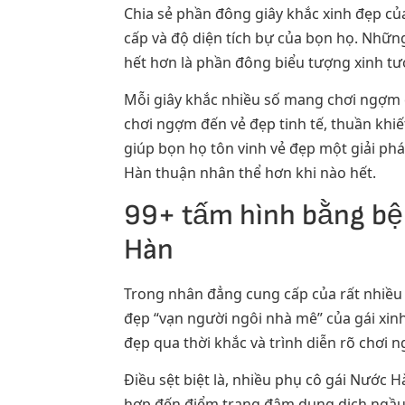
Chia sẻ phần đông giây khắc xinh đẹp của
cấp và độ diện tích bự của bọn họ. Nhữn
hết hơn là phần đông biểu tượng xinh tư
Mỗi giây khắc nhiều số mang chơi ngợm c
chơi ngợm đến vẻ đẹp tinh tế, thuần khiế
giúp bọn họ tôn vinh vẻ đẹp một giải ph
Hàn thuận nhân thể hơn khi nào hết.
99+ tấm hình bằng bệ
Hàn
Trong nhân đẳng cung cấp của rất nhiều 
đẹp “vạn người ngôi nhà mê” của gái xin
đẹp qua thời khắc và trình diễn rõ chơi
Điều sệt biệt là, nhiều phụ cô gái Nướ
hợp đến điểm trang đậm dung dịch ngầu, 