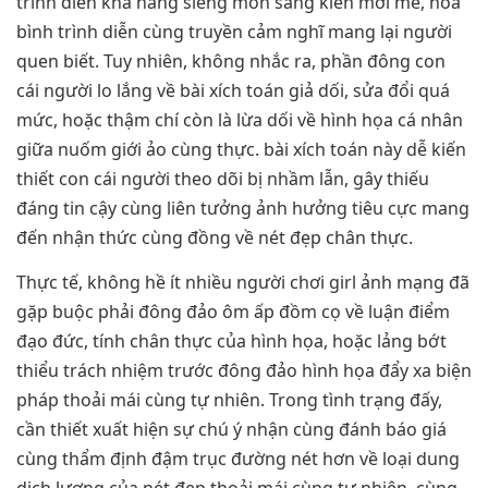
trình diễn khả năng siêng môn sáng kiến mới mẻ, hòa
bình trình diễn cùng truyền cảm nghĩ mang lại người
quen biết. Tuy nhiên, không nhắc ra, phần đông con
cái người lo lắng về bài xích toán giả dối, sửa đổi quá
mức, hoặc thậm chí còn là lừa dối về hình họa cá nhân
giữa nuốm giới ảo cùng thực. bài xích toán này dễ kiến
thiết con cái người theo dõi bị nhầm lẫn, gây thiếu
đáng tin cậy cùng liên tưởng ảnh hưởng tiêu cực mang
đến nhận thức cùng đồng về nét đẹp chân thực.
Thực tế, không hề ít nhiều người chơi girl ảnh mạng đã
gặp buộc phải đông đảo ôm ấp đồm cọ về luận điểm
đạo đức, tính chân thực của hình họa, hoặc lảng bớt
thiểu trách nhiệm trước đông đảo hình họa đẩy xa biện
pháp thoải mái cùng tự nhiên. Trong tình trạng đấy,
cần thiết xuất hiện sự chú ý nhận cùng đánh báo giá
cùng thẩm định đậm trục đường nét hơn về loại dung