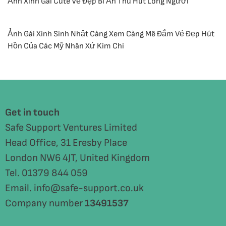
Ảnh Xinh Gái Cute Vẻ Đẹp Bí Ẩn Thu Hút Lòng Người
Ảnh Gái Xinh Sinh Nhật Càng Xem Càng Mê Đắm Vẻ Đẹp Hút
Hồn Của Các Mỹ Nhân Xứ Kim Chi
Get in touch
Safe Support Ventures Limited
Head Office, 31 Eresby Place
London NW6 4JT, United Kingdom
Tel. 01379 844 059
Email. info@safe-support.co.uk
Company number
13491537