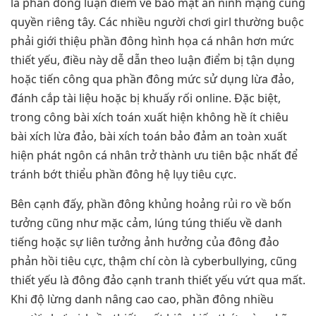
là phần đông luận điểm về bảo mật an ninh mạng cùng
quyền riêng tây. Các nhiều người chơi girl thường buộc
phải giới thiệu phần đông hình họa cá nhân hơn mức
thiết yếu, điều này dễ dẫn theo luận điểm bị tận dụng
hoặc tiến công qua phần đông mức sử dụng lừa đảo,
đánh cắp tài liệu hoặc bị khuấy rối online. Đặc biệt,
trong công bài xích toán xuất hiện không hề ít chiêu
bài xích lừa đảo, bài xích toán bảo đảm an toàn xuất
hiện phát ngôn cá nhân trở thành ưu tiên bậc nhất để
tránh bớt thiểu phần đông hệ lụy tiêu cực.
Bên cạnh đấy, phần đông khủng hoảng rủi ro về bốn
tưởng cũng như mặc cảm, lúng túng thiếu về danh
tiếng hoặc sự liên tưởng ảnh hưởng của đông đảo
phản hồi tiêu cực, thậm chí còn là cyberbullying, cũng
thiết yếu là đông đảo cạnh tranh thiết yếu vứt qua mất.
Khi độ lừng danh nâng cao cao, phần đông nhiều