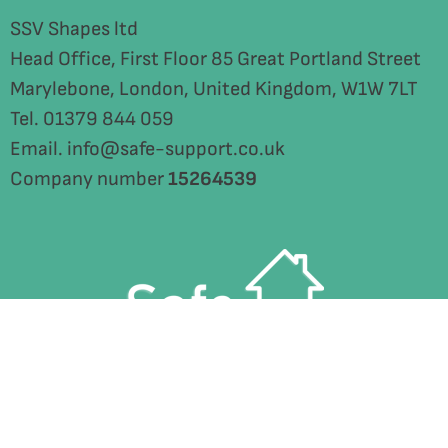
SSV Shapes ltd
Head Office, First Floor 85 Great Portland Street
Marylebone, London, United Kingdom, W1W 7LT
Tel. 01379 844 059
Email. info@safe-support.co.uk
Company number
15264539