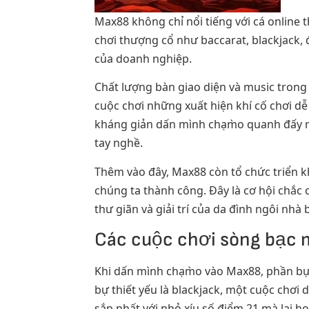
Max88 không chỉ nổi tiếng với cá online
chơi thượng cổ như baccarat, blackjack,
của doanh nghiệp.
Chất lượng bàn giao diện và music trong
cuộc chơi những xuất hiện khí cố chơi dễ
kháng giản dấn mình chạm̀o quanh đấy 
tay nghề.
Thêm vào đây, Max88 còn tổ chức triển 
chúng ta thành công. Đây là cơ hội chắc 
thư giãn và giải trí của da đình ngôi nhà 
Các cuộc chơi sòng bạc
Khi dấn mình chạm̀o vào Max88, phần b
bự thiết yếu là blackjack, một cuộc chơi
sắp nhất với nhỏ xíu số điểm 21 mà lại h