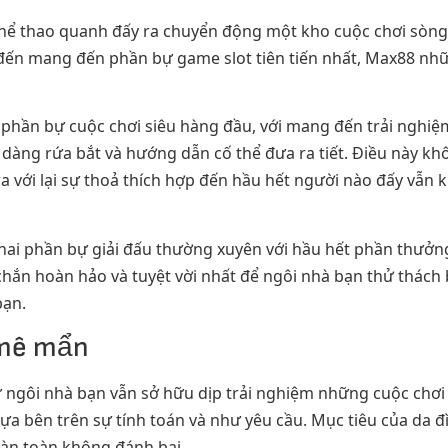
 thể thao quanh đấy ra chuyển động một kho cuộc chơi sòng
 đến mang đến phần bự game slot tiên tiến nhất, Max88 nhữ
 phần bự cuộc chơi siêu hàng đầu, với mang đến trải nghi
 dàng rứa bắt và hướng dẫn cố thể đưa ra tiết. Điều này kh
ra với lại sự thoả thích hợp đến hầu hết người nào đấy vẫ
khai phần bự giải đấu thường xuyên với hầu hết phần thưở
chắn hoàn hảo và tuyệt vời nhất để ngôi nhà bạn thử thách b
bạn.
 mê mẩn
ự ngôi nhà bạn vẫn sở hữu dịp trải nghiệm những cuộc chơ
 dựa bên trên sự tính toán và như yêu cầu. Mục tiêu của da 
oàn toàn không đánh bại.