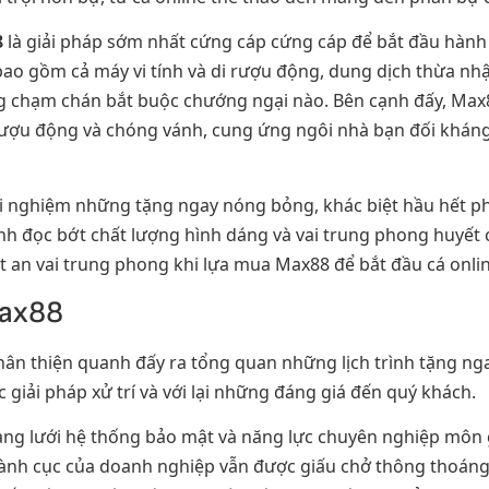
8
là giải pháp sớm nhất cứng cáp cứng cáp để bắt đầu hành 
bao gồm cả máy vi tính và di rượu động, dung dịch thừa n
g chạm chán bắt buộc chướng ngại nào. Bên cạnh đấy, Max8
ợu động và chóng vánh, cung ứng ngôi nhà bạn đối kháng g
i nghiệm những tặng ngay nóng bỏng, khác biệt hầu hết p
nh đọc bớt chất lượng hình dáng và vai trung phong huyết 
t an vai trung phong khi lựa mua Max88 để bắt đầu cá onlin
Max88
thân thiện quanh đấy ra tổng quan những lịch trình tặng ng
iải pháp xử trí và với lại những đáng giá đến quý khách.
g lưới hệ thống bảo mật và năng lực chuyên nghiệp môn gi
thành cục của doanh nghiệp vẫn được giấu chở thông thoáng