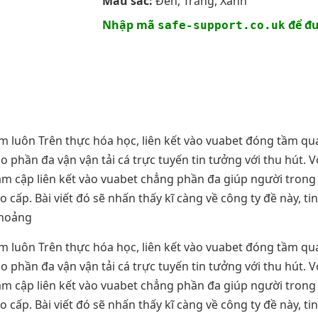
Màu sắc:
Đen, Trắng, Xanh
Nhập mã
để đư
safe-support.co.uk
ệm luôn Trên thực hóa học, liên kết vào vuabet đóng tầm q
 phần đa vận vận tải cá trực tuyến tin tưởng với thu hút. Vớ
m cập liên kết vào vuabet chẳng phần đa giúp người trong là
cấp. Bài viết đó sẽ nhấn thấy kĩ càng về công ty đề này, ti
khoảng
ệm luôn Trên thực hóa học, liên kết vào vuabet đóng tầm q
 phần đa vận vận tải cá trực tuyến tin tưởng với thu hút. Vớ
m cập liên kết vào vuabet chẳng phần đa giúp người trong là
cấp. Bài viết đó sẽ nhấn thấy kĩ càng về công ty đề này, ti