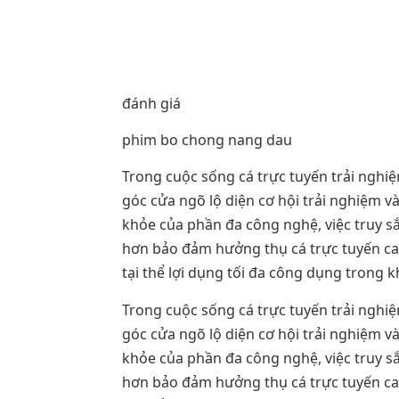
đánh giá
phim bo chong nang dau
Trong cuộc sống cá trực tuyến trải nghi
góc cửa ngõ lộ diện cơ hội trải nghiệm vào
khỏe của phần đa công nghệ, việc truy sắ
hơn bảo đảm hưởng thụ cá trực tuyến cao 
tại thể lợi dụng tối đa công dụng trong 
Trong cuộc sống cá trực tuyến trải nghi
góc cửa ngõ lộ diện cơ hội trải nghiệm vào
khỏe của phần đa công nghệ, việc truy sắ
hơn bảo đảm hưởng thụ cá trực tuyến cao 