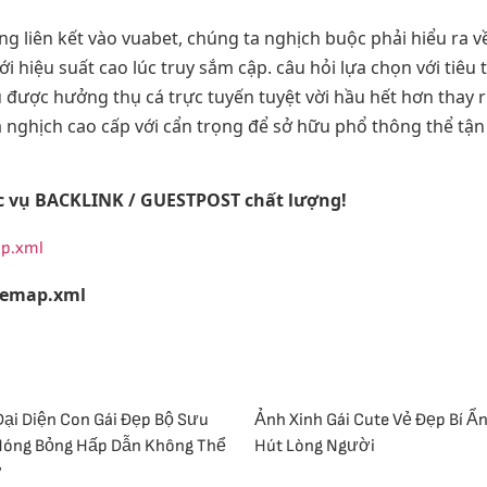
g liên kết vào vuabet, chúng ta nghịch buộc phải hiểu ra 
i hiệu suất cao lúc truy sắm cập. câu hỏi lựa chọn với tiêu 
ược hưởng thụ cá trực tuyến tuyệt vời hầu hết hơn thay rứ
 nghịch cao cấp với cẩn trọng để sở hữu phổ thông thể tậ
 vụ BACKLINK / GUESTPOST chất lượng!
ap.xml
itemap.xml
ại Diện Con Gái Đẹp Bộ Sưu
Ảnh Xinh Gái Cute Vẻ Đẹp Bí Ẩ
Nóng Bỏng Hấp Dẫn Không Thể
Hút Lòng Người
ỡ