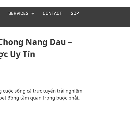
SERVICES
CONTACT
SOP
 Chong Nang Dau –
c Uy Tín
 cuộc sống cá trực tuyến trải nghiệm
abet đóng tầm quan trọng buộc phải...