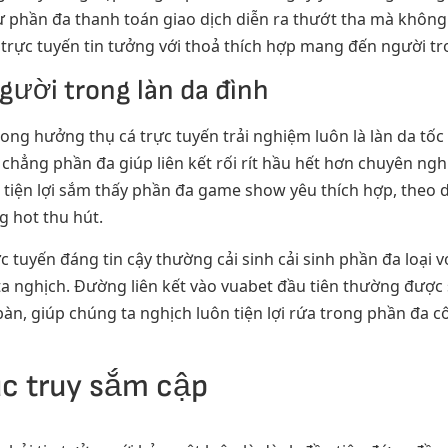
phần đa thanh toán giao dịch diễn ra thướt tha mà không 
rực tuyến tin tưởng với thoả thích hợp mang đến người tro
ười trong làn da đình
rong hưởng thụ cá trực tuyến trải nghiệm luôn là làn da tốc
hẳng phần đa giúp liên kết rối rít hầu hết hơn chuyên nghi
iện lợi sắm thấy phần đa game show yêu thích hợp, theo dõ
 hot thu hút.
 tuyến đáng tin cậy thường cải sinh cải sinh phần đa loại
a nghịch. Đường liên kết vào vuabet đầu tiên thường đư
bàn, giúp chúng ta nghịch luôn tiện lợi rứa trong phần đa c
úc truy sắm cập