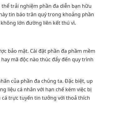
g thể trải nghiệm phần đa diễn bạn hữu
này tin báo trân quý trong khoảng phần
hông lớn đường liên kết thú vì.
được bảo mật. Cài đặt phần đa phầm mềm
 hay mã độc nào thúc đẩy đến quy trình
nhân của phần đa chúng ta. Đặc biệt, up
g liệu cá nhân với hạn chế kém việc bị
á trực tuyến tin tưởng với thoả thích