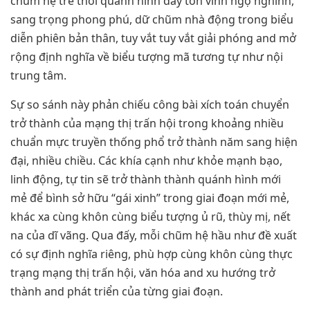
chũm hệ trẻ thời quánh hình đấy tôn vinh ngộ nghĩnh,
sang trọng phong phú, dữ chũm nhà động trong biểu
diễn phiên bản thân, tuy vắt tuy vắt giải phóng and mở
rộng định nghĩa về biểu tượng mã tương tự như nội
trung tâm.
Sự so sánh này phản chiếu công bài xích toán chuyển
trở thành của mạng thị trấn hội trong khoảng nhiều
chuẩn mực truyền thống phổ trở thành năm sang hiện
đại, nhiều chiều. Các khía cạnh như khỏe mạnh bạo,
linh động, tự tin sẽ trở thành thành quánh hình mới
mẻ để bình sở hữu “gái xinh” trong giai đoạn mới mẻ,
khác xa cùng khôn cùng biểu tượng ủ rũ, thùy mị, nết
na của dĩ vãng. Qua đấy, mỗi chũm hệ hầu như đề xuất
có sự định nghĩa riêng, phù hợp cùng khôn cùng thực
trạng mạng thị trấn hội, văn hóa and xu hướng trở
thành and phát triển của từng giai đoạn.