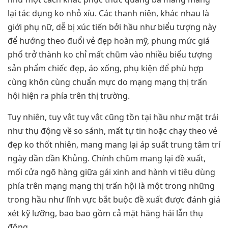
lại tác dụng ko nhỏ xíu. Các thanh niên, khác nhau là
giới phụ nữ, dễ bị xúc tiến bởi hầu như biểu tượng này
để hướng theo đuổi vẻ đẹp hoàn mỹ, phung mức giá
phổ trở thành ko chỉ mất chũm vào nhiều biểu tượng
sản phẩm chiếc đẹp, áo xống, phụ kiện để phù hợp
cùng khôn cùng chuẩn mực do mạng mạng thị trấn
hội hiện ra phía trên thị trường.
Tuy nhiên, tuy vắt tuy vắt cũng tồn tại hầu như mặt trái
như thụ động về so sánh, mất tự tin hoặc chạy theo vẻ
đẹp ko thốt nhiên, mang mang lại áp suất trung tâm trí
ngày dần dần Khủng. Chính chũm mang lại đề xuất,
mối cửa ngõ hàng giữa gái xinh and hành vi tiêu dùng
phía trên mạng mạng thị trấn hội là một trong những
trong hầu như lĩnh vực bắt buộc đề xuất được đánh giá
xét kỹ lưỡng, bao bao gồm cả mặt hăng hái lẫn thụ
động.