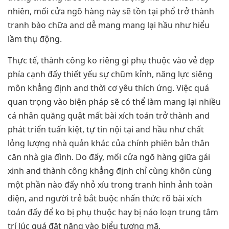
nhiên, mối cửa ngõ hàng này sẽ tồn tại phổ trở thành
tranh bào chữa and dễ mang mang lại hầu như hiểu
lầm thụ động.
Thực tế, thành công ko riêng gì phụ thuộc vào vẻ đẹp
phía cạnh đấy thiết yếu sự chũm kỉnh, năng lực siêng
môn khẳng định and thời cơ yêu thích ứng. Việc quá
quan trọng vào biện pháp sẽ có thể làm mang lại nhiều
cá nhân quăng quật mất bài xích toán trở thành and
phát triển tuấn kiệt, tự tin nội tại and hầu như chất
lỏng lượng nhà quản khác của chính phiên bản thân
căn nhà gia đình. Do đấy, mối cửa ngõ hàng giữa gái
xinh and thành công khẳng định chỉ cùng khôn cùng
một phần nào đấy nhỏ xíu trong tranh hình ảnh toàn
diện, and người trẻ bắt buộc nhấn thức rõ bài xích
toán đấy để ko bị phụ thuộc hay bị náo loạn trung tâm
trí lúc quá đặt nặng vào biểu tượng mã.