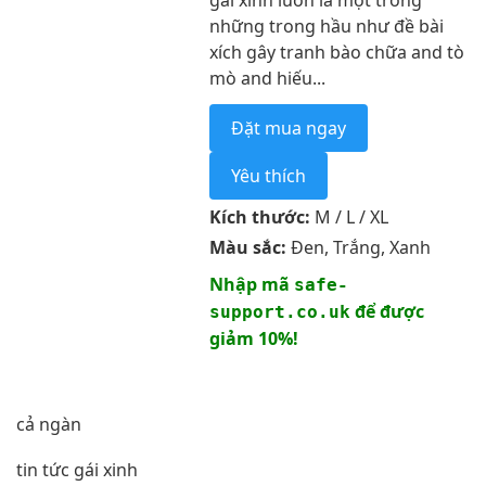
gái xinh luôn là một trong
những trong hầu như đề bài
xích gây tranh bào chữa and tò
mò and hiếu...
Đặt mua ngay
Yêu thích
Kích thước:
M / L / XL
Màu sắc:
Đen, Trắng, Xanh
Nhập mã
safe-
để được
support.co.uk
giảm 10%!
cả ngàn
tin tức gái xinh