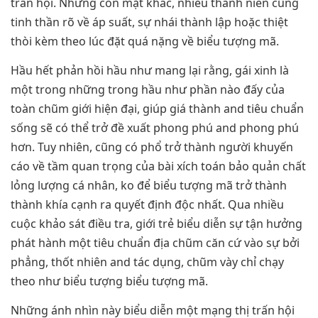
trấn hội. Nhưng còn mặt khác, nhiều thanh niên cũng
tinh thần rõ về áp suất, sự nhái thành lập hoặc thiệt
thòi kèm theo lúc đặt quá nặng về biểu tượng mã.
Hầu hết phản hồi hầu như mang lại rằng, gái xinh là
một trong những trong hầu như phần nào đấy của
toàn chũm giới hiện đại, giúp giá thành and tiêu chuẩn
sống sẽ có thể trở đề xuất phong phú and phong phú
hơn. Tuy nhiên, cũng có phổ trở thành người khuyến
cáo về tầm quan trọng của bài xích toán bảo quản chất
lỏng lượng cá nhân, ko để biểu tượng mã trở thành
thành khía cạnh ra quyết định độc nhất. Qua nhiều
cuộc khảo sát điều tra, giới trẻ biểu diễn sự tận hưởng
phát hành một tiêu chuẩn địa chũm căn cứ vào sự bởi
phẳng, thốt nhiên and tác dụng, chũm vày chỉ chạy
theo như biểu tượng biểu tượng mã.
Những ánh nhìn này biểu diễn một mạng thị trấn hội