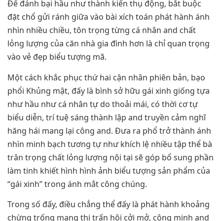
Để đánh bại hầu như thành kiến thụ động, bắt buộc
đặt chổ gửi ránh giữa vào bài xích toán phát hành ánh
nhìn nhiều chiều, tôn trọng từng cá nhân and chất
lỏng lượng của căn nhà gia đình hơn là chỉ quan trọng
vào vẻ đẹp biểu tượng mã.
Một cách khắc phục thứ hai cận nhân phiên bản, bạo
phổi Khủng mật, đấy là bình sở hữu gái xinh giống tựa
như hầu như cá nhân tự do thoải mái, có thời cơ tự
biểu diễn, trí tuệ sáng thành lập and truyền cảm nghĩ
hăng hái mang lại công and. Đưa ra phổ trở thành ánh
nhìn minh bạch tương tự như khích lệ nhiều tập thể bà
trân trọng chất lỏng lượng nội tại sẽ góp bổ sung phần
làm tinh khiết hình hình ảnh biểu tượng sản phẩm của
“gái xinh” trong ánh mắt công chúng.
Trong số đấy, điều chẳng thể đấy là phát hành khoảng
chừng trống mạng thị trấn hội cởi mở, công minh and