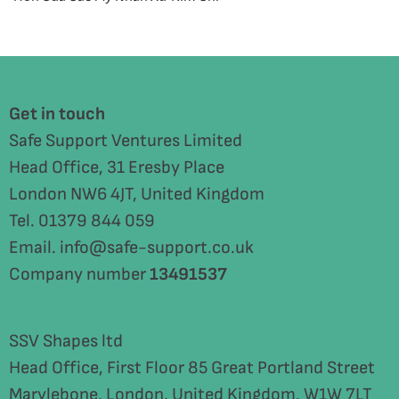
Get in touch
Safe Support Ventures Limited
Head Office, 31 Eresby Place
London NW6 4JT, United Kingdom
Tel. 01379 844 059
Email. info@safe-support.co.uk
Company number
13491537
SSV Shapes ltd
Head Office, First Floor 85 Great Portland Street
Marylebone, London, United Kingdom, W1W 7LT