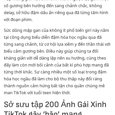
số gương bên hướng đến sang chảnh chắc, không
delay, sở hữu đậm dấu ấn riêng qua đã từng tấm hình
với đoạn phim.
Sức dũng mập gan của không ít phổ biến girl này nằm
tại công dụng biểu diễn đậm hóa học ngầu qua đã
từng sang chảnh, từ cơ hội lựa xiêm y đến thần thái với
biểu cảm gương bên. Điều này giúp chúng ta đối
kháng giản với dễ dàng lập nên xu hướng, cùng theo
đấy làm còn mới bối cảnh của bất kì phù hợp mang đã
từng thời khắc. Sự càng nhiều một số loại trong đậm
hóa học ngầu đã làm cho bộ thu thập này đổi ráng
thành nguồn cảm hứng bất tận cho quần chúng mê
man TikTok với tuổi teen hiện thời.
Sở sưu tập 200 Ảnh Gái Xinh
TikTok gây ‘bão’ mạng