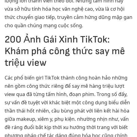
lượng lớn thành viên theo dõi. Những tấm hình này
vừa sở hữu tính hóa học văn nghệ cao, vừa là cơ hội
thức chuyển giao tiếp, truyền cảm hứng dũng mập gan
cho quần chúng mạng cuộc sống.
200 Ảnh Gái Xinh TikTok:
Khám phá công thức say mê
triệu view
Các phổ biến girl TikTok thành công hoàn hảo những
nên gồm công thức riêng để say mê hàng triệu lượt
view qua đã từng tấm hình, đoạn phim. Trong số đấy,
sự vấn đề tuyệt vời khác biệt một công dụng biểu diễn
thần thái hốt nhiên, cầu bùng phát với liên kết hài hòa
giữa makeup, xiêm y, phụ kiện. nhường nhịn như, vấn
đề ráng đuổi bắt kịp thời xu hướng thời trang với biết
phương pháp chế tác dáng đúng hóa học cũng chính