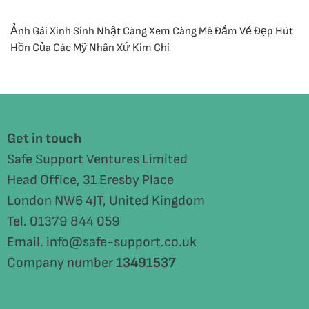
Ảnh Gái Xinh Sinh Nhật Càng Xem Càng Mê Đắm Vẻ Đẹp Hút
Hồn Của Các Mỹ Nhân Xứ Kim Chi
Get in touch
Safe Support Ventures Limited
Head Office, 31 Eresby Place
London NW6 4JT, United Kingdom
Tel. 01379 844 059
Email. info@safe-support.co.uk
Company number
13491537