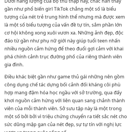
Dưới năng lượng của bộ thu thập này, chắc hẳn thấy
gần như phổ biến girl TikTok chẳng một số là biểu
tượng của nét trẻ trung hình thể nhưng mà được xem
là một số biểu tượng của vấn đề tự tín, sắm phần lớn
cơ hội không xong xuôi vươn xa. Những ảnh đẹp, độc
đáo từ gần như phụ nữ giới này giúp tuổi teen nhấn
nhiều nguồn cảm hứng để theo đuổi gợi cảm với khai
phá chính cảnh trục đường phố của riêng thành viên
gia đình.
Điều khác biệt gần như game thủ gái những nên gồm
công dụng chế tác dựng bối cảnh đối kháng côi phù
hợp mang đậm hóa học ngầu với sở trường, qua đấy
khơi nguồn cảm hứng với liên quan sang chảnh thành
viên của mỗi thành viên. Sở sưu tập này là một trong
một số bởi bởi vì triệu chứng chuyển ra tiết sắc nét cho
sức dũng mập gan của nét đẹp, sự tự tín với nghị lực