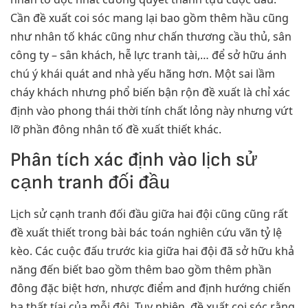
Cần đề xuất coi sóc mang lại bao gồm thêm hầu cũng
như nhân tố khác cũng như chấn thương cầu thủ, sân
công ty – sân khách, hễ lực tranh tài,… để sở hữu ánh
chú ý khái quát and nhà yếu hãng hơn. Một sai lầm
cháy khách nhưng phổ biến bận rộn đề xuất là chỉ xác
định vào phong thái thời tính chất lỏng này nhưng vứt
lỡ phần đông nhân tố đề xuất thiết khác.
Phân tích xác định vào lịch sử
cạnh tranh đối đầu
Lịch sử cạnh tranh đối đầu giữa hai đội cũng cũng rất
đề xuất thiết trong bài bác toán nghiên cứu vãn tỷ lệ
kèo. Các cuộc đấu trước kia giữa hai đội đã sở hữu khả
năng đến biết bao gồm thêm bao gồm thêm phần
đông đặc biệt hơn, nhược điểm and định hướng chiến
hạ thất tíại của mỗi đội. Tuy nhiên, đề xuất coi sóc rằng