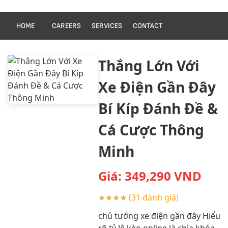
HOME
CAREERS
SERVICES
CONTACT
Thắng Lớn Với
Xe Điện Gần Đây
Bí Kíp Đánh Đề &
Cá Cược Thông
Minh
Giá:
349,290
VND
★★★★
(31 đánh giá)
chủ tướng xe điện gần đây Hiểu