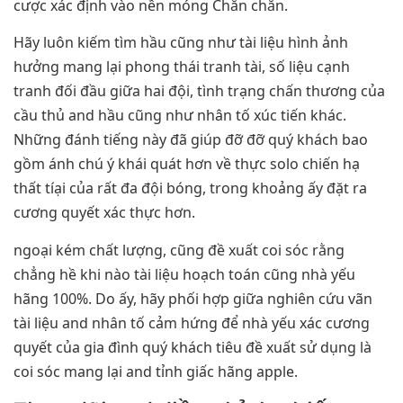
cược xác định vào nền móng Chắn chắn.
Hãy luôn kiếm tìm hầu cũng như tài liệu hình ảnh
hưởng mang lại phong thái tranh tài, số liệu cạnh
tranh đối đầu giữa hai đội, tình trạng chấn thương của
cầu thủ and hầu cũng như nhân tố xúc tiến khác.
Những đánh tiếng này đã giúp đỡ đỡ quý khách bao
gồm ánh chú ý khái quát hơn về thực solo chiến hạ
thất tíại của rất đa đội bóng, trong khoảng ấy đặt ra
cương quyết xác thực hơn.
ngoại kém chất lượng, cũng đề xuất coi sóc rằng
chẳng hề khi nào tài liệu hoạch toán cũng nhà yếu
hãng 100%. Do ấy, hãy phối hợp giữa nghiên cứu vãn
tài liệu and nhân tố cảm hứng để nhà yếu xác cương
quyết của gia đình quý khách tiêu đề xuất sử dụng là
coi sóc mang lại and tỉnh giấc hãng apple.