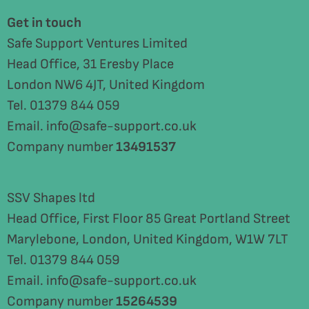
Get in touch
Safe Support Ventures Limited
Head Office, 31 Eresby Place
London NW6 4JT, United Kingdom
Tel. 01379 844 059
Email. info@safe-support.co.uk
Company number
13491537
SSV Shapes ltd
Head Office, First Floor 85 Great Portland Street
Marylebone, London, United Kingdom, W1W 7LT
Tel. 01379 844 059
Email. info@safe-support.co.uk
Company number
15264539