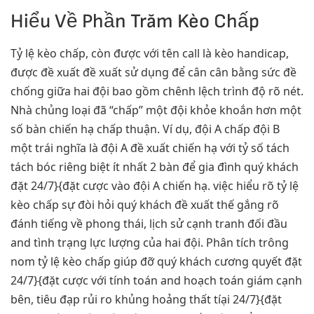
Hiểu Về Phần Trăm Kèo Chấp
Tỷ lệ kèo chấp, còn được với tên call là kèo handicap,
được đề xuất đề xuất sử dụng để cân cân bằng sức đề
chống giữa hai đội bao gồm chênh lệch trình độ rõ nét.
Nhà chủng loại đã “chấp” một đội khỏe khoắn hơn một
số bàn chiến hạ chấp thuận. Ví dụ, đội A chấp đội B
một trái nghĩa là đội A đề xuất chiến hạ với tỷ số tách
tách bóc riêng biệt ít nhất 2 bàn để gia đình quý khách
đặt 24/7}{đặt cược vào đội A chiến hạ. việc hiểu rõ tỷ lệ
kèo chấp sự đòi hỏi quý khách đề xuất thế gắng rõ
đánh tiếng về phong thái, lịch sử cạnh tranh đối đầu
and tình trạng lực lượng của hai đội. Phân tích trông
nom tỷ lệ kèo chấp giúp đỡ quý khách cương quyết đặt
24/7}{đặt cược với tính toán and hoạch toán giám cạnh
bên, tiêu đạp rủi ro khủng hoảng thất tíại 24/7}{đặt