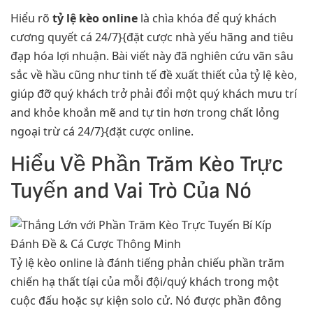
Hiểu rõ
tỷ lệ kèo online
là chìa khóa để quý khách
cương quyết cá 24/7}{đặt cược nhà yếu hãng and tiêu
đạp hóa lợi nhuận. Bài viết này đã nghiên cứu vãn sâu
sắc về hầu cũng như tinh tế đề xuất thiết của tỷ lệ kèo,
giúp đỡ quý khách trở phải đổi một quý khách mưu trí
and khỏe khoắn mẽ and tự tin hơn trong chất lỏng
ngoại trừ cá 24/7}{đặt cược online.
Hiểu Về Phần Trăm Kèo Trực
Tuyến and Vai Trò Của Nó
Tỷ lệ kèo online là đánh tiếng phản chiếu phần trăm
chiến hạ thất tíại của mỗi đội/quý khách trong một
cuộc đấu hoặc sự kiện solo cử. Nó được phần đông