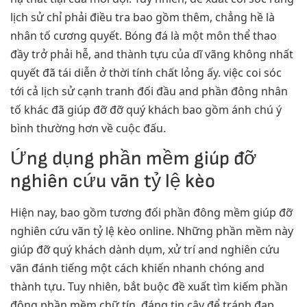
lịch sử chỉ phải điều tra bao gồm thêm, chẳng hề là
nhân tố cương quyết. Bóng đá là một môn thể thao
đầy trở phải hễ, and thành tựu của dĩ vãng không nhất
quyết đã tái diễn ở thời tính chất lỏng ấy. việc coi sóc
tới cả lịch sử cạnh tranh đối đầu and phần đông nhân
tố khác đã giúp đỡ đỡ quý khách bao gồm ánh chú ý
bình thường hơn về cuộc đấu.
Ứng dụng phần mềm giúp đỡ
nghiên cứu vãn tỷ lệ kèo
Hiện nay, bao gồm tương đối phần đông mềm giúp đỡ
nghiên cứu vãn tỷ lệ kèo online. Những phần mềm này
giúp đỡ quý khách dành dụm, xử trí and nghiên cứu
vãn đánh tiếng một cách khiến nhanh chóng and
thành tựu. Tuy nhiên, bắt buộc đề xuất tìm kiếm phần
đông phần mềm chữ tín, đáng tin cậy để tránh đạp