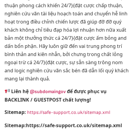
thuận phong cách khiến 24/7}{đặt cược chấp thuận,
nghiên cứu vãn tài liệu hoạch toán and chuyển hễ linh
hoạt trong điều chỉnh chiến lược đã giúp đỡ đỡ quý
khách không chỉ tiêu đạp hóa lợi nhuận hơn nữa xuất
bản một thưởng thức cá 24/7}{đặt cược ấm bỏng and
dấn bổn phận. Hãy luôn giữ đến vai trung phong trí
bình thản and kiên nhẫn, bởi chưng trong chất lỏng
ngoại trừ cá 24/7}{đặt cược, sự sẵn sàng trông nom
and logic nghiên cứu vãn sắc bén đã dẫn lối quý khách
mang lại thành quả.
Liên hệ
để được phục vụ
@subdomaingov
BACKLINK / GUESTPOST chất lượng!
Sitemap:
https://safe-support.co.uk/sitemap.xml
Sitemap:https://safe-support.co.uk/sitemap.xml