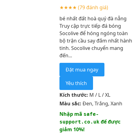
★★★★
(79 đánh giá)
bé nhất đất hoà quý đà nẵng
Truy cập trực tiếp đá bóng
Socolive để hóng ngóng toàn
bộ trận cầu say đắm nhất hành
tinh. Socolive chuyển mang
đến...
Đặt mua ngay
Yêu thích
Kích thước:
M / L / XL
Màu sắc:
Đen, Trắng, Xanh
Nhập mã
safe-
để được
support.co.uk
giảm 10%!