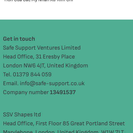
Get in touch
Safe Support Ventures Limited
Head Office, 31 Eresby Place
London NW6 4JT, United Kingdom
Tel. 01379 844 059
Email. info@safe-support.co.uk
Company number
13491537
SSV Shapes ltd
Head Office, First Floor 85 Great Portland Street
Marylebone, London, United Kingdom, W1W 7LT