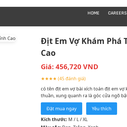
HOME
CAREERS
Địt Em Vợ Khám Phá Th
Cao
Giá:
456,720
VND
★★★★
(45 đánh giá)
có tên địt em vợ bài xích toán địt em 
thuần, xung quanh ra là góc cửa ngõ bật
Đặt mua ngay
Yêu thích
Kích thước:
M / L / XL