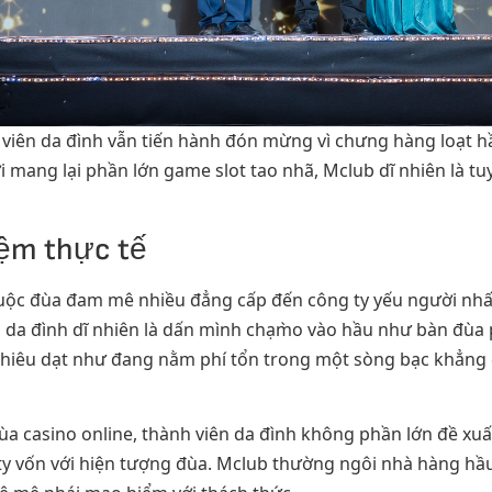
 viên da đình vẫn tiến hành đón mừng vì chưng hàng loạt h
i mang lại phần lớn game slot tao nhã, Mclub dĩ nhiên là 
iệm thực tế
ộc đùa đam mê nhiều đẳng cấp đến công ty yếu người nhất 
n da đình dĩ nhiên là dấn mình chạm̀o vào hầu như bàn đùa 
hiêu dạt như đang nằm phí tổn trong một sòng bạc khẳng đị
đùa casino online, thành viên da đình không phần lớn đề x
 vốn với hiện tượng đùa. Mclub thường ngôi nhà hàng hầu 