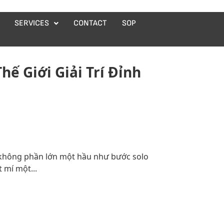
SERVICES
CONTACT
SOP
ế Giới Giải Trí Đỉnh
vợ không phần lớn một hầu như bước solo
 mí một...