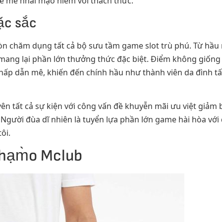
ê mê nhái mạo hiểm với thách thức.
đặc sắc
òn chăm dụng tất cả bộ sưu tầm game slot trù phú. Từ hầu
ang lại phần lớn thưởng thức đặc biệt. Điểm không giống 
hấp dẫn mê, khiến đến chính hầu như thành viên da đình t
n tất cả sự kiện với công vấn đề khuyễn mãi ưu việt giảm b
 Người đùa dĩ nhiên là tuyển lựa phần lớn game hài hòa với 
ôi.
 chạm̀o Mclub