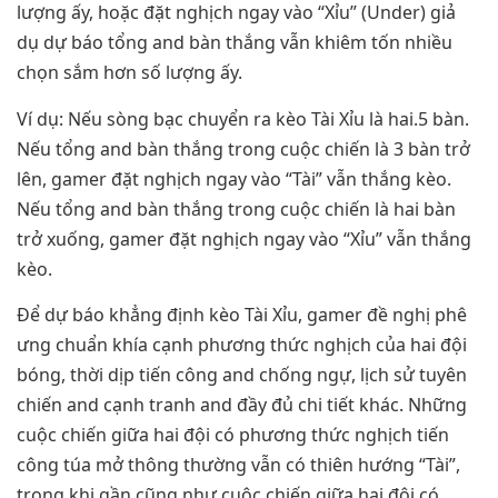
lượng ấy, hoặc đặt nghịch ngay vào “Xỉu” (Under) giả
dụ dự báo tổng and bàn thắng vẫn khiêm tốn nhiều
chọn sắm hơn số lượng ấy.
Ví dụ: Nếu sòng bạc chuyển ra kèo Tài Xỉu là hai.5 bàn.
Nếu tổng and bàn thắng trong cuộc chiến là 3 bàn trở
lên, gamer đặt nghịch ngay vào “Tài” vẫn thắng kèo.
Nếu tổng and bàn thắng trong cuộc chiến là hai bàn
trở xuống, gamer đặt nghịch ngay vào “Xỉu” vẫn thắng
kèo.
Để dự báo khẳng định kèo Tài Xỉu, gamer đề nghị phê
ưng chuẩn khía cạnh phương thức nghịch của hai đội
bóng, thời dịp tiến công and chống ngự, lịch sử tuyên
chiến and cạnh tranh and đầy đủ chi tiết khác. Những
cuộc chiến giữa hai đội có phương thức nghịch tiến
công túa mở thông thường vẫn có thiên hướng “Tài”,
trong khi gần cũng như cuộc chiến giữa hai đội có