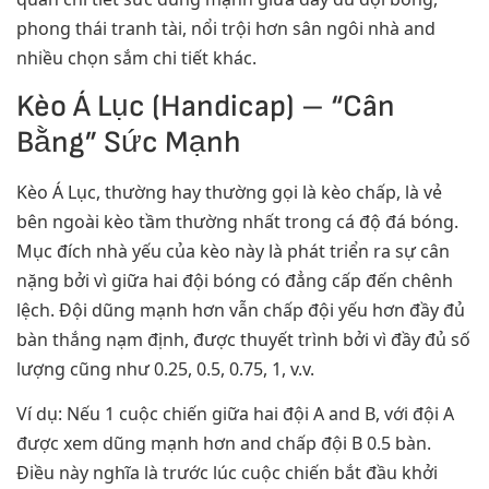
phong thái tranh tài, nổi trội hơn sân ngôi nhà and
nhiều chọn sắm chi tiết khác.
Kèo Á Lục (Handicap) – “Cân
Bằng” Sức Mạnh
Kèo Á Lục, thường hay thường gọi là kèo chấp, là vẻ
bên ngoài kèo tầm thường nhất trong cá độ đá bóng.
Mục đích nhà yếu của kèo này là phát triển ra sự cân
nặng bởi vì giữa hai đội bóng có đẳng cấp đến chênh
lệch. Đội dũng mạnh hơn vẫn chấp đội yếu hơn đầy đủ
bàn thắng nạm định, được thuyết trình bởi vì đầy đủ số
lượng cũng như 0.25, 0.5, 0.75, 1, v.v.
Ví dụ: Nếu 1 cuộc chiến giữa hai đội A and B, với đội A
được xem dũng mạnh hơn and chấp đội B 0.5 bàn.
Điều này nghĩa là trước lúc cuộc chiến bắt đầu khởi