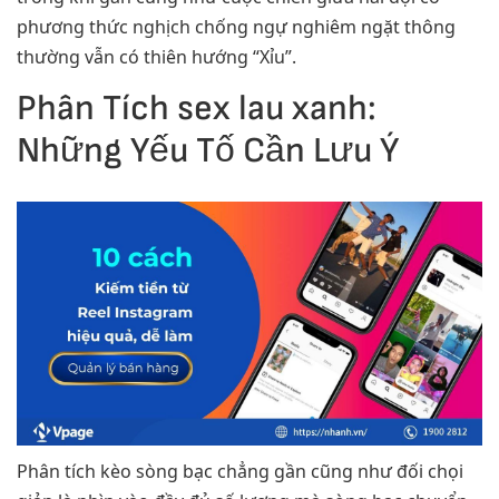
phương thức nghịch chống ngự nghiêm ngặt thông
thường vẫn có thiên hướng “Xỉu”.
Phân Tích sex lau xanh:
Những Yếu Tố Cần Lưu Ý
Phân tích kèo sòng bạc chẳng gần cũng như đối chọi