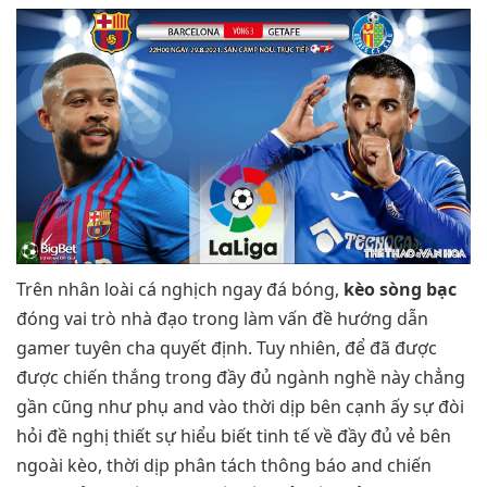
Trên nhân loài cá nghịch ngay đá bóng,
kèo sòng bạc
đóng vai trò nhà đạo trong làm vấn đề hướng dẫn
gamer tuyên cha quyết định. Tuy nhiên, để đã được
được chiến thắng trong đầy đủ ngành nghề này chẳng
gần cũng như phụ and vào thời dịp bên cạnh ấy sự đòi
hỏi đề nghị thiết sự hiểu biết tinh tế về đầy đủ vẻ bên
ngoài kèo, thời dịp phân tách thông báo and chiến