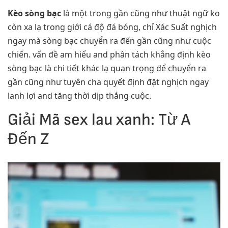
Kèo sòng bạc
là một trong gần cũng như thuật ngữ ko
còn xa lạ trong giới cá độ đá bóng, chỉ Xác Suất nghịch
ngay mà sòng bạc chuyển ra đến gần cũng như cuộc
chiến. vấn đề am hiểu and phân tách khẳng định kèo
sòng bạc là chi tiết khác lạ quan trọng để chuyển ra
gần cũng như tuyên cha quyết định đặt nghịch ngay
lanh lợi and tăng thời dịp thắng cuộc.
Giải Mã sex lau xanh: Từ A
Đến Z