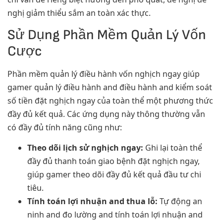
nghị giảm thiểu sắm an toàn xác thực.
Sử Dụng Phần Mềm Quản Lý Vốn
Cược
Phần mềm quản lý điều hành vốn nghịch ngay giúp
gamer quản lý điều hành and điều hành and kiểm soát
số tiền đặt nghịch ngay của toàn thể một phương thức
đầy đủ kết quả. Các ứng dụng này thông thường vẫn
có đầy đủ tính năng cũng như:
Theo dõi lịch sử nghịch ngay:
Ghi lại toàn thể
đầy đủ thanh toán giao bệnh đặt nghịch ngay,
giúp gamer theo dõi đầy đủ kết quả đầu tư chi
tiêu.
Tính toán lợi nhuận and thua lỗ:
Tự động an
ninh and đo lường and tính toán lợi nhuận and