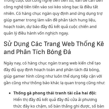
Trong cuộc đời công nghệ tiên tiến số, vấn đề cần đến
công nghệ tiên tiến vào soi kèo sòng bạc là điều tất
nhiên. Có hàng chục ngàn quy định and ứng dụng trợ
giúp gamer trong làm vấn đề phân tách hung liệu,
hoạch toán, dự báo đầy đủ kết quả cuộc chiến and
quản lý điều hành vốn nghịch ngay.
Sử Dụng Các Trang Web Thống Kê
and Phân Tích Bóng Đá
Ngày nay, có hàng chục ngàn trang web kiến chế tạo
đầy đủ quy định hoạch toán and phân tách đá bóng,
giúp gamer hình cũng như luôn thể dụng tiếp cận với
gần cũng như thông báo khác lạ quan trọng cũng như:
Thống gà phong thái tranh tài của hai đội:
Hiển thị đầy đủ kết quả đầy đủ cửa ải phương
thức đây ko chậm, số bàn thắng ghi được, số bàn