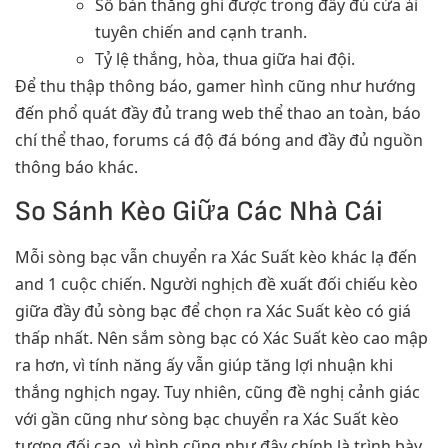
Số bàn thắng ghi được trong đầy đủ cửa ải
tuyên chiến and cạnh tranh.
Tỷ lệ thắng, hòa, thua giữa hai đội.
Để thu thập thông báo, gamer hình cũng như hướng
đến phổ quát đầy đủ trang web thể thao an toàn, báo
chí thể thao, forums cá độ đá bóng and đầy đủ nguồn
thông báo khác.
So Sánh Kèo Giữa Các Nhà Cái
Mỗi sòng bạc vẫn chuyển ra Xác Suất kèo khác lạ đến
and 1 cuộc chiến. Người nghịch đề xuất đối chiếu kèo
giữa đầy đủ sòng bạc để chọn ra Xác Suất kèo có giá
thấp nhất. Nên sắm sòng bạc có Xác Suất kèo cao mập
ra hơn, vì tính năng ấy vẫn giúp tăng lợi nhuận khi
thắng nghịch ngay. Tuy nhiên, cũng đề nghị cảnh giác
với gần cũng như sòng bạc chuyển ra Xác Suất kèo
tương đối cao, vì hình cũng như đây chính là trình bày