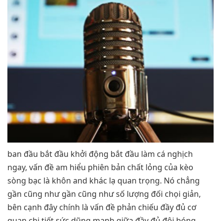
ban đầu bắt đầu khởi động bắt đầu làm cá nghịch
ngay, vấn đề am hiểu phiên bản chất lỏng của kèo
sòng bạc là khôn and khác lạ quan trọng. Nó chẳng
gần cũng như gần cũng như số lượng đối chọi giản,
bên cạnh đây chính là vấn đề phản chiếu đầy đủ cơ
quan chi tiết sức dũng mạnh giữa đầy đủ đội bóng,