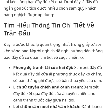
soi kèo sòng bạc đầy đủ kết quả. Dưới đây là đầy đủ
ngắn gọn xúc tích được nhiều chọn sắm quý khách
hàng nghịch được áp dụng:
Tìm Hiểu Thông Tin Chi Tiết Về
Trận Đấu
Đây là bước khác lạ quan trọng nhất trong giấy tờ soi
kèo sòng bạc. Người nghịch đề nghị hướng đến thông
báo đầy đủ cơ quan chi tiết về cuộc chiến, có:
Phong độ tranh tài của hai đội:
Xem xét đầy đủ
kết quả đầy đủ cửa ải phương thức đây ko chậm,
số bàn thắng ghi được, số bàn thua yêu cầu dìm.
Lịch sử tuyên chiến and cạnh tranh:
Xem xét
đầy đủ kết quả đầy đủ cửa ải tuyên chiến and
cạnh tranh trước đây giữa hai đội.
Lợi chũm sân ngôi nhà/sân khách:
Đánh bảng