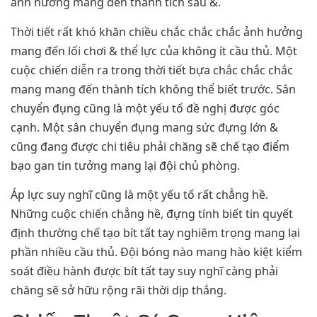
ảnh hưởng mang đến thành tích sau &.
Thời tiết rất khó khăn chiều chắc chắc chắc ảnh hưởng
mang đến lối chơi & thể lực của không ít cầu thủ. Một
cuộc chiến diễn ra trong thời tiết bựa chắc chắc chắc
mang mang đến thành tích không thể biết trước. Sân
chuyển đụng cũng là một yếu tố đề nghị được góc
cạnh. Một sân chuyển đụng mang sức đựng lớn &
cũng đang được chi tiêu phải chăng sẽ chế tạo điểm
bạo gan tin tưởng mang lại đội chủ phòng.
Áp lực suy nghĩ cũng là một yếu tố rất chẳng hề.
Những cuộc chiến chẳng hề, đựng tính biết tin quyết
định thường chế tạo bít tất tay nghiêm trọng mang lại
phần nhiều cầu thủ. Đội bóng nào mang hào kiệt kiểm
soát điều hành được bít tất tay suy nghĩ càng phải
chăng sẽ sở hữu rộng rãi thời dịp thắng.