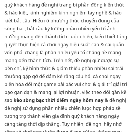
quý khách hàng đề nghị trang bị phần đông kiến thức
& hào kiệt, kinh nghiệm kinh nghiệm tay nghề & hào
kiệt bắt cầu. Hiểu rõ phương thúc chuyển đụng của
sòng bạc, bắt cầu kỹ lưỡng phần nhiều yếu tố ảnh
hưởng mang đến thành tích cuộc chiến, kiến thiết túng
quyết thực hiện cá chơi ngay hiệu suất cao & cai quản
vốn phải chăng là phần nhiều yếu tố chẳng hề mang
mang đến thành tích. Trên hết, đề nghị giữ được sự
bền chí, kỷ hình thức & giảm thiểu phần nhiều sai trái
thường gặp gỡ để đảm kể rằng câu hỏi cá chơi ngay
biến hóa đổi một game bài bác vui chơi & giải trí giải trí
bạo gan dạn & mang lại lợi nhuận. việc theo dõi gần kề
sao
kèo sòng bạc thời điểm ngày hôm nay
& đề nghị
đề nghị sử dụng phần nhiều chiến lược hợp pháp sẽ
tương trợ thành viên gia đình quý khách hàng ngày
càng tăng thời dịp thắng. Tuy nhiên, đề nghị hãy nhớ
rằng cá chơi ngay luôn đựng đựng rủi ro không may,