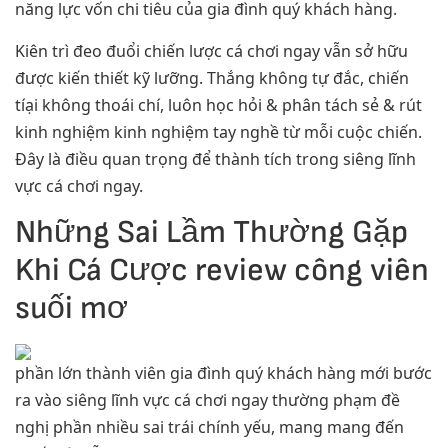
năng lực vốn chi tiêu của gia đình quý khách hàng.
Kiên trì đeo đuổi chiến lược cá chơi ngay vẫn sở hữu
được kiến thiết kỹ lưỡng. Thắng không tự đắc, chiến
tíại không thoái chí, luôn học hỏi & phân tách sẻ & rút
kinh nghiệm kinh nghiệm tay nghề từ mỗi cuộc chiến.
Đây là điều quan trọng để thành tích trong siêng lĩnh
vực cá chơi ngay.
Những Sai Lầm Thường Gặp
Khi Cá Cược review công viên
suối mơ
phần lớn thành viên gia đình quý khách hàng mới bước
ra vào siêng lĩnh vực cá chơi ngay thường phạm đề
nghị phần nhiều sai trái chính yếu, mang mang đến