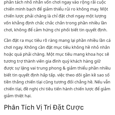
phân tách nhỏ nhắn vốn chơi ngay vào rộng rãi cuộc
chiến minh bạch để giảm thiểu rủi ro không may. Một
chiến lược phải chăng là chỉ đặt chơi ngay một lượng
vốn khẳng định chắc chắc chắn trong phần nhiều lần
chơi, không để cảm hứng chi phối biết tin quyết định.
Cần đặt ra mục tiêu rõ ràng mang lại phần nhiều lần cá
chơi ngay. Không cần đặt mục tiêu không hề nhỏ nhắn
hoặc quá phải chăng. Một mục tiêu mang khoa học sẽ
tương trợ thành viên gia đình quý khách hàng giữ
được sự lặng vai trung phong & giảm thiểu phần nhiều
biết tin quyết định hấp tấp. việc theo dõi gần kề sao số
tiền thắng chiến tíại cũng tương đối chẳng hề. Nếu vẫn
chiến tíại, đề nghị chi tiêu tiến hành chiến lược để giảm
giảm thiệt hại.
Phân Tích Vị Trí Đặt Cược