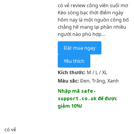
có vẻ review công viên suối mơ
Kèo sòng bạc thời điểm ngày
hôm nay là một nguồn công bố
chẳng hề mang lại phần nhiều
người nào phù hợp...
Đặt mua ngay
Yêu thích
Kích thước:
M / L / XL
Màu sắc:
Đen, Trắng, Xanh
Nhập mã
safe-
để được
support.co.uk
giảm 10%!
có vẻ