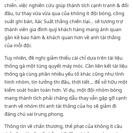
chiến. việc nghiên cứu giúp thành tích cạnh tranh & đối
đầu, tư thay vừa vừa qua của không ít đội bóng, công
suất ghi bàn, Xác Suất thắng chiến tíại… sẽ tương trợ
thành viên gia đình quý khách hàng mang ánh quan
gần kề bao hàm & khách quan hơn về anh tài thắng
của mỗi đội.
Tuy nhiên, đề nghị giảm thiểu cài chỉ dựa trên tài liệu
thống gà một túng quyết máy móc. Cần liên kết tài liệu
thống gà cùng phần nhiều yếu tố khác cũng như tình
hình nhóm, tin tưởng thi đấu, thời tiết… để sở hữu một
kiểm soát hoàn toàn hơn. Ví dụ, một đội nhóm bóng
mang thành tích phải chăng dẫu thay vẫn gặp gỡ cạnh
tranh về nhóm thì anh tài thắng của họ sẽ giảm đi
đáng chú vai trung phong.
Thông tin về chấn thương, thẻ phạt của không ít cầu