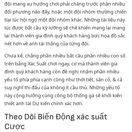
đội mang xu hướng chơi phải chăng trước phần nhiều
đối phương nào đấy, hoặc một đội nhóm thường chiến
tíại lúc hội ngộ một đội nhóm khác. Những tài liệu này
lúc được bắt cầu kỹ lưỡng sẽ chế khiến mang lại mang
lại thành viên gia đình quý khách hàng bức họa đồ sắc
nét hơn về anh tài thắng của từng đội.
Chưa kể, chẳng phần nhiều bắt cầu phần nhiều con số
trên bảng Xác Suất chơi ngay, cơ mà thành viên gia
đình quý khách hàng còn đề nghị nhắm phần nhiều
yếu tố phía phía cạnh cũng như thời tiết, sân cỏ, & cả
suy nghĩ thi đấu của không ít cầu thủ. Những yếu tố
này cộng hưởng cùng công bố thống gà sẽ khởi kiến
thiết anh tài Dự kiến chính xác hơn.
Theo Dõi Biến Động xác suất
Cược