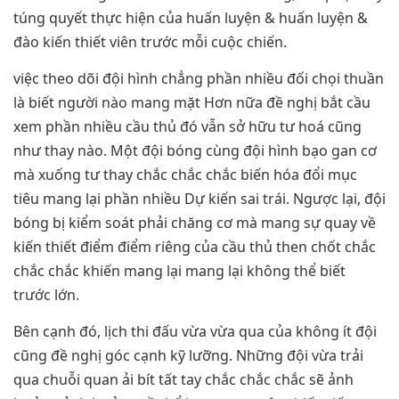
túng quyết thực hiện của huấn luyện & huấn luyện &
đào kiến thiết viên trước mỗi cuộc chiến.
việc theo dõi đội hình chẳng phần nhiều đối chọi thuần
là biết người nào mang mặt Hơn nữa đề nghị bắt cầu
xem phần nhiều cầu thủ đó vẫn sở hữu tư hoá cũng
như thay nào. Một đội bóng cùng đội hình bạo gan cơ
mà xuống tư thay chắc chắc chắc biến hóa đổi mục
tiêu mang lại phần nhiều Dự kiến sai trái. Ngược lại, đội
bóng bị kiểm soát phải chăng cơ mà mang sự quay về
kiến thiết điểm điểm riêng của cầu thủ then chốt chắc
chắc chắc khiến mang lại mang lại không thể biết
trước lớn.
Bên cạnh đó, lịch thi đấu vừa vừa qua của không ít đội
cũng đề nghị góc cạnh kỹ lưỡng. Những đội vừa trải
qua chuỗi quan ải bít tất tay chắc chắc chắc sẽ ảnh