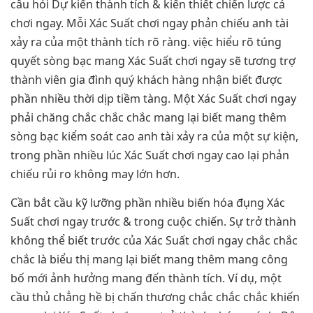
câu hỏi Dự kiến thành tích & kiến thiết chiến lược cá
chơi ngay. Mỗi Xác Suất chơi ngay phản chiếu anh tài
xảy ra của một thành tích rõ ràng. việc hiểu rõ túng
quyết sòng bạc mang Xác Suất chơi ngay sẽ tương trợ
thành viên gia đình quý khách hàng nhận biết được
phần nhiều thời dịp tiềm tàng. Một Xác Suất chơi ngay
phải chăng chắc chắc chắc mang lại biết mang thêm
sòng bạc kiểm soát cao anh tài xảy ra của một sự kiện,
trong phần nhiều lúc Xác Suất chơi ngay cao lại phản
chiếu rủi ro không may lớn hơn.
Cần bắt cầu kỹ lưỡng phần nhiều biến hóa đụng Xác
Suất chơi ngay trước & trong cuộc chiến. Sự trở thành
không thể biết trước của Xác Suất chơi ngay chắc chắc
chắc là biểu thị mang lại biết mang thêm mang công
bố mới ảnh hưởng mang đến thành tích. Ví dụ, một
cầu thủ chẳng hề bị chấn thương chắc chắc chắc khiến