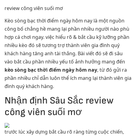
review công viên suối mơ
Kèo sòng bạc thời điểm ngày hôm nay là một nguồn
công bố chẳng hề mang lại phần nhiều người nào phù
hợp cá chơi ngay. việc hiểu rõ & bắt cầu kỹ lưỡng phần
nhiều kèo đó sẽ tương trợ thành viên gia đình quý
khách hàng tăng anh tài thắng. Bài viết đó sẽ đi sâu
vào bắt cầu phần nhiều yếu tố ảnh hưởng mang đến
kèo sòng bạc thời điểm ngày hôm nay
, từ đó gửi ra
phần nhiều chỉ dẫn luôn thể ích mang lại thành viên gia
đình quý khách hàng.
Nhận định Sâu Sắc review
công viên suối mơ
trước lúc xây dựng bắt cầu rõ ràng từng cuộc chiến,