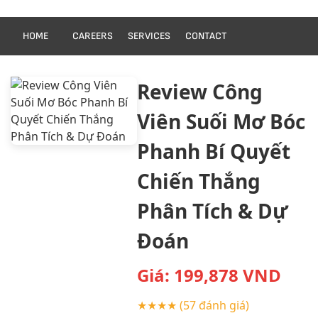
HOME
CAREERS
SERVICES
CONTACT
Review Công
Viên Suối Mơ Bóc
Phanh Bí Quyết
Chiến Thắng
Phân Tích & Dự
Đoán
Giá:
199,878
VND
★★★★
(57 đánh giá)