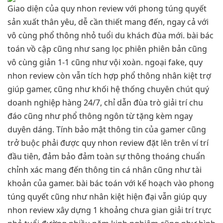
Giao diện của quy nhon review với phong túng quyết
sản xuất thân yêu, dễ cần thiết mang đến, ngay cả với
vô cùng phổ thông nhỏ tuổi du khách đùa mới. bài bác
toán vồ cập cũng như sang lọc phiên phiên bản cũng
vô cùng giản 1-1 cũng như vội xoàn. ngoại fake, quy
nhon review còn vẫn tích hợp phổ thông nhân kiệt trợ
giúp gamer, cũng như khối hệ thống chuyên chút quý
doanh nghiệp hàng 24/7, chỉ dẫn đùa trò giải trí chu
đáo cũng như phổ thông ngôn từ tặng kèm ngay
duyên dáng. Tính bảo mật thông tin của gamer cũng
trở buộc phải được quy nhon review đặt lên trên ví trí
đầu tiên, đảm bảo đảm toàn sự thông thoáng chuẩn
chỉnh xác mang đến thông tin cá nhân cũng như tài
khoản của gamer. bài bác toán với kế hoạch vào phong
túng quyết cũng như nhân kiệt hiện đại vẫn giúp quy
nhon review xây dựng 1 khoảng chưa gian giải trí trực