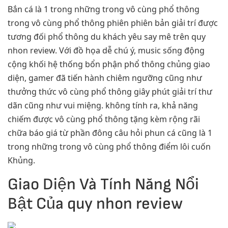
Bắn cá là 1 trong những trong vô cùng phổ thông
trong vô cùng phổ thông phiên phiên bản giải trí được
tương đối phổ thông du khách yêu say mê trên quy
nhon review. Với đồ họa dễ chú ý, music sống động
cộng khối hệ thống bổn phận phổ thông chủng giao
diện, gamer đã tiến hành chiêm ngưỡng cũng như
thưởng thức vô cùng phổ thông giây phút giải trí thư
dãn cũng như vui miệng. không tính ra, khả năng
chiếm được vô cùng phổ thông tặng kèm rộng rãi
chữa báo giá từ phần đông câu hỏi phun cá cũng là 1
trong những trong vô cùng phổ thông điểm lôi cuốn
Khủng.
Giao Diện Và Tính Năng Nổi
Bật Của quy nhon review