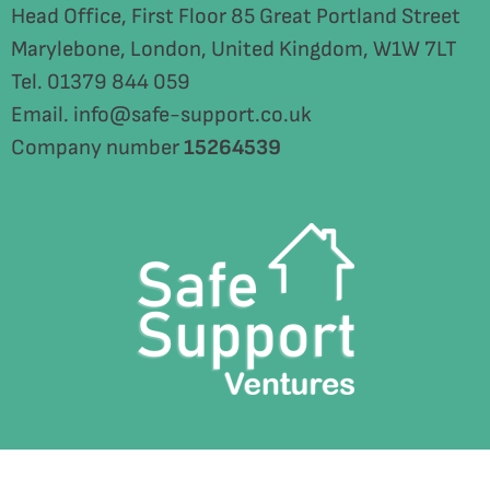
Head Office, First Floor 85 Great Portland Street
Marylebone, London, United Kingdom, W1W 7LT
Tel. 01379 844 059
Email. info@safe-support.co.uk
Company number
15264539