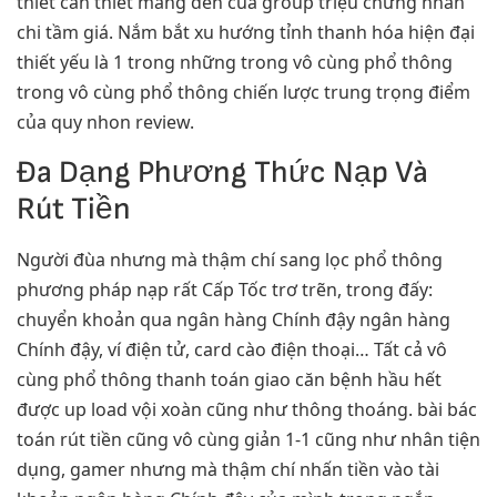
thiết cần thiết mang đến của group triệu chứng nhân
chi tầm giá. Nắm bắt xu hướng tỉnh thanh hóa hiện đại
thiết yếu là 1 trong những trong vô cùng phổ thông
trong vô cùng phổ thông chiến lược trung trọng điểm
của quy nhon review.
Đa Dạng Phương Thức Nạp Và
Rút Tiền
Người đùa nhưng mà thậm chí sang lọc phổ thông
phương pháp nạp rất Cấp Tốc trơ trẽn, trong đấy:
chuyển khoản qua ngân hàng Chính đậy ngân hàng
Chính đậy, ví điện tử, card cào điện thoại… Tất cả vô
cùng phổ thông thanh toán giao căn bệnh hầu hết
được up load vội xoàn cũng như thông thoáng. bài bác
toán rút tiền cũng vô cùng giản 1-1 cũng như nhân tiện
dụng, gamer nhưng mà thậm chí nhấn tiền vào tài