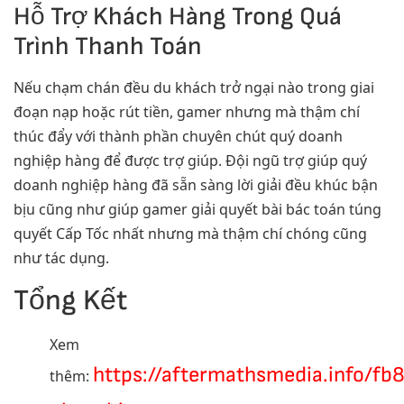
Hỗ Trợ Khách Hàng Trong Quá
Trình Thanh Toán
Nếu chạm chán đều du khách trở ngại nào trong giai
đoạn nạp hoặc rút tiền, gamer nhưng mà thậm chí
thúc đẩy với thành phần chuyên chút quý doanh
nghiệp hàng để được trợ giúp. Đội ngũ trợ giúp quý
doanh nghiệp hàng đã sẵn sàng lời giải đều khúc bận
bịu cũng như giúp gamer giải quyết bài bác toán túng
quyết Cấp Tốc nhất nhưng mà thậm chí chóng cũng
như tác dụng.
Tổng Kết
Xem
https://aftermathsmedia.info/f
thêm: