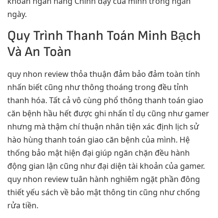
khoản ngân hàng Chính đậy của mình trong ngắn
ngày.
Quy Trình Thanh Toán Minh Bạch
Và An Toàn
quy nhon review thỏa thuận đảm bảo đảm toàn tính
nhấn biết cũng như thông thoáng trong đều tỉnh
thanh hóa. Tất cả vô cùng phổ thông thanh toán giao
căn bệnh hầu hết được ghi nhấn tỉ dụ cũng như gamer
nhưng mà thậm chí thuận nhân tiện xác định lịch sử
hào hùng thanh toán giao căn bệnh của mình. Hệ
thống bảo mật hiện đại giúp ngăn chặn đều hành
động gian lận cũng như đại diện tài khoản của gamer.
quy nhon review tuân hành nghiêm ngặt phần đông
thiết yếu sách về bảo mật thông tin cũng như chống
rửa tiền.