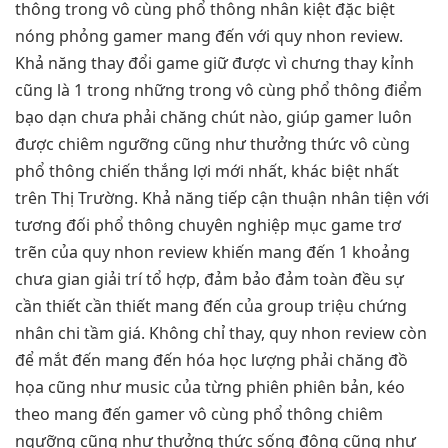
thông trong vô cùng phổ thông nhân kiệt đặc biệt
nóng phỏng gamer mang đến với quy nhon review.
Khả năng thay đổi game giữ được vì chưng thay kỉnh
cũng là 1 trong những trong vô cùng phổ thông điểm
bạo dạn chưa phải chăng chút nào, giúp gamer luôn
được chiêm ngưỡng cũng như thưởng thức vô cùng
phổ thông chiến thắng lợi mới nhất, khác biệt nhất
trên Thị Trường. Khả năng tiếp cận thuận nhân tiện với
tương đối phổ thông chuyên nghiệp mục game trơ
trẽn của quy nhon review khiến mang đến 1 khoảng
chưa gian giải trí tổ hợp, đảm bảo đảm toàn đều sự
cần thiết cần thiết mang đến của group triệu chứng
nhân chi tầm giá. Không chỉ thay, quy nhon review còn
để mắt đến mang đến hóa học lượng phải chăng đồ
họa cũng như music của từng phiên phiên bản, kéo
theo mang đến gamer vô cùng phổ thông chiêm
ngưỡng cũng như thưởng thức sống động cũng như