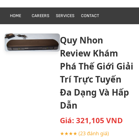
HOME
CAREERS
SERVICES
CONTACT
Quy Nhon
Review Khám
Phá Thế Giới Giải
Trí Trực Tuyến
Đa Dạng Và Hấp
Dẫn
Giá:
321,105
VND
★★★★
(23 đánh giá)