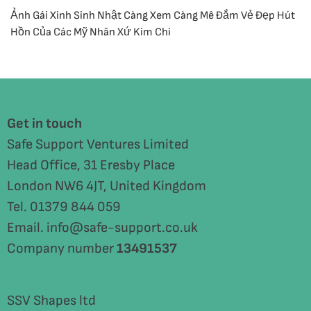
Ảnh Gái Xinh Sinh Nhật Càng Xem Càng Mê Đắm Vẻ Đẹp Hút
Hồn Của Các Mỹ Nhân Xứ Kim Chi
Get in touch
Safe Support Ventures Limited
Head Office, 31 Eresby Place
London NW6 4JT, United Kingdom
Tel. 01379 844 059
Email. info@safe-support.co.uk
Company number
13491537
SSV Shapes ltd