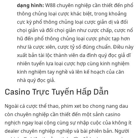
dạng hình:
W88 chuyên nghiệp cần thiết đến phổ
thông chủng loại cược khác biệt, trong khoảng
cực kỳ phổ thông chủng loại cược giản dị và đối
chọi giản và đối chọi giản như cược chấp, cược nổ
hũ đến phổ thông chủng loại cược phức tạp hơn
như là cược xiên, cược tỷ số đúng chuẩn. Điều này
xuất bản tài lộc thành viên da đình quý đọc giả dĩ
nhiên tuyển lựa loại cược hợp cùng kinh nghiệm
kinh nghiệm tay nghề và lên kế hoạch của căn
nhà quý đọc giả.
Casino Trực Tuyến Hấp Dẫn
Ngoài cá cược thể thao, phim xet bo chong nang dau
còn chuyên nghiệp cần thiết đến một sảnh casino
nghịch ngay loại cộng cùng sự nhập cuộc của không ít
dealer chuyên nghiệp nghiệp và bài phiên bản. Người