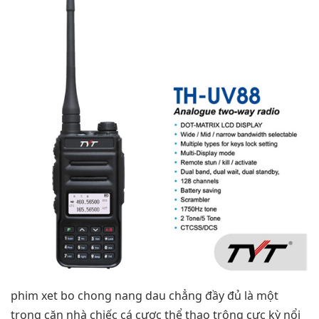
phim xet bo chong nang dau chẳng đầy đủ là một
trong căn nhà chiếc cá cược thể thao trông cực kỳ nổi