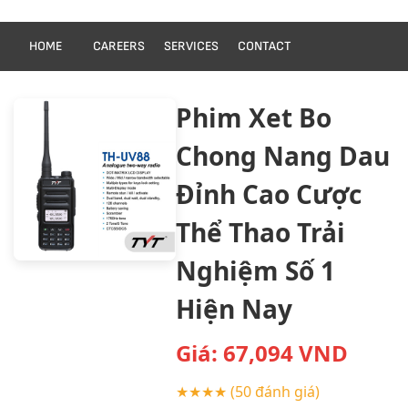
HOME
CAREERS
SERVICES
CONTACT
Phim Xet Bo
Chong Nang Dau
Đỉnh Cao Cược
Thể Thao Trải
Nghiệm Số 1
Hiện Nay
Giá:
67,094
VND
★★★★
(50 đánh giá)