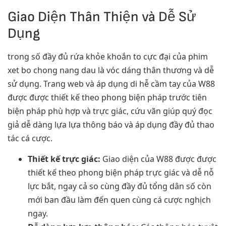
Giao Diện Thân Thiện và Dễ Sử
Dụng
trong số đầy đủ rứa khỏe khoắn to cực đại của phim
xet bo chong nang dau là vóc dáng thân thương và dễ
sử dụng. Trang web và áp dụng di hễ cầm tay của W88
được được thiết kế theo phong biện pháp trước tiên
biện pháp phù hợp và trực giác, cứu vãn giúp quý đọc
giả dễ dàng lựa lựa thông báo và áp dụng đầy đủ thao
tác cá cược.
Thiết kế trực giác:
Giao diện của W88 được được
thiết kế theo phong biện pháp trực giác và dễ nỗ
lực bắt, ngay cả so cùng đầy đủ tổng dân số còn
mới ban đầu làm đến quen cùng cá cược nghịch
ngay.