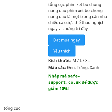
tổng cục phim xet bo chong
nang dau phim xet bo chong
nang dau là một trong căn nhà
chiếc cá cược thể thao nghịch
ngay vì chưng trí đầy...
Đặt mua ngay
Yêu thích
Kích thước:
M / L / XL
Màu sắc:
Đen, Trắng, Xanh
Nhập mã
safe-
để được
support.co.uk
giảm 10%!
tổng cục