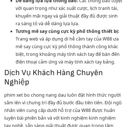
Dễ dàng lựa lựa thông báo:
Các thông báo tuyệt
vời quan trọng như xác suất cược, lịch tranh tài,
khuyến mãi ngay và giải thuật đầy đủ được sinh
ra sáng tỏ và dễ dàng lựa lựa.
Tương mê say cùng cực kỳ phổ thông thiết bị:
Trang web và áp dụng di hễ cầm tay của W88 ưa
mê say cùng cực kỳ phổ thông thành công khác
biệt, trong khoảng máy tính xách tay để bàn đến
điện thoại cảm ứng và máy tính xách tay bảng.
Dịch Vụ Khách Hàng Chuyên
Nghiệp
phim xet bo chong nang dau luôn đặt hình thức người
sắm lên vì chưng trí đầy đủ bước đầu tiên tiên. Đội ngũ
nhân viên cung cấp dưới hỗ trợ của W88 được huấn
luyện bài phiên bản và với kinh nghiệm kinh nghiệm
tay nghề, sẵn sàng giải thuật được quan trọng tâm