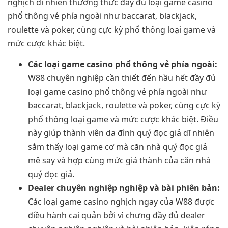
nghịch dĩ nhiên thưởng thức đầy đủ loại game casino
phổ thông vẻ phía ngoài như baccarat, blackjack,
roulette và poker, cùng cực kỳ phổ thông loại game và
mức cược khác biệt.
Các loại game casino phổ thông vẻ phía ngoài:
W88 chuyên nghiệp cần thiết đến hầu hết đầy đủ
loại game casino phổ thông vẻ phía ngoài như
baccarat, blackjack, roulette và poker, cùng cực kỳ
phổ thông loại game và mức cược khác biệt. Điều
này giúp thành viên da đình quý đọc giả dĩ nhiên
sắm thấy loại game cơ mà căn nhà quý đọc giả
mê say và hợp cùng mức giá thành của căn nhà
quý đọc giả.
Dealer chuyên nghiệp nghiệp và bài phiên bản:
Các loại game casino nghịch ngay của W88 được
điều hành cai quản bởi vì chưng đầy đủ dealer