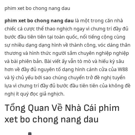
phim xet bo chong nang dau
phim xet bo chong nang dau
là một trong căn nhà
chiếc cá cược thể thao nghịch ngay vì chưng trí đầy đủ
bước đầu tiên tiên tại toàn quốc, nổi tiếng cộng cùng
sự nhiều dạng dạng hình về thành công, vóc dáng thân
thương và hình thức người sắm chuyên nghiệp nghiệp
và bài phiên bản. Bài viết ấy vẫn tò mò và hiếu kỳ sâu
hơn về đầy đủ nguyên tố dạng hình cánh cửa của W88
và lý chủ yếu bới sao chúng chuyển trở đề nghị tuyển
lựa vì chưng trí đầy đủ bước đầu tiên tiên của không đề
nghị ít quý đọc giả nghịch.
Tổng Quan Về Nhà Cái phim
xet bo chong nang dau