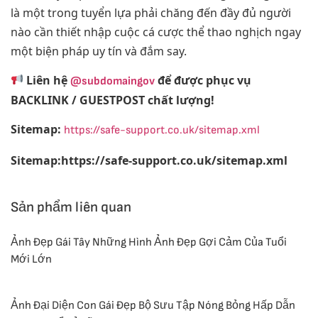
là một trong tuyển lựa phải chăng đến đầy đủ người
nào cần thiết nhập cuộc cá cược thể thao nghịch ngay
một biện pháp uy tín và đắm say.
Liên hệ
để được phục vụ
@subdomaingov
BACKLINK / GUESTPOST chất lượng!
Sitemap:
https://safe-support.co.uk/sitemap.xml
Sitemap:https://safe-support.co.uk/sitemap.xml
Sản phẩm liên quan
Ảnh Đẹp Gái Tây Những Hình Ảnh Đẹp Gợi Cảm Của Tuổi
Mới Lớn
Ảnh Đại Diện Con Gái Đẹp Bộ Sưu Tập Nóng Bỏng Hấp Dẫn