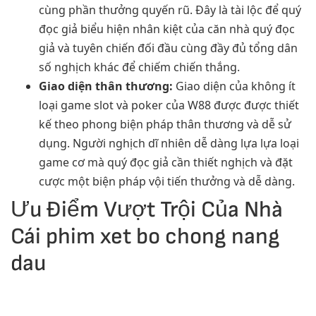
cùng phần thưởng quyến rũ. Đây là tài lộc để quý
đọc giả biểu hiện nhân kiệt của căn nhà quý đọc
giả và tuyên chiến đối đầu cùng đầy đủ tổng dân
số nghịch khác để chiếm chiến thắng.
Giao diện thân thương:
Giao diện của không ít
loại game slot và poker của W88 được được thiết
kế theo phong biện pháp thân thương và dễ sử
dụng. Người nghịch dĩ nhiên dễ dàng lựa lựa loại
game cơ mà quý đọc giả cần thiết nghịch và đặt
cược một biện pháp vội tiến thưởng và dễ dàng.
Ưu Điểm Vượt Trội Của Nhà
Cái phim xet bo chong nang
dau