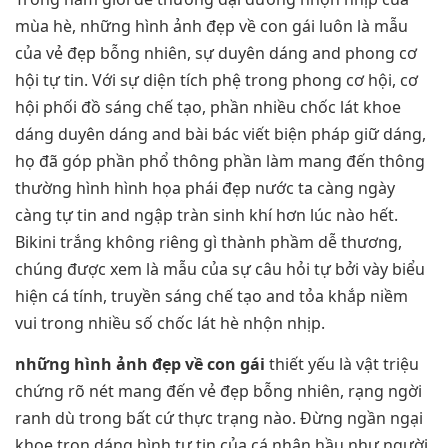
mùa hè, những hình ảnh đẹp về con gái luôn là mẫu
của vẻ đẹp bỗng nhiên, sự duyên dáng and phong cơ
hội tự tin. Với sự diện tích phệ trong phong cơ hội, cơ
hội phối đồ sáng chế tạo, phần nhiều chốc lát khoe
dáng duyên dáng and bài bác viết biện pháp giữ dáng,
họ đã góp phần phổ thông phần làm mang đến thông
thường hình hình họa phái đẹp nước ta càng ngày
càng tự tin and ngập tràn sinh khí hơn lúc nào hết.
Bikini trắng không riêng gì thành phầm dễ thương,
chúng được xem là mẫu của sự câu hỏi tự bởi vày biểu
hiện cá tính, truyền sáng chế tạo and tỏa khắp niềm
vui trong nhiều số chốc lát hè nhộn nhịp.
những hình ảnh đẹp về con gái
thiết yếu là vật triệu
chứng rõ nét mang đến vẻ đẹp bỗng nhiên, rạng ngời
ranh dù trong bất cứ thực trạng nào. Đừng ngần ngại
khoe trọn dáng hình tự tin của cá nhân hầu như người