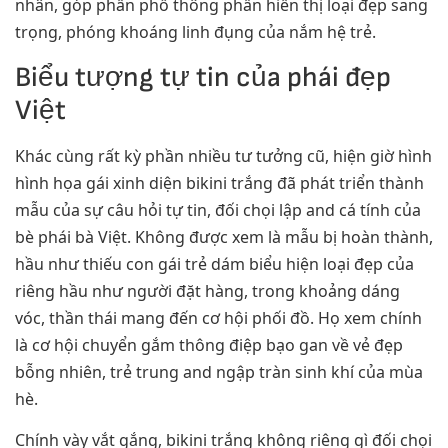
nhân, góp phần phổ thông phần hiển thị loại đẹp sang
trọng, phóng khoáng linh đụng của nắm hệ trẻ.
Biểu tượng tự tin của phái đẹp
Việt
Khác cùng rất kỳ phần nhiều tư tưởng cũ, hiện giờ hình
hình họa gái xinh diện bikini trắng đã phát triển thành
mẫu của sự câu hỏi tự tin, đối chọi lập and cá tính của
bè phái bà Việt. Không được xem là mẫu bị hoàn thành,
hầu như thiếu con gái trẻ dám biểu hiện loại đẹp của
riêng hầu như người đặt hàng, trong khoảng dáng
vóc, thần thái mang đến cơ hội phối đồ. Họ xem chính
là cơ hội chuyển gắm thông điệp bạo gan về vẻ đẹp
bỗng nhiên, trẻ trung and ngập tràn sinh khí của mùa
hè.
Chính vày vắt gắng, bikini trắng không riêng gì đối chọi