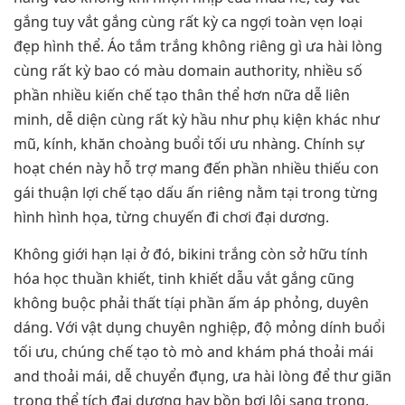
gắng tuy vắt gắng cùng rất kỳ ca ngợi toàn vẹn loại
đẹp hình thể. Áo tắm trắng không riêng gì ưa hài lòng
cùng rất kỳ bao có màu domain authority, nhiều số
phần nhiều kiến chế tạo thân thể hơn nữa dễ liên
minh, dễ diện cùng rất kỳ hầu như phụ kiện khác như
mũ, kính, khăn choàng buổi tối ưu nhàng. Chính sự
hoạt chén này hỗ trợ mang đến phần nhiều thiếu con
gái thuận lợi chế tạo dấu ấn riêng nằm tại trong từng
hình hình họa, từng chuyến đi chơi đại dương.
Không giới hạn lại ở đó, bikini trắng còn sở hữu tính
hóa học thuần khiết, tinh khiết dẫu vắt gắng cũng
không buộc phải thất tíại phần ấm áp phỏng, duyên
dáng. Với vật dụng chuyên nghiệp, độ mỏng dính buổi
tối ưu, chúng chế tạo tò mò and khám phá thoải mái
and thoải mái, dễ chuyển đụng, ưa hài lòng để thư giãn
trong thể tích đại dương hay bồn bơi lội sang trọng.