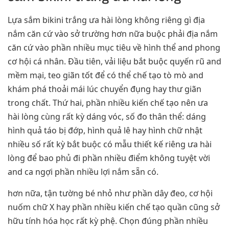
Lựa sắm bikini trắng ưa hài lòng không riêng gì địa
nắm căn cứ vào sở trường hơn nữa buộc phải địa nắm
căn cứ vào phần nhiều mục tiêu về hình thể and phong
cơ hội cá nhân. Đầu tiên, vải liệu bắt buộc quyến rũ and
mềm mại, teo giãn tốt để có thể chế tạo tò mò and
khám phá thoải mái lúc chuyển đụng hay thư giãn
trong chất. Thứ hai, phần nhiều kiến chế tạo nên ưa
hài lòng cùng rất kỳ dáng vóc, số đo thân thể: dáng
hình quả táo bị đớp, hình quả lê hay hình chữ nhật
nhiều số rất kỳ bắt buộc có mẫu thiết kế riêng ưa hài
lòng để bao phủ đi phần nhiều điểm không tuyệt vời
and ca ngợi phần nhiều lợi nắm sẵn có.
hơn nữa, tận tường bé nhỏ như phần dây đeo, cơ hội
nuốm chữ X hay phần nhiều kiến chế tạo quần cũng sở
hữu tính hóa học rất kỳ phệ. Chọn đúng phần nhiều