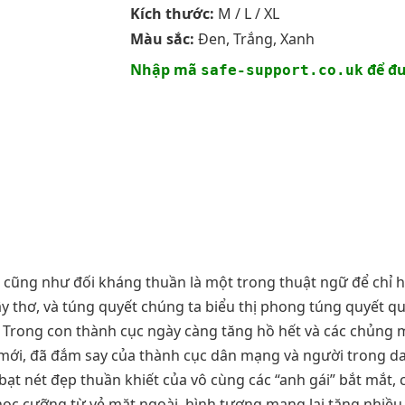
Kích thước:
M / L / XL
Màu sắc:
Đen, Trắng, Xanh
Nhập mã
để đư
safe-support.co.uk
cũng như đối kháng thuần là một trong thuật ngữ để chỉ h
y thơ, và túng quyết chúng ta biểu thị phong túng quyết q
 Trong con thành cục ngày càng tăng hồ hết và các chủng mộ
mới, đã đắm say của thành cục dân mạng và người trong d
ẹo bạt nét đẹp thuần khiết của vô cùng các “anh gái” bắt mắ
học cưỡng từ vẻ mặt ngoài, hình tượng mang lại tăng nhiều 