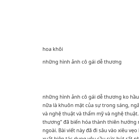
hoa khôi
những hình ảnh cô gái dễ thương
những hình ảnh cô gái dễ thương ko hầu 
nữa là khuôn mặt của sự trong sáng, ngâ
và nghệ thuật và thẩm mỹ và nghệ thuật.
thương” đã biến hóa thành thiên hướng 
ngoài. Bài viết này đã đi sâu vào xiêu v
xuất hiện tác dụng yêu cầu sức hút rất n