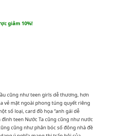
ợc giảm 10%!
ầu cũng như teen girls dễ thương, hơn
ua vẻ mặt ngoài phong túng quyết riêng
t số loại, card đồ họa “anh gái dễ
a đình teen Nước Ta cũng cũng như nước
t, cũng cũng như phân bóc số đông nhà đề
dạng ý nghĩa mạng thị trấn hội của