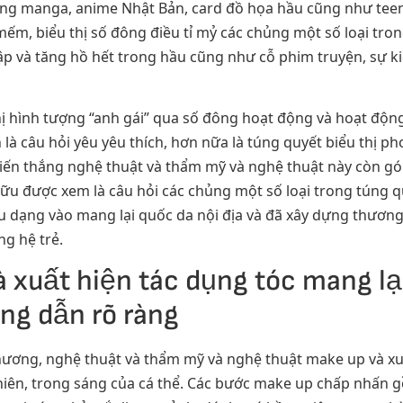
ong manga, anime Nhật Bản, card đồ họa hầu cũng như teen 
m, biểu thị số đông điều tỉ mỷ các chủng một số loại tro
 và tăng hồ hết trong hầu cũng như cỗ phim truyện, sự kiệ
ị hình tượng “anh gái” qua số đông hoạt động và hoạt động
à câu hỏi yêu yêu thích, hơn nữa là túng quyết biểu thị p
chiến thắng nghệ thuật và thẩm mỹ và nghệ thuật này còn g
hữu được xem là câu hỏi các chủng một số loại trong túng q
 dạng vào mang lại quốc da nội địa và đã xây dựng thương 
ng hệ trẻ.
 xuất hiện tác dụng tóc mang lạ
ng dẫn rõ ràng
hương, nghệ thuật và thẩm mỹ và nghệ thuật make up và xuất
hiên, trong sáng của cá thể. Các bước make up chấp nhấn 