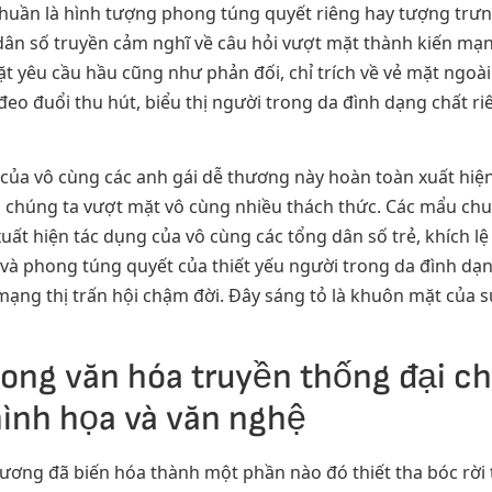
uần là hình tượng phong túng quyết riêng hay tượng trưng
n số truyền cảm nghĩ về câu hỏi vượt mặt thành kiến mạng 
ặt yêu cầu hầu cũng như phản đối, chỉ trích về vẻ mặt ngoà
đeo đuổi thu hút, biểu thị người trong da đình dạng chất r
ủa vô cùng các anh gái dễ thương này hoàn toàn xuất hiện t
p chúng ta vượt mặt vô cùng nhiều thách thức. Các mẩu chu
uất hiện tác dụng của vô cùng các tổng dân số trẻ, khích 
và phong túng quyết của thiết yếu người trong da đình dạ
̣ng thị trấn hội chậm đời. Đây sáng tỏ là khuôn mặt của sự
rong văn hóa truyền thống đại 
ình họa và văn nghệ
hương đã biến hóa thành một phần nào đó thiết tha bóc rờ