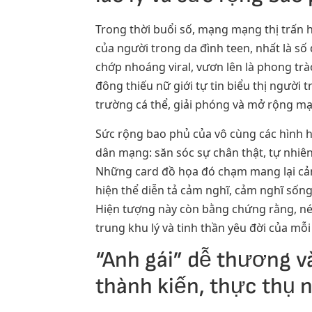
Trong thời buổi số, mạng mạng thị trấn
của người trong da đình teen, nhất là số
chớp nhoáng viral, vươn lên là phong tr
đông thiếu nữ giới tự tin biểu thị ngườ
trường cá thể, giải phóng và mở rộng mạn
Sức rộng bao phủ của vô cùng các hình h
dân mạng: săn sóc sự chân thật, tự nhiê
Những card đồ họa đó chạm mang lại cảm
hiện thể diễn tả cảm nghĩ, cảm nghĩ sốn
Hiện tượng này còn bằng chứng rằng, nét
trung khu lý và tinh thần yêu đời của mỗi
“Anh gái” dễ thương 
thành kiến, thực thụ 