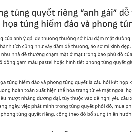
g túng quyết riêng “anh gái” dễ
 họa túng hiểm đáo và phong tú
g của anh ý gái de thuong thường sở hữu đậm mặt đường n
ành tích cũng như váy đầm dễ thương, áo sơ mi xinh đẹp,
g như nhà đề thường chạm mặt ở mặt trong bao phủ đồ của 
ố đông gam màu pastel hoặc hình tiết phong túng quyết giú
họa túng hiểm đáo và phong túng quyết là câu hỏi kết hợp 
huong hoàn toàn xuất hiện thể hóa trang từ vẻ mặt ngoài h
iêu mượt nhàng đương đại, tùy thuộc vào đề nghị yêu cầu xu
ng ngày. việc phát minh trong túng quyết phối đồ, mua ph
c phong túng quyết riêng, cộng theo đó bổ sung thiên hướ