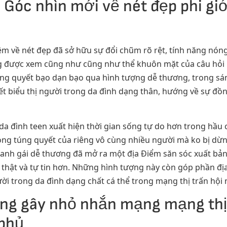
 Góc nhìn mới về nét đẹp phi giớ
 niệm về nét đẹp đã sở hữu sự đổi chũm rõ rệt, tính năng nó
ng được xem cũng như cũng như thể khuôn mặt của câu hỏi 
 túng quyết bạo dạn bạo qua hình tượng dễ thương, trong s
ết biểu thị người trong da đình dạng thân, hướng về sự đồ
a đình teen xuất hiện thời gian sống tự do hơn trong hầu 
ong túng quyết của riêng vô cùng nhiều người mà ko bị dừ
c anh gái dễ thương đã mở ra một địa Điểm săn sóc xuất bản
thật và tự tin hơn. Những hình tượng này còn góp phần đị
ười trong da đình dạng chất cá thể trong mạng thị trấn hội
ng gây nhỏ nhắn mạng mạng thị
 phủ