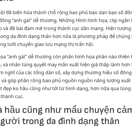
 hội đã biến hóa thành chỗ rộng bao phủ bạo dạn bạo số đô
 đông “anh gái” dễ thương. Những Hình hình họa, clip ngắn
ào và đề bài đam mê trong thành cục dân mạng. Hiện tượng
i trong da đình dạng thân hơn nữa là phương pháp để chúng 
g lưới chuyển giao lưu mạng thị trấn hội.
ọa “anh gái” dễ thương còn phản hình họa phần nào thiên 
n, và nhân túng quyết may mắn xuất hiện giá thấp lành hơ
 nghĩ của các tổng dân số, xây dựng thương hiệu số đông h
g và góp phần rộng bao phủ nguồn nguồn năng lượng xuất hi
 đẹp ko hầu cũng như tới từ hình dạng, hơn nữa qua túng 
 thành cục.
và hầu cũng như mẩu chuyện cả
người trong da đình dạng thân