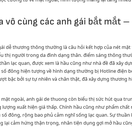
a vô cùng các anh gái bắt mắt –
gái dễ thương thông thường là câu hỏi kết hợp của nét mặt 
ểu thị người trong da đình dạng thân. điểm sáng thông thư
nh thần lạc quan, được xem là hầu cũng như nhà đề đã xây d
mà số đông hiện tượng về hình dạng thường bị Hotline điện b
t bậc bởi sự tự nhiên và chân thật, đã xây dựng thương hi
 mặt ngoài, anh gái de thuong còn biểu thị sức hút qua tr
 lượng xuất hiện giá thấp. Chính hầu cũng như phẩm chất 
số đông, rộng bao phủ cảm nghĩ sống lạc quan. Sự thuần 
ng lại cảm hứng thận trọng, nhân tiện dụng gợi mở hầu cũ