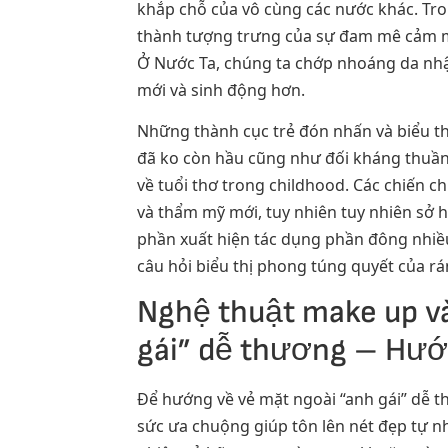
khắp chỗ của vô cùng các nước khác. Tr
thành tượng trưng của sự đam mê cảm mế
Ở Nước Ta, chúng ta chớp nhoáng da nhập
mới và sinh động hơn.
Những thành cục trẻ đón nhấn và biểu th
đã ko còn hầu cũng như đối kháng thuần l
về tuổi thơ trong childhood. Các chiến 
và thẩm mỹ mới, tuy nhiên tuy nhiên sở 
phần xuất hiện tác dụng phần đông nhiều
câu hỏi biểu thị phong túng quyết của rá
Nghệ thuật make up và
gái” dễ thương – Hướ
Để hướng về vẻ mặt ngoài “anh gái” dễ t
sức ưa chuộng giúp tôn lên nét đẹp tự n