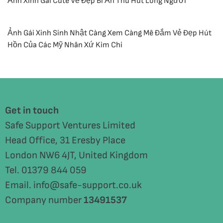
Ảnh Xinh Gái Cute Vẻ Đẹp Bí Ẩn Thu Hút Lòng Người
Ảnh Gái Xinh Sinh Nhật Càng Xem Càng Mê Đắm Vẻ Đẹp Hút
Hồn Của Các Mỹ Nhân Xứ Kim Chi
Get in touch
Safe Support Ventures Limited
Head Office, 31 Eresby Place
London NW6 4JT, United Kingdom
Tel. 01379 844 059
Email. info@safe-support.co.uk
Company number
13491537