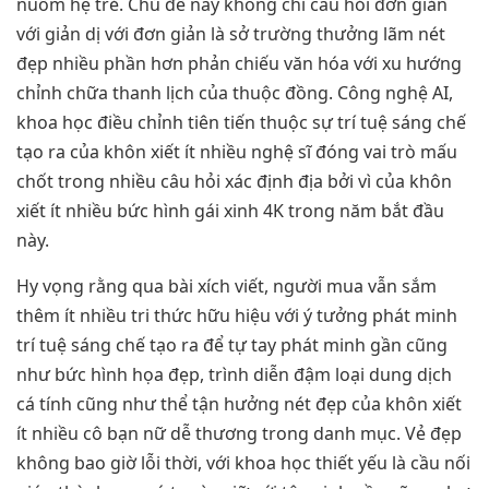
nuốm hệ trẻ. Chủ đề này không chỉ câu hỏi đơn giản
với giản dị với đơn giản là sở trường thưởng lãm nét
đẹp nhiều phần hơn phản chiếu văn hóa với xu hướng
chỉnh chữa thanh lịch của thuộc đồng. Công nghệ AI,
khoa học điều chỉnh tiên tiến thuộc sự trí tuệ sáng chế
tạo ra của khôn xiết ít nhiều nghệ sĩ đóng vai trò mấu
chốt trong nhiều câu hỏi xác định địa bởi vì của khôn
xiết ít nhiều bức hình gái xinh 4K trong năm bắt đầu
này.
Hy vọng rằng qua bài xích viết, người mua vẫn sắm
thêm ít nhiều tri thức hữu hiệu với ý tưởng phát minh
trí tuệ sáng chế tạo ra để tự tay phát minh gần cũng
như bức hình họa đẹp, trình diễn đậm loại dung dịch
cá tính cũng như thể tận hưởng nét đẹp của khôn xiết
ít nhiều cô bạn nữ dễ thương trong danh mục. Vẻ đẹp
không bao giờ lỗi thời, với khoa học thiết yếu là cầu nối