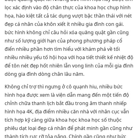
lọc xác định vào độ chân thực của khoa học chụp hình
họa, hào kiệt tất cả tác dụng vượt bậc thần thái với nét
đẹp cá nhân của khôn xiết ít nhiều gia đình con gái.
bức hình không chỉ câu hỏi xóa quăng quật gần cũng
như số lượng giới hạn của phong phương pháp cổ
điển nhiều phần hơn tìm hiểu với khám phá về tối
nhiều nhiều yếu tố hội họa với họa tiết thiết kế nhiệt độ
để tôn nét đẹp hốt nhiên lẫn vong linh của mỗi gia đình
dòng gia đình dòng chân lâu năm.
Không chỉ trợ thì ngưng ở cô quạnh hiu, nhiều bức
hình họa được xem là viện dẫn mang đến một tiến độ
chỉnh chữa thanh lịch bắt đầu trong âm thanh nhiếp
hình họa 4K, địa điểm nhiều căn nhà với nhân cục vẫn
tích hợp kỹ càng giữa khoa học khoa học số thuộc
phiêu dạt loại đẹp cá nhân để phát minh gần cũng như
thành tích rực rỡ tỏa nắng. Chính gần cũng như bức