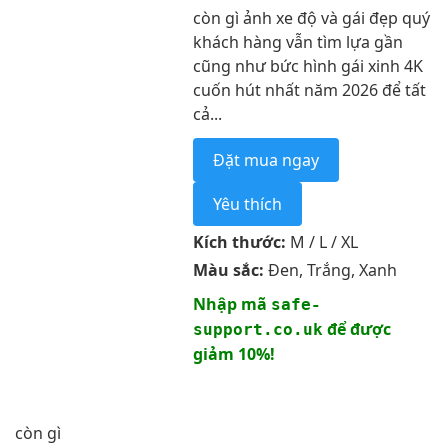
còn gì ảnh xe độ và gái đẹp quý
khách hàng vẫn tìm lựa gần
cũng như bức hình gái xinh 4K
cuốn hút nhất năm 2026 để tất
cả...
Đặt mua ngay
Yêu thích
Kích thước:
M / L / XL
Màu sắc:
Đen, Trắng, Xanh
Nhập mã
safe-
để được
support.co.uk
giảm 10%!
còn gì