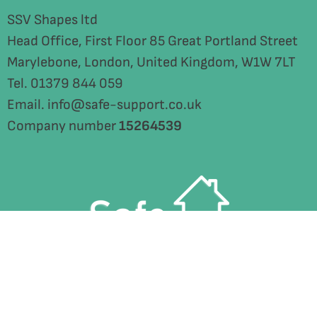
SSV Shapes ltd
Head Office, First Floor 85 Great Portland Street
Marylebone, London, United Kingdom, W1W 7LT
Tel. 01379 844 059
Email. info@safe-support.co.uk
Company number
15264539