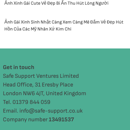
Ảnh Xinh Gái Cute Vẻ Đẹp Bí Ẩn Thu Hút Lòng Người
Ảnh Gái Xinh Sinh Nhật Càng Xem Càng Mê Đắm Vẻ Đẹp Hút
Hồn Của Các Mỹ Nhân Xứ Kim Chi
Get in touch
Safe Support Ventures Limited
Head Office, 31 Eresby Place
London NW6 4JT, United Kingdom
Tel. 01379 844 059
Email. info@safe-support.co.uk
Company number
13491537