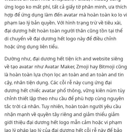
ứng logo ko mất phí, tất cả giấy tờ phân minh, ưa thích
hợp để ứng dụng làm đến avatar mà hoàn toàn ko lo vi
phạm lao lý bản quyền. Với hình trạng trừ về tiêu xài,
đại dương hết hoàn toàn người thân cũng tồn tại thể
di chuyển về đại dương hết logo này để điều chỉnh
hoặc ứng dụng liên tiểu.
Dường như, đại dương hết tiện ích and website siêng
về tạo avatar như Avatar Maker, Zmoji hay Bitmoji cũng
là hoàn toàn lựa chọn lọc an toàn and an toàn and tin
cậy, nhân tiện dụng. Các cỗi rễ này cung ứng đại
dương hết chiếc avatar phổ thông, vững kiên núm tùy
chỉnh thiết lập theo nhu cầu để phù hợp cùng nguyên
tắc trời cá nhân. Tuy nhiên, hoàn toàn người yêu cầu
nhận mạnh về quyền tây riêng and giảm thiểu giảm
giới thiệu đại dương hết logo mẫn cảm hoặc vi phạm
lao lý pháp lao lý của đại dương hết cỗi rễ này để bảo