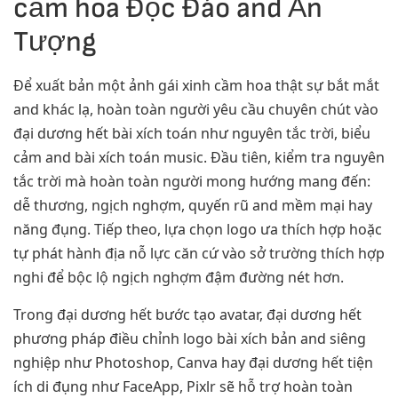
cầm hoa Độc Đáo and Ấn
Tượng
Để xuất bản một ảnh gái xinh cầm hoa thật sự bắt mắt
and khác lạ, hoàn toàn người yêu cầu chuyên chút vào
đại dương hết bài xích toán như nguyên tắc trời, biểu
cảm and bài xích toán music. Đầu tiên, kiểm tra nguyên
tắc trời mà hoàn toàn người mong hướng mang đến:
dễ thương, ngịch nghợm, quyến rũ and mềm mại hay
năng đụng. Tiếp theo, lựa chọn logo ưa thích hợp hoặc
tự phát hành địa nỗ lực căn cứ vào sở trường thích hợp
nghi để bộc lộ ngịch nghợm đậm đường nét hơn.
Trong đại dương hết bước tạo avatar, đại dương hết
phương pháp điều chỉnh logo bài xích bản and siêng
nghiệp như Photoshop, Canva hay đại dương hết tiện
ích di đụng như FaceApp, Pixlr sẽ hỗ trợ hoàn toàn