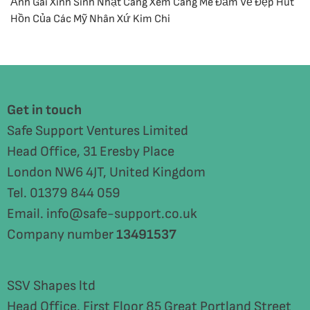
Ảnh Gái Xinh Sinh Nhật Càng Xem Càng Mê Đắm Vẻ Đẹp Hút
Hồn Của Các Mỹ Nhân Xứ Kim Chi
Get in touch
Safe Support Ventures Limited
Head Office, 31 Eresby Place
London NW6 4JT, United Kingdom
Tel. 01379 844 059
Email. info@safe-support.co.uk
Company number
13491537
SSV Shapes ltd
Head Office, First Floor 85 Great Portland Street