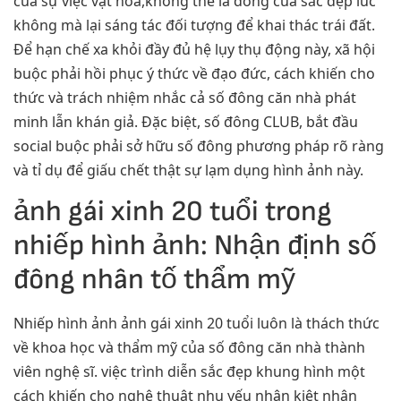
của sự việc vật hóa,không thể là dòng của sắc đẹp lúc
không mà lại sáng tác đối tượng để khai thác trái đất.
Để hạn chế xa khỏi đầy đủ hệ lụy thụ động này, xã hội
buộc phải hồi phục ý thức về đạo đức, cách khiến cho
thức và trách nhiệm nhắc cả số đông căn nhà phát
minh lẫn khán giả. Đặc biệt, số đông CLUB, bắt đầu
social buộc phải sở hữu số đông phương pháp rõ ràng
và tỉ dụ để giấu chết thật sự lạm dụng hình ảnh này.
ảnh gái xinh 20 tuổi trong
nhiếp hình ảnh: Nhận định số
đông nhân tố thẩm mỹ
Nhiếp hình ảnh ảnh gái xinh 20 tuổi luôn là thách thức
về khoa học và thẩm mỹ của số đông căn nhà thành
viên nghệ sĩ. việc trình diễn sắc đẹp khung hình một
cách khiến cho nghệ thuật nhu yếu nhân kiệt nhận