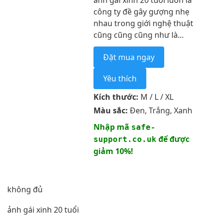
ảnh gái xinh 20 tuổi luôn là
công ty đề gây gượng nhẹ
nhau trong giới nghệ thuật
cũng cũng cũng như là...
Đặt mua ngay
Yêu thích
Kích thước:
M / L / XL
Màu sắc:
Đen, Trắng, Xanh
Nhập mã
safe-
để được
support.co.uk
giảm 10%!
không đủ
ảnh gái xinh 20 tuổi