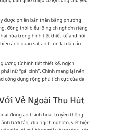
ụng bàn giao thiệp có lợi cũng chủ yếu
thay được phiên bản thân bằng phương
ng, đồng thời biểu lộ ngịch nghợm riêng
ài hòa trong hình tiết thiết kế and nội
hiều ánh quan sát and còn lại dấu ấn
 ương từ hình tiết thiết kế, ngịch
ái nữ “gái xinh”. Chính mang lại nên,
and công dụng rộng phủ tích cực của da
ới Vẻ Ngoài Thu Hút
hoạt động and sinh hoạt truyền thống
nh tươi tắn, clip ngịch nghợm, viết hiện