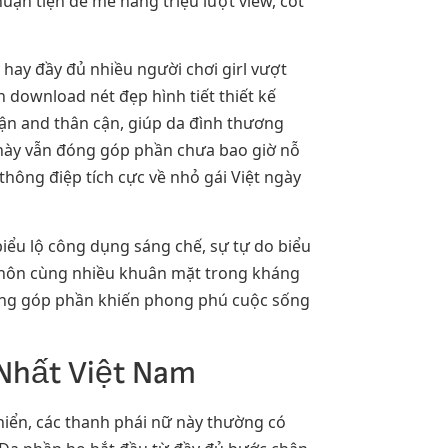
ận tiện đê mê hàng triệu lượt view, cốt
ay đầy đủ nhiều người chơi girl vượt
 download nét đẹp hình tiết thiết kế
ận and thân cận, giúp da đình thương
 này vẫn đóng góp phần chưa bao giờ nỗ
ông điệp tích cực về nhỏ gái Việt ngày
iểu lộ công dụng sáng chế, sự tự do biểu
 khôn cùng nhiều khuân mặt trong kháng
đóng góp phần khiến phong phú cuộc sống
 Nhất Việt Nam
khiển, các thanh phái nữ này thường có