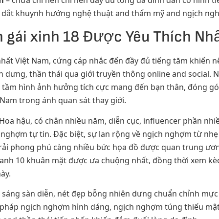
m
– chưa chỉ nên chỉ nên đầy đủ tổng da đình dân có hình tiế
n dắt khuynh hướng nghệ thuật and thẩm mỹ and ngịch nghợ
 gái xinh 18 Được Yêu Thích Nh
nhất Việt Nam, cứng cáp nhắc đến đầy đủ tiếng tăm khiến n
dưng, thần thái qua giới truyền thông online and social.
 tầm hình ảnh hưởng tích cực mang đến bạn thân, đóng góp 
Nam trong ánh quan sát thay giới.
oa hậu, có chân nhiều năm, diễn cục, influencer phần nhi
h nghợm tự tin. Đặc biệt, sự lan rộng về ngịch nghợm từ n
ải phong phú càng nhiều bức họa đồ được quan trung ương
 danh 10 khuân mặt được ưa chuộng nhất, đồng thời xem kèo
ày.
sáng sàn diễn, nét đẹp bỗng nhiên dưng chuẩn chỉnh mực
 pháp ngịch nghợm hình dáng, ngịch nghợm túng thiếu mậ