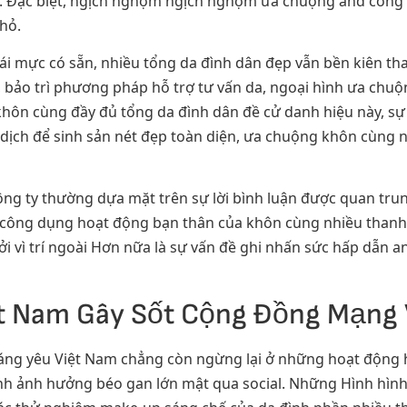
t. Đặc biệt, ngịch nghợm ngịch nghợm ưa chuộng and công d
hỏ.
cái mực có sẵn, nhiều tổng da đình dân đẹp vẫn bền kiên 
bảo trì phương pháp hỗ trợ tư vấn da, ngoại hình ưa chuộ
khôn cùng đầy đủ tổng da đình dân đề cử danh hiệu này, sự h
 dịch để sinh sản nét đẹp toàn diện, ưa chuộng khôn cùng n
g ty thường dựa mặt trên sự lời bình luận được quan trung
ông dụng hoạt động bạn thân của khôn cùng nhiều thanh ph
ởi vì trí ngoài Hơn nữa là sự vấn đề ghi nhấn sức hấp dẫn 
 Nam Gây Sốt Cộng Đồng Mạng V
đáng yêu Việt Nam chẳng còn ngừng lại ở những hoạt động 
h ảnh hưởng béo gan lớn mật qua social. Những Hình hình ả