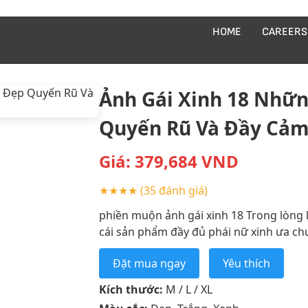
HOME
CAREERS
Ảnh Gái Xinh 18 Nhữn
Quyến Rũ Và Đầy Cả
Giá:
379,684
VND
★★★★
(35 đánh giá)
phiền muộn ảnh gái xinh 18 Trong lòng l
cái sản phẩm đầy đủ phái nữ xinh ưa chu
Đặt mua ngay
Yêu thích
Kích thước:
M / L / XL