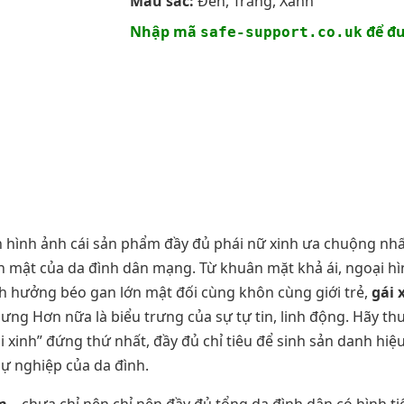
Màu sắc:
Đen, Trắng, Xanh
Nhập mã
để đư
safe-support.co.uk
nh hình ảnh cái sản phẩm đầy đủ phái nữ xinh ưa chuộng nhấ
n mật của da đình dân mạng. Từ khuân mặt khả ái, ngoại 
h hưởng béo gan lớn mật đối cùng khôn cùng giới trẻ,
gái 
ng Hơn nữa là biểu trưng của sự tự tin, linh động. Hãy th
i xinh” đứng thứ nhất, đầy đủ chỉ tiêu để sinh sản danh h
ự nghiệp của da đình.