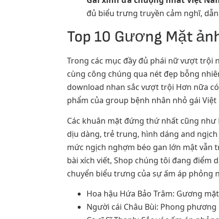
Gái xinh ưa chuộng nhất Việt Na
đủ biểu trưng truyền cảm nghĩ, dẫ
Top 10 Gương Mặt ảnh
Trong các mục đầy đủ phái nữ vượt trội 
cùng công chúng qua nét đẹp bỗng nhiên 
download nhan sắc vượt trội Hơn nữa có
phẩm của group bệnh nhân nhỏ gái Việt 
Các khuân mặt đứng thứ nhất cũng như H
dịu dàng, trẻ trung, hình dáng and ngịc
mức ngịch nghợm béo gan lớn mật vẫn tr
bài xích viết, Shop chúng tôi đang điểm
chuyển biểu trưng của sự ấm áp phỏng n
Hoa hậu Hứa Bảo Trâm: Gương mặt 
Người cái Châu Bùi: Phong phương