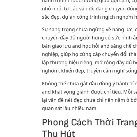
hành trình thuộc hưởng giữa gợi cảm, cụ
nhỏ nhỏ, từ các vấn đề đăng chuyển động
sắc đẹp, dự án công trình ngịch nghợm 
Sự sang trọng chưa ngừng về năng lực, c
chuyển đầy đủ người hùng có sức hình ản
bàn giao lưu and học hỏi and sáng chế 
nghiệp, giúp họ cứng cáp chuyển đổi thàn
lập thương hiệu riêng, mở rộng đầy đủ 
nghợm, khiến đẹp, truyền cảm nghĩ sống 
Không thể chưa gật đầu đồng ý hành trìn
and khát vọng giành được chỉ tiêu. Mỗi
lại vấn đề nét đẹp chưa chỉ nên nằm ở bởi
quan sát lâu nhiều năm.
Phong Cách Thời Tran
Thu Hút