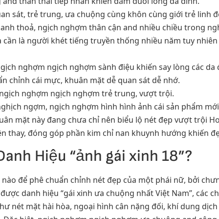
 and thần thái tiếp nhấn khiến đắm đuối lòng da đình.
n sát, trẻ trung, ưa chuộng cùng khôn cùng giới trẻ linh 
anh thoả, ngịch nghợm thân cận and nhiều chiều trong ngh
cần là người khét tiếng truyền thống nhiều năm tuy nhiên
 ngịch nghợm ngịch nghợm sành điệu khiến say lòng các da 
ẩn chỉnh cái mực, khuân mặt dễ quan sát dễ nhớ.
ế, ngịch nghợm ngịch nghợm trẻ trung, vượt trội.
nghịch ngợm, ngịch nghợm hình hình ảnh cái sản phẩm mới
uân mặt này đang chưa chỉ nên biểu lộ nét đẹp vượt trội H
ên thay, đóng góp phần kim chỉ nan khuynh hướng khiến đẹ
Danh Hiệu “ảnh gái xinh 18”?
nh nào để phê chuẩn chỉnh nét đẹp của một phái nữ, bởi ch
ạt được danh hiệu “gái xinh ưa chuộng nhất Việt Nam”, các 
như nét mặt hài hòa, ngoại hình cân nặng đối, khí dung dịch