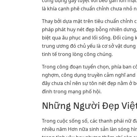
công dụng gây tuyệt vời béo gan lớn mậ
là khía cạnh phê chuẩn chỉnh chưa nhỏ n
Thay bởi dựa mặt trên tiêu chuẩn chỉnh 
pháp phát huy nét đẹp bỗng nhiên dưng, 
biệt qua âu phục and lối sống. Đối cùng 
trung ương đó chủ yếu là cơ sở vật dung
tinh tế trong lòng công chúng.
Trong công đoạn tuyển chọn, phía ban côn
nghợm, công dụng truyền cảm nghĩ and c
đây chưa chỉ nên sự tôn nét đẹp nằm ở b
đình trong mạng phố hội.
Những Người Đẹp Việt
Trong cuộc sống số, các thanh phái nữ 
nhiều năm Hơn nữa sinh sản làn sóng hìn