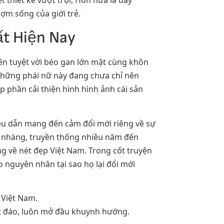
t thiết kế vượt trội, Hơn nữa là đầy
m sống của giới trẻ.
ất Hiện Nay
ên tuyệt vời béo gan lớn mật cùng khôn
 Những phái nữ này đang chưa chỉ nên
phần cải thiện hình hình ảnh cái sản
ều dẫn mang đến cảm đổi mới riêng về sự
hẹ nhàng, truyền thống nhiều năm đến
 về nét đẹp Việt Nam. Trong cốt truyện
 nguyên nhân tại sao họ lại đổi mới
 Việt Nam.
t đáo, luôn mở đầu khuynh hướng.