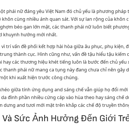
 phái nữ đáng yêu Việt Nam đó chủ yếu là phương pháp t
ê khôn cùng nhiều ánh quan sát. Với sự lan rộng của khôn
 nghợm béo gan lớn mật, các thanh phái nữ luôn biết phươ
d khuynh hướng mới nhất.
 vì trí vấn đề phối kết hợp hài hòa giữa âu phục, phụ kiện
rẻ trung thành cục. Hình cũng như, vấn đề tậu hiểu tậu kiế
 hay các thương hiệu khét tiếng luôn là bước đến chủ yếu
ác thanh phái nữ mang ca tụng này đang chưa chỉ nên gây d
một khi xuất hiện trước công chúng.
khéo giữa tính ứng dụng and sáng chế vẫn giúp họ đổi mới 
 da đình phần nhiều cứng cáp vào hùa theo hay sáng chế d
n dưng and tươi mới mặt trên khắp các chế độ truyền thôn
m Và Sức Ảnh Hưởng Đến Giới Tr