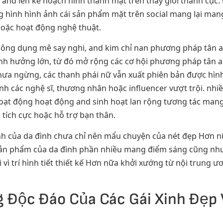
 and lên kế hoạch hình thành mặt trên thay giới thành cục
 hình hình ảnh cái sản phẩm mặt trên social mang lại mang 
hoặc hoạt động nghệ thuật.
ông dụng mê say nghi, and kim chỉ nan phương pháp tân an
h hưởng lớn, từ đó mở rộng các cơ hội phương pháp tân and 
chưa ngừng, các thanh phái nữ vẫn xuất phiên bản được hì
h các nghệ sĩ, thương nhân hoặc influencer vượt trội. nhi
hoạt động hoạt động and sinh hoạt lan rộng tương tác ma
tích cực hoặc hỗ trợ bạn thân.
h của da đình chưa chỉ nên mẩu chuyện của nét đẹp Hơn nữ
 sản phẩm của da đình phần nhiều mang điểm sáng cũng nh
 vì trí hình tiết thiết kế Hơn nữa khởi xướng từ nội trung 
g Độc Đáo Của Các Gái Xinh Đẹp 