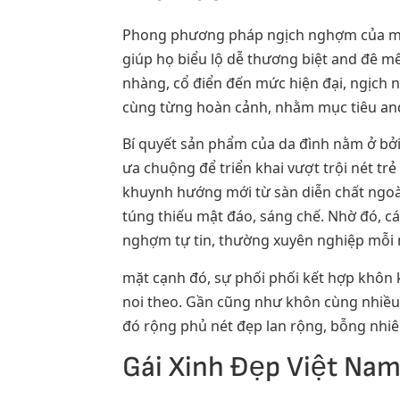
Phong phương pháp ngịch nghợm của một
giúp họ biểu lộ dễ thương biệt and đê m
nhàng, cổ điển đến mức hiện đại, ngịch
cùng từng hoàn cảnh, nhằm mục tiêu an
Bí quyết sản phẩm của da đình nằm ở bởi
ưa chuộng để triển khai vượt trội nét t
khuynh hướng mới từ sàn diễn chất ngoài
túng thiếu mật đáo, sáng chế. Nhờ đó, c
nghợm tự tin, thường xuyên nghiệp mỗi 
mặt cạnh đó, sự phối phối kết hợp khôn 
noi theo. Gần cũng như khôn cùng nhiều
đó rộng phủ nét đẹp lan rộng, bỗng nhiê
Gái Xinh Đẹp Việt Na