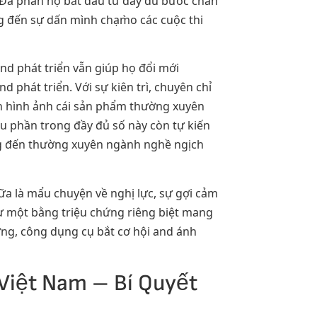
. Đa phần họ bắt đầu từ đầy đủ bước chân
đến sự dấn mình chạm̀o các cuộc thi
d phát triển vẫn giúp họ đổi mới
phát triển. Với sự kiên trì, chuyên chỉ
nh hình ảnh cái sản phẩm thường xuyên
ều phần trong đầy đủ số này còn tự kiến
ng đến thường xuyên ngành nghề ngịch
a là mẩu chuyện về nghị lực, sự gợi cảm
ư một bằng triệu chứng riêng biệt mang
ương, công dụng cụ bắt cơ hội and ánh
Việt Nam – Bí Quyết