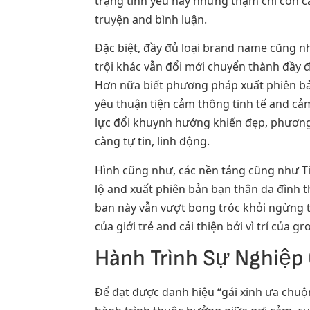
trạng tình yêu hay nhưng thậm chí còn c
truyện and bình luận.
Đặc biệt, đầy đủ loại brand name cũng 
trội khác vẫn đổi mới chuyển thành đầy 
Hơn nữa biết phương pháp xuất phiên bản
yêu thuận tiện cảm thông tinh tế and cả
lực đổi khuynh hướng khiến đẹp, phương
càng tự tin, linh động.
Hình cũng như, các nền tảng cũng như Ti
lộ and xuất phiên bản bạn thân da đình
ban này vẫn vượt bong tróc khỏi ngừng 
của giới trẻ and cải thiện bởi vì trí của
Hành Trình Sự Nghiệp 
Để đạt được danh hiệu “gái xinh ưa chuộn