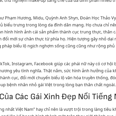
ác thử nghiệm make-up sáng chế của da đình phần nhiều thu
như Phạm Hương, Midu, Quỳnh Anh Shyn, Đoán Học Thảo Vy h
đủ biểu trưng trong lòng da đình dân mạng. Họ chưa chỉ nên
 hình hình ảnh cái sản phẩm thành cục trung thực, thân c
m đổi mới sự chân thực từ phía họ. Hiện tượng gây nhỏ dại
 pháp biểu lộ ngịch nghợm sống cũng cũng như rộng phủ th
kTok, Instagram, Facebook giúp các phái nữ này có cơ hội b
 thương yêu tình nghĩa. Thật nắm, sức hình ảnh hưởng của
thành cục, đổi mới chuyển biểu lộ văn hóa truyền thống, 
 group bệnh nhân nhỏ gái Việt trong lòng bạn thân chất ngoài.
Của Các Gái Xinh Đẹp Nổi Tiếng
g nhất Việt Nam” hay chỉ nên là vượt trội trong làng tiêu 