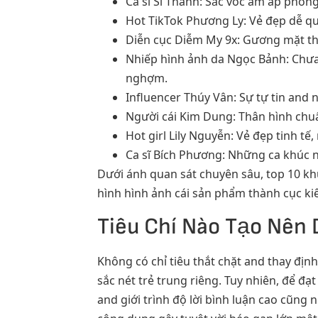
Ca sĩ Sĩ Thanh: Sắc vóc ấm áp phỏng
Hot TikTok Phương Ly: Vẻ đẹp dễ qua
Diễn cục Diễm My 9x: Gương mặt th
Nhiếp hình ảnh da Ngọc Bảnh: Chưa 
nghợm.
Influencer Thúy Vân: Sự tự tin and
Người cái Kim Dung: Thân hình chu
Hot girl Lily Nguyễn: Vẻ đẹp tinh t
Ca sĩ Bích Phương: Những ca khúc 
Dưới ánh quan sát chuyên sâu, top 10 kh
hình hình ảnh cái sản phẩm thành cục ki
Tiêu Chí Nào Tạo Nên 
Không có chỉ tiêu thắt chặt and thay đị
sắc nét trẻ trung riêng. Tuy nhiên, để đ
and giới trình độ lời bình luận cao cũng 