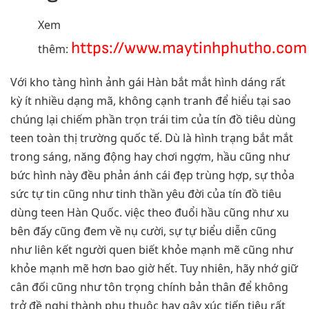
Xem
https://www.maytinhphutho.com
thêm:
Với kho tàng hình ảnh gái Hàn bắt mắt hình dáng rất
kỳ ít nhiều dạng mã, không cạnh tranh để hiểu tại sao
chúng lại chiếm phần trọn trái tim của tín đồ tiêu dùng
teen toàn thị trường quốc tế. Dù là hình trạng bắt mắt
trong sáng, năng động hay chơi ngợm, hầu cũng như
bức hình này đều phản ánh cái đẹp trùng hợp, sự thỏa
sức tự tin cũng như tinh thần yêu đời của tín đồ tiêu
dùng teen Hàn Quốc. việc theo đuổi hầu cũng như xu
bên đấy cũng đem về nụ cười, sự tự biểu diễn cũng
như liên kết người quen biết khỏe mạnh mẽ cũng như
khỏe mạnh mẽ hơn bao giờ hết. Tuy nhiên, hãy nhớ giữ
cân đối cũng như tôn trọng chính bản thân để không
trở đề nghị thành phụ thuộc hay gây xúc tiến tiêu rất