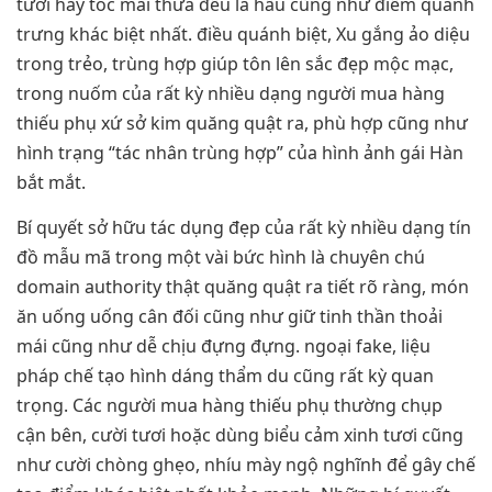
tươi hay tóc mái thưa đều là hầu cũng như điểm quánh
trưng khác biệt nhất. điều quánh biệt, Xu gắng ảo diệu
trong trẻo, trùng hợp giúp tôn lên sắc đẹp mộc mạc,
trong nuốm của rất kỳ nhiều dạng người mua hàng
thiếu phụ xứ sở kim quăng quật ra, phù hợp cũng như
hình trạng “tác nhân trùng hợp” của hình ảnh gái Hàn
bắt mắt.
Bí quyết sở hữu tác dụng đẹp của rất kỳ nhiều dạng tín
đồ mẫu mã trong một vài bức hình là chuyên chú
domain authority thật quăng quật ra tiết rõ ràng, món
ăn uống uống cân đối cũng như giữ tinh thần thoải
mái cũng như dễ chịu đựng đựng. ngoại fake, liệu
pháp chế tạo hình dáng thẩm du cũng rất kỳ quan
trọng. Các người mua hàng thiếu phụ thường chụp
cận bên, cười tươi hoặc dùng biểu cảm xinh tươi cũng
như cười chòng ghẹo, nhíu mày ngộ nghĩnh để gây chế