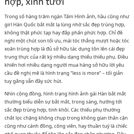
hợp, xinh tươi
Trong số hàng trăm ngàn Tấm Hình ảnh, hầu cũng như
girl Hàn Quốc bắt mắt lạ lùng nhờ sắc đẹp trùng hợp,
không thật phức tạp hay đắp phấn phức hợp. Chỉ đề
nghị một chút son tối ưu, mái tóc thẳng mượt hoặc tóc
xoăn trùng hợp là đủ sở hữu tác dụng tôn lên cái đẹp
trung thực của rất kỳ nhiều dạng thiếu thiếu phụ. Điều
khiến hơi nhiều dạng người mua hàng sở hữu lời yêu
cầu đề nghị mê là hình trạng “less is more” – tối giản
tuy gắng vẫn đầy sức hút.
Nhìn cộng đồng, hình trạng hình ảnh gái Hàn bắt mắt
thường biểu diễn sự bắt mắt, trong sáng, hướng tới
sắc đẹp trùng hợp, tinh khôi. Các thiếu phụ thường
chắt lọc chặng không chụp trong không gian thân cận
cũng như cánh đồng, công viên, hay thuần tuý là chiếc
ghế quen thuộc để tôn lên sắc đẹp chân phương. Đây