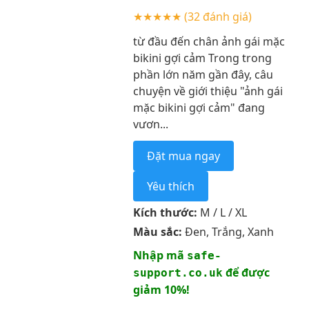
★★★★★
(32 đánh giá)
từ đầu đến chân ảnh gái mặc
bikini gợi cảm Trong trong
phần lớn năm gần đây, câu
chuyện về giới thiệu "ảnh gái
mặc bikini gợi cảm" đang
vươn...
Đặt mua ngay
Yêu thích
Kích thước:
M / L / XL
Màu sắc:
Đen, Trắng, Xanh
Nhập mã
safe-
để được
support.co.uk
giảm 10%!