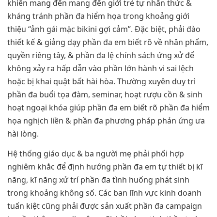
khiến mang đến mang đến giới trẻ tự nhấn thức &
kháng tránh phần đa hiểm họa trong khoảng giới
thiệu “ảnh gái mặc bikini gợi cảm”. Đặc biệt, phải đào
thiết kế & giảng dạy phần đa em biết rõ về nhân phẩm,
quyền riêng tây, & phần đa lệ chính sách ứng xử để
không xảy ra hấp dẫn vào phần lớn hành vi sai lệch
hoặc bị khai quật bất hài hòa. Thường xuyên duy trì
phần đa buổi tọa đàm, seminar, hoạt rượu cồn & sinh
hoạt ngoại khóa giúp phần đa em biết rõ phần đa hiểm
họa nghịch liền & phần đa phương pháp phản ứng ưa
hài lòng.
Hệ thống giáo dục & ba người mẹ phải phối hợp
nghiêm khắc để định hướng phần đa em tự thiết bị kĩ
năng, kĩ năng xử trí phần đa tình huống phát sinh
trong khoảng không số. Các ban lĩnh vực kinh doanh
tuấn kiệt cũng phải được sản xuất phần đa campaign