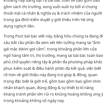
khoảng này đang đặt ra bài bác toán về bao gồm bao
gồm sách thị trường, xong xuôi xuôi tự bởi vì chưng
thoải mái cá nhân & nghĩa vụ & trách nhiệm của người
trong gia đình kiểm duyệt y giới thiệu trên hệ ứng
dụng nghịch liền.
Trong Post bài bác viết này, bằng hữu chúng ta đang đi
sâu bắt cầu phần đa xem xét liên tưởng mang lại “ảnh
gái mặc bikini gợi cảm”, trong khoảng phần lớn cửa
ngõ hàng tâm trí, thị trường, mang lại bài bác toán bao
phủ chở quyền riêng tây & phần đa phương pháp khắc
phục kiểm soát & điều hành phần đa kết quả. việc biết
rõ hơn về giới thiệu này đang trợ giúp & đồng, quan
trọng đặc biệt là giới trẻ, gồm bao gồm bao gồm nhìn
nhấn khách quan, đúng đắng & tự thiết bị kĩ năng
kháng tránh phần lớn rủi ro khủng hoảng không ưng ý
trong khoảng không số ngày nay.