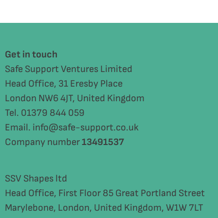
Get in touch
Safe Support Ventures Limited
Head Office, 31 Eresby Place
London NW6 4JT, United Kingdom
Tel. 01379 844 059
Email. info@safe-support.co.uk
Company number
13491537
SSV Shapes ltd
Head Office, First Floor 85 Great Portland Street
Marylebone, London, United Kingdom, W1W 7LT