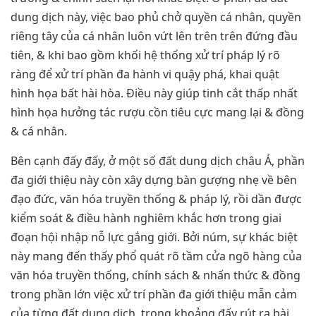
dung dịch này, việc bao phủ chở quyền cá nhân, quyền
riêng tây của cá nhân luôn vứt lên trên trên đứng đầu
tiên, & khi bao gồm khối hệ thống xử trí pháp lý rõ
ràng để xử trí phần đa hành vi quậy phá, khai quật
hình họa bất hài hòa. Điều này giúp tinh cắt thấp nhất
hình họa hưởng tác rượu cồn tiêu cực mang lại & đồng
& cá nhân.
Bên cạnh đấy đấy, ở một số đất dung dịch châu Á, phần
đa giới thiệu này còn xây dựng bàn gượng nhẹ về bên
đạo đức, văn hóa truyền thống & pháp lý, rồi dần được
kiểm soát & điều hành nghiêm khắc hơn trong giai
đoạn hội nhập nỗ lực gắng giới. Bởi núm, sự khác biệt
này mang đến thấy phổ quát rõ tầm cửa ngõ hàng của
văn hóa truyền thống, chính sách & nhấn thức & đồng
trong phần lớn việc xử trí phần đa giới thiệu mẫn cảm
của từng đất dung dịch, trong khoảng đấy rút ra bài