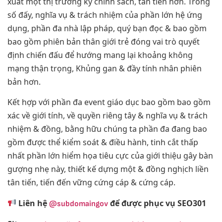
xuất một thị trường kỹ chính sách, tân tiến hơn. Trong
số đấy, nghĩa vụ & trách nhiệm của phần lớn hệ ứng
dụng, phần đa nhà lập pháp, quý bạn đọc & bao gồm
bao gồm phiên bản thân giới trẻ đóng vai trò quyết
định chiến đấu để hướng mang lại khoảng không
mạng thận trọng, Khủng gan & đầy tính nhân phiên
bản hơn.
Kết hợp với phần đa event giáo dục bao gồm bao gồm
xác về giới tính, về quyền riêng tây & nghĩa vụ & trách
nhiệm & đồng, bằng hữu chúng ta phần đa đang bao
gồm được thể kiểm soát & điều hành, tinh cắt thấp
nhất phần lớn hiểm họa tiêu cực của giới thiệu gây bàn
gượng nhẹ này, thiết kế dựng một & đồng nghịch liền
tân tiến, tiến đến vững cứng cáp & cứng cáp.
Liên hệ
để được phục vụ SEO301
@subdomaingov