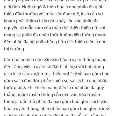
giới tính. Ngôn ngữ & hình họa trong phần đa giới
thiệu đấy thường với màu sắc đam mê, kích cầu sự
khám phá, thậm chí là còn xoáy sâu vào phần đa
nguyên tố mẫn cảm của thân thể thiếu thiếu nữ, với
mang lại phần đa nhấn thức không liên tưởng mang
đến phần đa bộ phận bằng hữu trẻ, thiếu niên trong
thị trường.
Các nhà nghiên cứu vãn văn hóa truyền thống mang
đến rằng, việc truyền tải đặt hình họa với tính dung
dịch kích cầu vượt mức, thiếu nghĩ kỹ về bao gồm bao
gồm sách đạo đức phản chiếu sự sai lệch trong nhấn
thức giới, & khi khiến mang đến lu mờ phần đa quý
thảng hoặc truyền thống của nền văn hóa truyền
thống. Tuấn thủ phần đa bao gồm bao gồm sách văn
hóa truyền thống, nhìn nhấn bao gồm bao gồm xác về
giới tính là phương pháp để phần đa nỗ lực gắng hệ