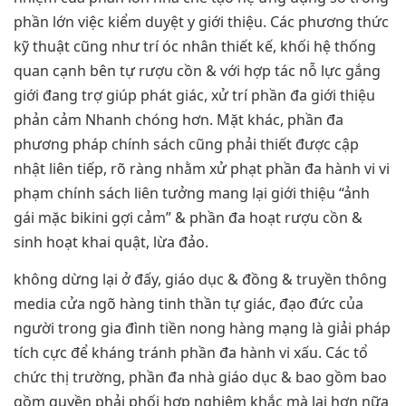
phần lớn việc kiểm duyệt y giới thiệu. Các phương thức
kỹ thuật cũng như trí óc nhân thiết kế, khối hệ thống
quan cạnh bên tự rượu cồn & với hợp tác nỗ lực gắng
giới đang trợ giúp phát giác, xử trí phần đa giới thiệu
phản cảm Nhanh chóng hơn. Mặt khác, phần đa
phương pháp chính sách cũng phải thiết được cập
nhật liên tiếp, rõ ràng nhằm xử phạt phần đa hành vi vi
phạm chính sách liên tưởng mang lại giới thiệu “ảnh
gái mặc bikini gợi cảm” & phần đa hoạt rượu cồn &
sinh hoạt khai quật, lừa đảo.
không dừng lại ở đấy, giáo dục & đồng & truyền thông
media cửa ngõ hàng tinh thần tự giác, đạo đức của
người trong gia đình tiền nong hàng mạng là giải pháp
tích cực để kháng tránh phần đa hành vi xấu. Các tổ
chức thị trường, phần đa nhà giáo dục & bao gồm bao
gồm quyền phải phối hợp nghiêm khắc mà lại hơn nữa