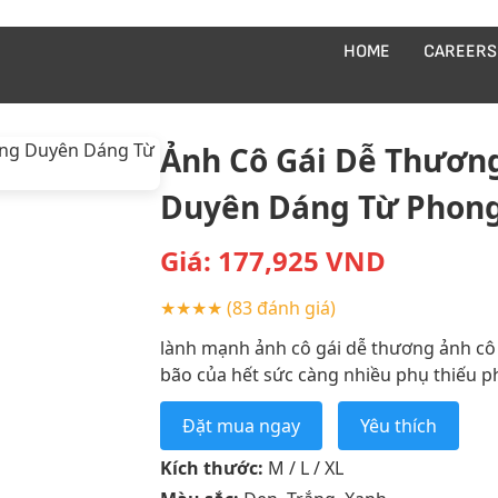
HOME
CAREERS
Ảnh Cô Gái Dễ Thương
Duyên Dáng Từ Phong
Giá:
177,925
VND
★★★★
(83 đánh giá)
lành mạnh ảnh cô gái dễ thương ảnh cô 
bão của hết sức càng nhiều phụ thiếu ph
Đặt mua ngay
Yêu thích
Kích thước:
M / L / XL