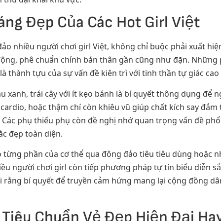
áng Đẹp Của Các Hot Girl Việt
 nhiều người chơi girl Việt, không chỉ buộc phải xuất hi
 động, phê chuẩn chỉnh bản thân gần cũng như đặn. Những 
là thành tựu của sự vấn đề kiên trì với tinh thần tự giác c
au xanh, trái cây với ít kẹo bánh là bí quyết thông dụng để
ardio, hoặc thậm chí còn khiêu vũ giúp chất kích say đắm 
. Các phụ thiếu phụ còn đề nghị nhớ quan trọng vấn đề phổ 
ắc đẹp toàn diện.
đo từng phần của cơ thể qua đông đảo tiêu tiêu dùng hoặc 
u người chơi girl còn tiếp phương pháp tự tín biểu diễn s
i rằng bí quyết để truyền cảm hứng mang lại cộng đồng dân
 Tiêu Chuẩn Vẻ Đẹp Hiện Đại Hay