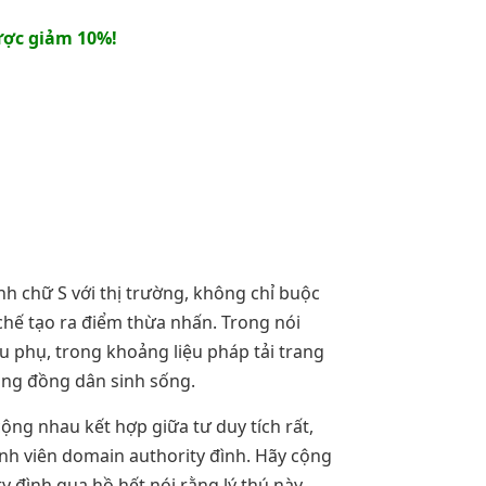
ợc giảm 10%!
nh chữ S với thị trường, không chỉ buộc
chế tạo ra điểm thừa nhấn. Trong nói
u phụ, trong khoảng liệu pháp tải trang
cộng đồng dân sinh sống.
ộng nhau kết hợp giữa tư duy tích rất,
hành viên domain authority đình. Hãy cộng
 đình qua hồ hết nói rằng lý thú này