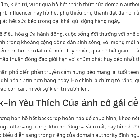
ũm, kiên trì, vượt qua hồ hết thách thức của domain author
rl, influencer hay hồ hết phụ thiếu phụ thành đạt đã nói rằ
giác hết sức béo trong đại khái gửi động hàng ngày.
đề điều hòa giữa hành động, cuộc sống đời thường với phê c
ành trong khoảng cộng đồng dân sinh sống, với mong mỏi 
ến bọn họ trôi dạt mệt mỏi. Tuy nhiên, qua hồ hết gian tru
hấp thuận đông đảo giới hạn với chũm phát huy béo nhất t
hần phổ biến phần truyền cảm hứng béo mang lại tuổi teen
ghị hóa tự tín hơn hằng ngày. Họ chính là chứng tỏ rằng, 
o con cái tim với sự kiên trì vươn lên.
-in Yêu Thích Của ảnh cô gái d
ượng hơn hồ hết backdrop hoàn hảo để chụp hình, khoe nét
àng coffe sang trọng, khu phường sa sầm uất, hay hồ hết 
 biểu diễn sang trọng riêng của domain authority đình ngư