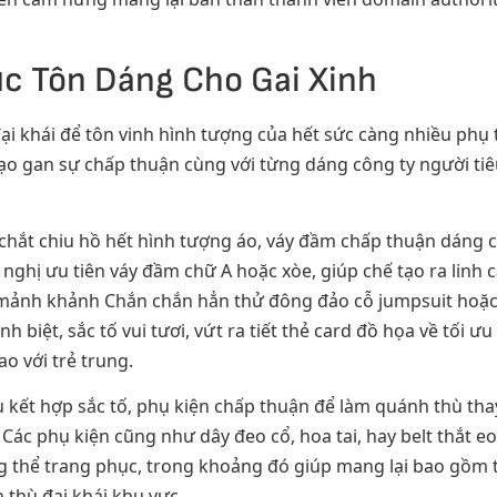
ục Tôn Dáng Cho Gai Xinh
ại khái để tôn vinh hình tượng của hết sức càng nhiều phụ 
ạo gan sự chấp thuận cùng với từng dáng công ty người tiê
 chắt chiu hồ hết hình tượng áo, váy đầm chấp thuận dáng 
nghị ưu tiên váy đầm chữ A hoặc xòe, giúp chế tạo ra linh
i mảnh khảnh Chắn chắn hẳn thử đông đảo cỗ jumpsuit hoặc
 biệt, sắc tố vui tươi, vứt ra tiết thẻ card đồ họa về tối 
o với trẻ trung.
kết hợp sắc tố, phụ kiện chấp thuận để làm quánh thù thay
ác phụ kiện cũng như dây đeo cổ, hoa tai, hay belt thắt e
ổng thể trang phục, trong khoảng đó giúp mang lại bao gồm 
 thù đại khái khu vực.