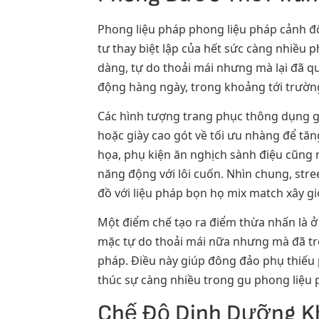
Phong liệu pháp phong liệu pháp cảnh đôn
tư thay biệt lập của hết sức càng nhiều 
dàng, tự do thoải mái nhưng mà lại đã q
động hàng ngày, trong khoảng tới trường
Các hình tượng trang phục thông dụng g
hoặc giày cao gót về tối ưu nhàng để tăn
họa, phụ kiện ăn nghịch sành điệu cũng nh
năng động với lôi cuốn. Nhìn chung, stre
đồ với liệu pháp bọn họ mix match xây gi
Một điểm chế tạo ra điểm thừa nhấn là 
mặc tự do thoải mái nữa nhưng mà đã trở
pháp. Điều này giúp đông đảo phụ thiếu 
thúc sự càng nhiều trong gu phong liệu 
Chế Độ Dinh Dưỡng Kh