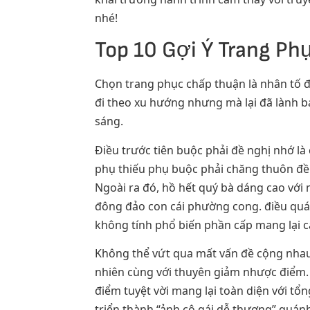
nhé!
Top 10 Gợi Ý Trang Ph
Chọn trang phục chấp thuận là nhân tố đ
đi theo xu hướng nhưng mà lại đã lành b
sáng.
Điều trước tiên buộc phải đề nghị nhớ là
phụ thiếu phụ buộc phải chăng thuôn đề 
Ngoài ra đó, hồ hết quý bà dáng cao vớ
đông đảo con cái phường cong. điều quánh
không tính phổ biến phần cấp mang lại ca
Không thể vứt qua mất vấn đề cộng nhau 
nhiên cùng với thuyên giảm nhược điểm. C
điểm tuyệt vời mang lại toàn diện với t
triển thành “ảnh cô gái dễ thương” quánh