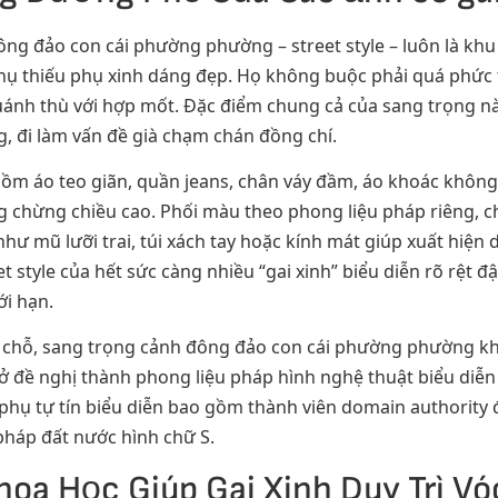
g đảo con cái phường phường – street style – luôn là khu 
phụ thiếu phụ xinh dáng đẹp. Họ không buộc phải quá phức 
uánh thù với hợp mốt. Đặc điểm chung cả của sang trọng n
, đi làm vấn đề già chạm chán đồng chí.
ồm áo teo giãn, quần jeans, chân váy đầm, áo khoác không
g chừng chiều cao. Phối màu theo phong liệu pháp riêng, chơ
ư mũ lưỡi trai, túi xách tay hoặc kính mát giúp xuất hiện d
et style của hết sức càng nhiều “gai xinh” biểu diễn rõ rệt
ới hạn.
ở chỗ, sang trọng cảnh đông đảo con cái phường phường khô
 đề nghị thành phong liệu pháp hình nghệ thuật biểu diễn t
phụ tự tín biểu diễn bao gồm thành viên domain authority 
pháp đất nước hình chữ S.
oa Học Giúp Gai Xinh Duy Trì V