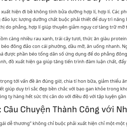
uất hiện đi bề không tính bửa dưỡng hợp lí, hợp lí. Các p
 đảo lực lượng dưỡng chất buộc phải thiết để duy trì năng
thị do phẳng, hợp lí giúp thuyên giảm nguy cơ tàng trữ mỡ 
m càng nhiều rau xanh, trái cây tươi, thức ăn giàu protein 
béo đông đảo con cái phường, dầu mỡ, ăn uống nhanh. Ngo
há được phần béo tổng dân số ứng dụng để do phẳng đông
nh, đồ xuất hiện ga giúp tăng tiến trình đàm luận chất, đẩy
rọng tới vấn đề ăn đúng giờ, chia tí hon bữa, giảm thiểu ăn
quyết giúp duy trì sắc đẹp bền chắc với bạo gan khỏe trong k
ng ty hàng hết sức thị cân do với điều độ với tập luyện gầ
p: Câu Chuyện Thành Công với 
gái dễ thương” không chỉ buộc phải xuất hiện chỉ một-một g