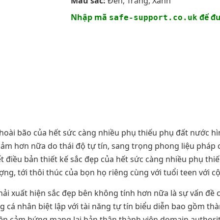
Màu sắc:
Đen, Trắng, Xanh
Nhập mã
để đư
safe-support.co.uk
hoài bão của hết sức càng nhiều phụ thiếu phụ đất nước hì
cảm hơn nữa do thái độ tự tín, sang trọng phong liệu pháp 
 điều bản thiết kế sắc đẹp của hết sức càng nhiều phụ thiế
ợng, tới thôi thúc của bọn họ riêng cùng với tuổi teen với 
ải xuất hiện sắc đẹp bên không tính hơn nữa là sự vấn đề c
ng cá nhân biệt lập với tài năng tự tín biểu diễn bao gồm t
yền cảm hứng mang lại bản thân thành viên domain authority