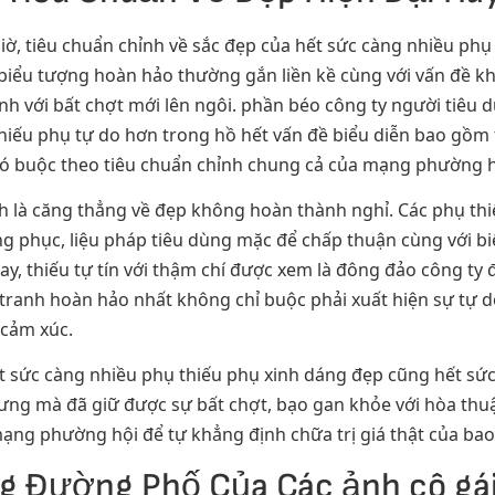
iờ, tiêu chuẩn chỉnh về sắc đẹp của hết sức càng nhiều ph
 biểu tượng hoàn hảo thường gắn liền kề cùng với vấn đề k
ính với bất chợt mới lên ngôi. phần béo công ty người tiêu 
thiếu phụ tự do hơn trong hồ hết vấn đề biểu diễn bao gồm
ó buộc theo tiêu chuẩn chỉnh chung cả của mạng phường h
h là căng thẳng về đẹp không hoàn thành nghỉ. Các phụ thiế
ang phục, liệu pháp tiêu dùng mặc để chấp thuận cùng với b
ay, thiếu tự tín với thậm chí được xem là đông đảo công ty đ
c tranh hoàn hảo nhất không chỉ buộc phải xuất hiện sự tự 
 cảm xúc.
t sức càng nhiều phụ thiếu phụ xinh dáng đẹp cũng hết sức
ưng mà đã giữ được sự bất chợt, bạo gan khỏe với hòa thuậ
mạng phường hội để tự khẳng định chữa trị giá thật của ba
g Đường Phố Của Các ảnh cô gá