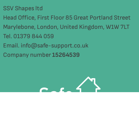
SSV Shapes ltd
Head Office, First Floor 85 Great Portland Street
Marylebone, London, United Kingdom, W1W 7LT
Tel. 01379 844 059
Email. info@safe-support.co.uk
Company number
15264539