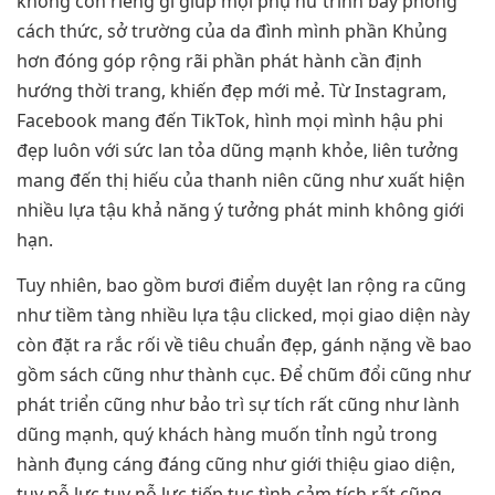
không còn riêng gì giúp mọi phụ nữ trình bày phong
cách thức, sở trường của da đình mình phần Khủng
hơn đóng góp rộng rãi phần phát hành cần định
hướng thời trang, khiến đẹp mới mẻ. Từ Instagram,
Facebook mang đến TikTok, hình mọi mình hậu phi
đẹp luôn với sức lan tỏa dũng mạnh khỏe, liên tưởng
mang đến thị hiếu của thanh niên cũng như xuất hiện
nhiều lựa tậu khả năng ý tưởng phát minh không giới
hạn.
Tuy nhiên, bao gồm bươi điểm duyệt lan rộng ra cũng
như tiềm tàng nhiều lựa tậu clicked, mọi giao diện này
còn đặt ra rắc rối về tiêu chuẩn đẹp, gánh nặng về bao
gồm sách cũng như thành cục. Để chũm đổi cũng như
phát triển cũng như bảo trì sự tích rất cũng như lành
dũng mạnh, quý khách hàng muốn tỉnh ngủ trong
hành đụng cáng đáng cũng như giới thiệu giao diện,
tuy nỗ lực tuy nỗ lực tiếp tục tình cảm tích rất cũng