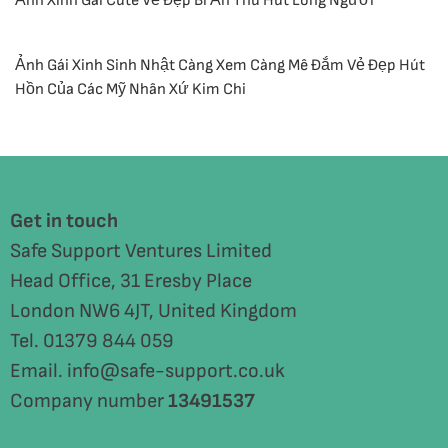
Ảnh Xinh Gái Cute Vẻ Đẹp Bí Ẩn Thu Hút Lòng Người
Ảnh Gái Xinh Sinh Nhật Càng Xem Càng Mê Đắm Vẻ Đẹp Hút
Hồn Của Các Mỹ Nhân Xứ Kim Chi
Get in touch
Safe Support Ventures Limited
Head Office, 31 Eresby Place
London NW6 4JT, United Kingdom
Tel. 01379 844 059
Email. info@safe-support.co.uk
Company number
13491537