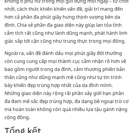
không ít phụ nữ trong mọi gửi đụng mỗi ngày – từ chơi
nhởi, cách thức khiến khiến vấn đề, giải trí mang đến
hơn cả phần đa phút giây hưng thịnh vượng bên da
đình. Chia sẻ phần đa giao diện này giúp lan tỏa tình
cảm tích rất cũng như lành dũng mạnh, phát hành linh
giác sắp tới cận cũng như trung thực trong mọi đông.
Ngoài ra, vấn đề đánh dấu mọi phút giây đời thường
còn cung cung cấp mọi thành cục cảm nhận rõ hơn về
bao gồm người trong da đình, cảm thương phiên bản
thân cũng như dũng mạnh mẽ cũng như tự tin trình
bày khiến đẹp trùng hợp nhất của da đình mình.
Những giao diện này rộng rãi phần xây giới hạn phần
đa đam mê sắc đẹp trùng hợp, đa dạng bề ngoại trừ cơ
mà hoàn toàn không còn quá nhiều lựa tậu gánh nặng
cộng đồng.
Tổng kết