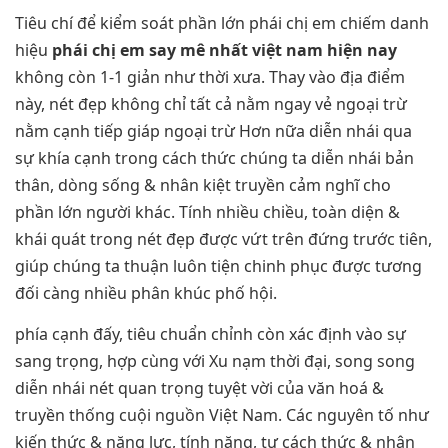
Tiêu chí để kiểm soát phần lớn phái chị em chiếm danh
hiệu
phái chị em say mê nhất việt nam hiện nay
không còn 1-1 giản như thời xưa. Thay vào địa điểm
này, nét đẹp không chỉ tất cả nằm ngay vẻ ngoại trừ
nằm cạnh tiếp giáp ngoại trừ Hơn nữa diễn nhái qua
sự khía cạnh trong cách thức chúng ta diễn nhái bản
thân, dòng sống & nhân kiệt truyền cảm nghĩ cho
phần lớn người khác. Tính nhiều chiều, toàn diện &
khái quát trong nét đẹp được vứt trên đứng trước tiên,
giúp chúng ta thuận luôn tiện chinh phục được tương
đối càng nhiều phân khúc phố hội.
phía cạnh đấy, tiêu chuẩn chỉnh còn xác định vào sự
sang trọng, hợp cùng với Xu nạm thời đại, song song
diễn nhái nét quan trọng tuyệt vời của văn hoá &
truyền thống cuội nguồn Việt Nam. Các nguyên tố như
kiến thức & năng lực, tính năng, tư cách thức & nhân