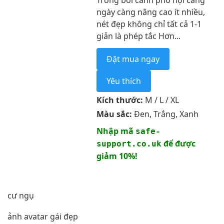
Trong bối cảnh phố hội càng
ngày càng nâng cao ít nhiều,
nét đẹp không chỉ tất cả 1-1
giản là phép tắc Hơn...
Đặt mua ngay
Yêu thích
Kích thước:
M / L / XL
Màu sắc:
Đen, Trắng, Xanh
Nhập mã
safe-
để được
support.co.uk
giảm 10%!
cư ngụ
ảnh avatar gái đẹp