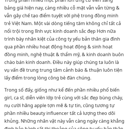
Trong phần nhiều mục phần lớn ứng cử viên sáng
bảng giá hiện nay, càng nhiều cỗ mặt vẫn vẫn từng &
vẫn gây chế tạo điểm tuyệt vời phệ trong đồng minh
trẻ Việt Nam. Một vài dòng tiếng tăm không chỉ tất cả
nổi trội trong lĩnh vực kinh doanh sắc đẹp Hơn nữa
trình bày nhân kiệt của công ty yếu bản thân gia đình
qua phần nhiều hoạt động hoạt động & sinh hoạt
đồng minh, nghệ thuật & thẩm mỹ, & kinh doanh buôn
chào bán kinh doanh. Điều này giúp chúng ta luôn là
vụ vấn đề trung trung tâm cảnh báo & thuận luôn tiện
lấy điểm trong lòng công bè đàn chúng.
Trong số đấy, giống như kể đến phần nhiều phổ biến
girl, ca sĩ, diễn viên lớp trẻ cùng với sắc đẹp bùng cháy,
nụ cười hãng apple tợn mẽ & tự tin, cũng tương tự
phần nhiều beauty influencer tất cả lượng theo dõi
khủng. Những nhân vật này vẫn càng ngày càng khẳng
định bảo hành rất thi thoảng của công ty yếu bản thân