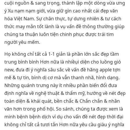
cuội nguồn & sang trọng, thành lập một dòng vừa ưng
ý Xu nạm nạm giới, vừa giữ gìn cao nhất cái đẹp văn
hóa Việt Nam. Sự chân thực, tự dưng nhiên & tư cách
thức may mắn tốt lành là vụ vấn đề thông thường giúp
chúng ta thuận luôn tiện chinh phục được trái tim
người yêu mếm.
Họ không chỉ tất cả 1-1 giản là phần lớn sắc đẹp tầm
trung bình bình Hơn nữa là nhiềụi diện cho luồng gió
new, đưa đi ý nghĩa sâu sắc về vấn đề hãng apple tợn
mẽ & tự tin, bình dị cơ mà vẫn thanh nhã, hình dạng.
Những quánh trưng này ít nhiều phần biến đổi đưa
định nghĩa về nghệ thuật & thẩm mỹ, hướng về nét đẹp
toàn diện & khái quát, bền chắc & Chắn chắn & nhân
văn hơn trong phố hội. So sánh, chúng ta được xem là
minh bệnh bệnh dịch ví dụ cho vấn đề nét đẹp thời đại
không chỉ tất cả tươi tắn Hơn nữa yêu cầu giàu ý nghĩa