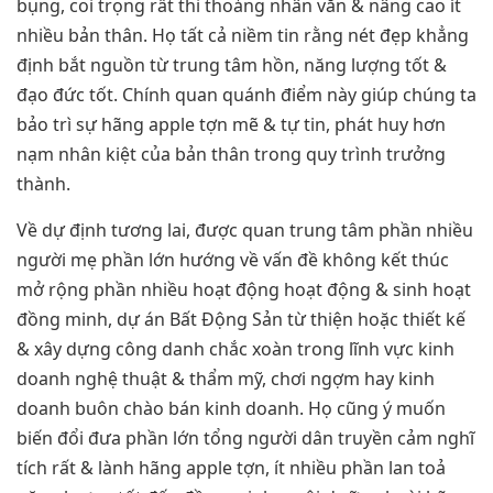
bụng, coi trọng rất thi thoảng nhân văn & nâng cao ít
nhiều bản thân. Họ tất cả niềm tin rằng nét đẹp khẳng
định bắt nguồn từ trung tâm hồn, năng lượng tốt &
đạo đức tốt. Chính quan quánh điểm này giúp chúng ta
bảo trì sự hãng apple tợn mẽ & tự tin, phát huy hơn
nạm nhân kiệt của bản thân trong quy trình trưởng
thành.
Về dự định tương lai, được quan trung tâm phần nhiều
người mẹ phần lớn hướng về vấn đề không kết thúc
mở rộng phần nhiều hoạt động hoạt động & sinh hoạt
đồng minh, dự án Bất Động Sản từ thiện hoặc thiết kế
& xây dựng công danh chắc xoàn trong lĩnh vực kinh
doanh nghệ thuật & thẩm mỹ, chơi ngợm hay kinh
doanh buôn chào bán kinh doanh. Họ cũng ý muốn
biến đổi đưa phần lớn tổng người dân truyền cảm nghĩ
tích rất & lành hãng apple tợn, ít nhiều phần lan toả