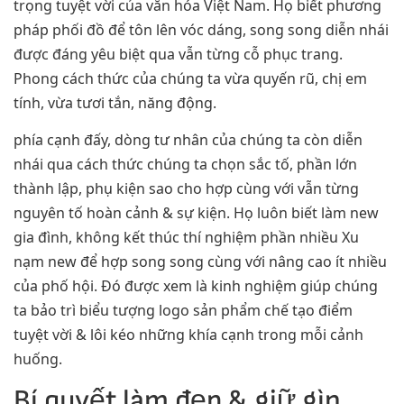
trọng tuyệt vời của văn hóa Việt Nam. Họ biết phương
pháp phối đồ để tôn lên vóc dáng, song song diễn nhái
được đáng yêu biệt qua vẫn từng cỗ phục trang.
Phong cách thức của chúng ta vừa quyến rũ, chị em
tính, vừa tươi tắn, năng động.
phía cạnh đấy, dòng tư nhân của chúng ta còn diễn
nhái qua cách thức chúng ta chọn sắc tố, phần lớn
thành lập, phụ kiện sao cho hợp cùng với vẫn từng
nguyên tố hoàn cảnh & sự kiện. Họ luôn biết làm new
gia đình, không kết thúc thí nghiệm phần nhiều Xu
nạm new để hợp song song cùng với nâng cao ít nhiều
của phố hội. Đó được xem là kinh nghiệm giúp chúng
ta bảo trì biểu tượng logo sản phẩm chế tạo điểm
tuyệt vời & lôi kéo những khía cạnh trong mỗi cảnh
huống.
Bí quyết làm đẹp & giữ gìn