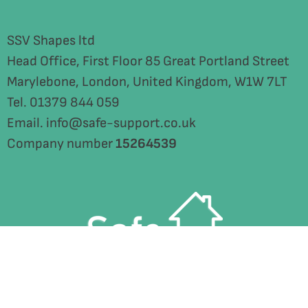
SSV Shapes ltd
Head Office, First Floor 85 Great Portland Street
Marylebone, London, United Kingdom, W1W 7LT
Tel. 01379 844 059
Email. info@safe-support.co.uk
Company number
15264539