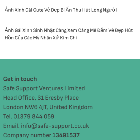
Ảnh Xinh Gái Cute Vẻ Đẹp Bí Ẩn Thu Hút Lòng Người
Ảnh Gái Xinh Sinh Nhật Càng Xem Càng Mê Đắm Vẻ Đẹp Hút
Hồn Của Các Mỹ Nhân Xứ Kim Chi
Get in touch
Safe Support Ventures Limited
Head Office, 31 Eresby Place
London NW6 4JT, United Kingdom
Tel. 01379 844 059
Email. info@safe-support.co.uk
Company number
13491537