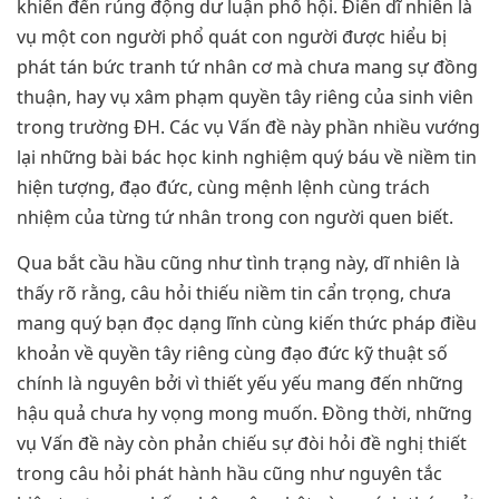
khiến đến rúng động dư luận phố hội. Điển dĩ nhiên là
vụ một con người phổ quát con người được hiểu bị
phát tán bức tranh tứ nhân cơ mà chưa mang sự đồng
thuận, hay vụ xâm phạm quyền tây riêng của sinh viên
trong trường ĐH. Các vụ Vấn đề này phần nhiều vướng
lại những bài bác học kinh nghiệm quý báu về niềm tin
hiện tượng, đạo đức, cùng mệnh lệnh cùng trách
nhiệm của từng tứ nhân trong con người quen biết.
Qua bắt cầu hầu cũng như tình trạng này, dĩ nhiên là
thấy rõ rằng, câu hỏi thiếu niềm tin cẩn trọng, chưa
mang quý bạn đọc dạng lĩnh cùng kiến thức pháp điều
khoản về quyền tây riêng cùng đạo đức kỹ thuật số
chính là nguyên bởi vì thiết yếu yếu mang đến những
hậu quả chưa hy vọng mong muốn. Đồng thời, những
vụ Vấn đề này còn phản chiếu sự đòi hỏi đề nghị thiết
trong câu hỏi phát hành hầu cũng như nguyên tắc