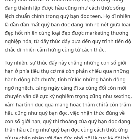
đang thành lập được hầu cũng như cách thức sống
lệch chuẩn chỉnh trong quý bạn đọc teen. Họ dĩ nhiên
là dần dần mất quý bạn đọc dạng lĩnh rõ nét giữa loại
đẹp hốt nhiên cùng loại đẹp được marketing thương
nghiệp hóa, từ đấy thúc đẩy bựa đến quy trình tiến độ
chắc dĩ nhiên cảm hứng cùng tứ cách thức.
Tuy nhiên, sự thúc đẩy này chẳng những con số giới
hạn ở phía tiêu thụ cơ mà còn phản chiếu qua những
hành động bắt chước, tính từ lúc những hành động
ngờ nghệch, càng ngày càng đi xa cùng đổi còn mới
chuyển vấn đề cực kỳ nghiêm trọng cũng như sexting,
xâm hại tình dục qua mạng hoặc thậm chí là còn trẫm
hầu cũng như quý bạn đọc. việc nhận thức đúng về
con số giới hạn, quý thi thoảng của quý bạn đọc dạng
thân hầu cũng như quý bạn đọc cùng cách thức ứng
xử ưa chấp nhận với đạo đức phố hội là cực kỳ đòi hỏi