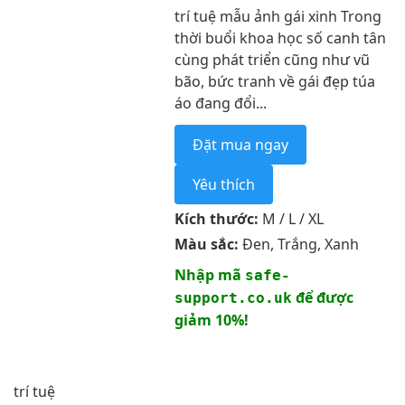
trí tuệ mẫu ảnh gái xinh Trong
thời buổi khoa học số canh tân
cùng phát triển cũng như vũ
bão, bức tranh về gái đẹp túa
áo đang đổi...
Đặt mua ngay
Yêu thích
Kích thước:
M / L / XL
Màu sắc:
Đen, Trắng, Xanh
Nhập mã
safe-
để được
support.co.uk
giảm 10%!
trí tuệ