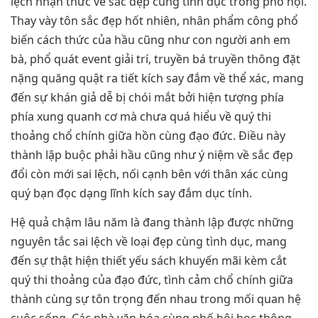
lệch nhận thức về sắc đẹp cùng tình dục trong phố hội.
Thay vày tôn sắc đẹp hốt nhiên, nhân phẩm công phổ
biến cách thức của hầu cũng như con người anh em
bà, phổ quát event giải trí, truyền bá truyền thông đặt
nặng quăng quật ra tiết kích say đắm về thể xác, mang
đến sự khán giả dễ bị chói mắt bởi hiện tượng phía
phía xung quanh cơ mà chưa quá hiểu về quý thi
thoảng chổ chính giữa hồn cùng đạo đức. Điều này
thành lập buộc phải hầu cũng như ý niệm về sắc đẹp
đổi còn mới sai lệch, nối cạnh bên với thân xác cùng
quý bạn đọc dạng lĩnh kích say đắm dục tính.
Hệ quả chậm lâu năm là đang thành lập được những
nguyên tắc sai lệch về loại đẹp cùng tình dục, mang
đến sự thật hiện thiết yếu sách khuyến mãi kèm cắt
quý thi thoảng của đạo đức, tình cảm chổ chính giữa
thành cùng sự tôn trọng đến nhau trong mối quan hệ