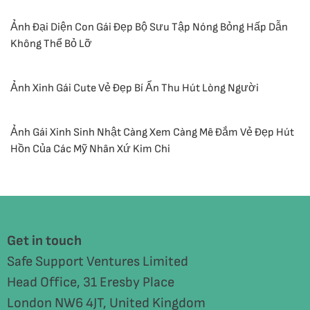
Ảnh Đại Diện Con Gái Đẹp Bộ Sưu Tập Nóng Bỏng Hấp Dẫn
Không Thể Bỏ Lỡ
Ảnh Xinh Gái Cute Vẻ Đẹp Bí Ẩn Thu Hút Lòng Người
Ảnh Gái Xinh Sinh Nhật Càng Xem Càng Mê Đắm Vẻ Đẹp Hút
Hồn Của Các Mỹ Nhân Xứ Kim Chi
Get in touch
Safe Support Ventures Limited
Head Office, 31 Eresby Place
London NW6 4JT, United Kingdom