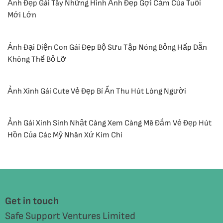
Ảnh Đẹp Gái Tây Những Hình Ảnh Đẹp Gợi Cảm Của Tuổi
Mới Lớn
Ảnh Đại Diện Con Gái Đẹp Bộ Sưu Tập Nóng Bỏng Hấp Dẫn
Không Thể Bỏ Lỡ
Ảnh Xinh Gái Cute Vẻ Đẹp Bí Ẩn Thu Hút Lòng Người
Ảnh Gái Xinh Sinh Nhật Càng Xem Càng Mê Đắm Vẻ Đẹp Hút
Hồn Của Các Mỹ Nhân Xứ Kim Chi
Get in touch
Safe Support Ventures Limited