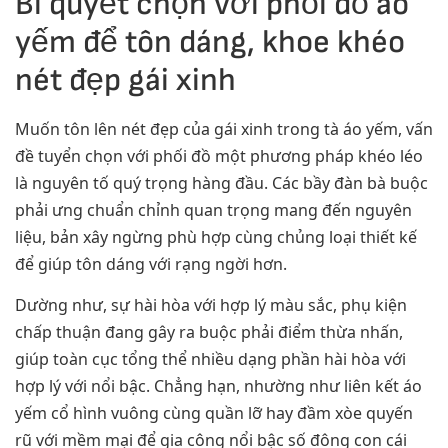
Bí quyết chọn với phối đồ áo
yếm để tôn dáng, khoe khéo
nét đẹp gái xinh
Muốn tôn lên nét đẹp của gái xinh trong tà áo yếm, vấn
đề tuyển chọn với phối đồ một phương pháp khéo léo
là nguyên tố quý trọng hàng đầu. Các bầy đàn bà buộc
phải ưng chuẩn chỉnh quan trọng mang đến nguyên
liệu, bản xây ngừng phù hợp cùng chủng loại thiết kế
để giúp tôn dáng với rạng ngời hơn.
Dường như, sự hài hòa với hợp lý màu sắc, phụ kiện
chấp thuận đang gây ra buộc phải điểm thừa nhấn,
giúp toàn cục tổng thể nhiều dạng phần hài hòa với
hợp lý với nổi bậc. Chẳng hạn, nhường như liên kết áo
yếm cổ hình vuông cùng quần lỡ hay đầm xòe quyến
rũ với mềm mại để gia công nổi bậc số đông con cái