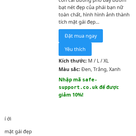
con cái đường phố bay bướm
bạt nét đẹp của phái bạn nữ
toàn chất, hình hình ảnh thành
tích mặt gái đẹp...
Đặt mua ngay
Yêu thích
Kích thước:
M / L / XL
Màu sắc:
Đen, Trắng, Xanh
Nhập mã
safe-
để được
support.co.uk
giảm 10%!
í ới
mặt gái đẹp