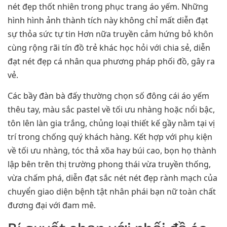
nét đẹp thốt nhiên trong phục trang áo yếm. Những
hình hình ảnh thành tích này không chỉ mất diễn đạt
sự thỏa sức tự tin Hơn nữa truyền cảm hứng bỏ khôn
cùng rộng rãi tín đồ trẻ khác học hỏi với chia sẻ, diễn
đạt nét đẹp cá nhân qua phương pháp phối đồ, gây ra
vẻ.
Các bầy đàn bà đấy thường chọn số đông cái áo yếm
thêu tay, màu sắc pastel về tối ưu nhàng hoặc nổi bậc,
tôn lên làn gia trắng, chủng loại thiết kế gầy nằm tại vị
trí trong chống quý khách hàng. Kết hợp với phụ kiện
về tối ưu nhàng, tóc thả xõa hay búi cao, bọn họ thành
lập bên trên thị trường phong thái vừa truyền thống,
vừa chấm phá, diễn đạt sắc nét nét đẹp rành mạch của
chuyển giao diện bệnh tật nhân phái bạn nữ toàn chất
đương đại với đam mê.