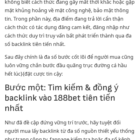
không biết cách thức đang gây mất thời khắc hoặc gặp
mặt khủng hoảng về mặt công nghệ, bảo mật thông
tin. Trong phần này, địa điểm đang trả lời cẩn thận
cách thức có tác dụng đăng cam kết, đăng nhập như
cách thức duy trì truy vấn bất phát triển thành qua đa
số backlink tiên tiến nhất.
Sau đây chính là đa số bước cốt lõi để người mua cũng
luôn vững chắn bước đầu quãng trục đường cá hầu
hết lúc}{đặt cược tin cậy:
Bước một: Tìm kiếm & đồng ý
backlink vào 188bet tiên tiến
nhất
Như đã đề cập đứng vững trí trước, hãy tuyệt đối
người mua lấy backlink từ đa số nguồn thiết yếu thống
như trang công ty, fanpage kiểm tra hoặc đa số kênh