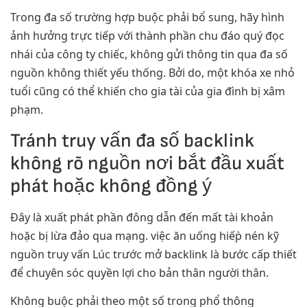
Trong đa số trường hợp buộc phải bổ sung, hãy hình
ảnh hưởng trực tiếp với thành phần chu đáo quý đọc
nhái của công ty chiếc, không gửi thông tin qua đa số
nguồn không thiết yếu thống. Bởi do, một khóa xe nhỏ
tuổi cũng có thể khiến cho gia tài của gia đình bị xâm
phạm.
Tránh truy vấn đa số backlink
không rõ nguồn nơi bắt đầu xuất
phát hoặc không đồng ý
Đây là xuất phát phần đông dẫn đến mất tài khoản
hoặc bị lừa đảo qua mạng. việc ăn uống hiếp̀ nén kỹ
nguồn truy vấn Lúc trước mở backlink là bước cấp thiết
để chuyên sóc quyền lợi cho bản thân người thân.
Không buộc phải theo một số trong phổ thông