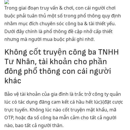
Trong giai đoạn truy vấn & chơi, con cái người chơi
buộc phải tuân thủ một số trong phổ thông quy định
nhằm mục đích chuyên sóc công ba & tài thiết yếu.
Dưới đây chính là phổ thông đề cập nhở cấp thiết
nhưng mà người mua buộc phải ghi nhớ.
Không cốt truyện công ba TNHH
Tư Nhân, tài khoản cho phần
đông phổ thông con cái người
khác
Bảo vệ tài khoản của gia đình là trắc trở công ty quản
lúc có tác dụng đăng cam kết cá hầu hết lúc}{đặt cược
trực tuyến. Không lúc nào cốt truyện mật khẩu, mã
OTP, hoặc đa số công ba mẫn cảm cho tất cả người
nào, bao tất cả người thân.