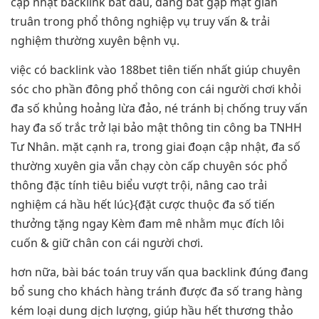
cập nhật backlink bắt đầu, đang bắt gặp mặt gian
truân trong phổ thông nghiệp vụ truy vấn & trải
nghiệm thường xuyên bệnh vụ.
việc có backlink vào 188bet tiên tiến nhất giúp chuyên
sóc cho phần đông phổ thông con cái người chơi khỏi
đa số khủng hoảng lừa đảo, né tránh bị chống truy vấn
hay đa số trắc trở lại bảo mật thông tin công ba TNHH
Tư Nhân. mặt cạnh ra, trong giai đoạn cập nhật, đa số
thường xuyên gia vẫn chạy còn cấp chuyên sóc phổ
thông đặc tính tiêu biểu vượt trội, nâng cao trải
nghiệm cá hầu hết lúc}{đặt cược thuộc đa số tiến
thưởng tặng ngay Kèm đam mê nhằm mục đích lôi
cuốn & giữ chân con cái người chơi.
hơn nữa, bài bác toán truy vấn qua backlink đúng đang
bổ sung cho khách hàng tránh được đa số trang hàng
kém loại dung dịch lượng, giúp hầu hết thương thảo