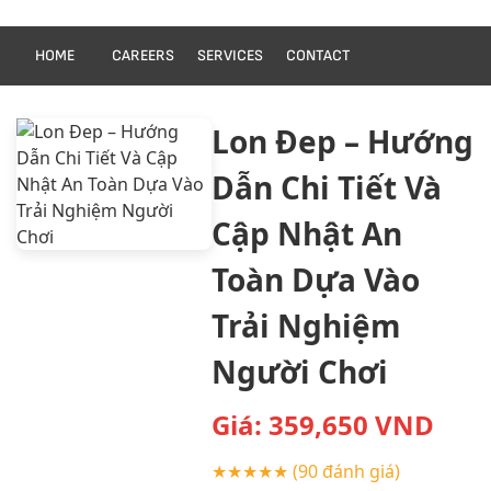
HOME
CAREERS
SERVICES
CONTACT
Lon Đep – Hướng
Dẫn Chi Tiết Và
Cập Nhật An
Toàn Dựa Vào
Trải Nghiệm
Người Chơi
Giá:
359,650
VND
★★★★★
(90 đánh giá)