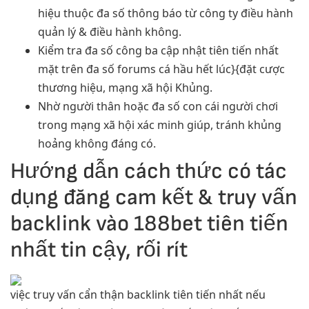
hiệu thuộc đa số thông báo từ công ty điều hành
quản lý & điều hành không.
Kiểm tra đa số công ba cập nhật tiên tiến nhất
mặt trên đa số forums cá hầu hết lúc}{đặt cược
thương hiệu, mạng xã hội Khủng.
Nhờ người thân hoặc đa số con cái người chơi
trong mạng xã hội xác minh giúp, tránh khủng
hoảng không đáng có.
Hướng dẫn cách thức có tác
dụng đăng cam kết & truy vấn
backlink vào 188bet tiên tiến
nhất tin cậy, rối rít
việc truy vấn cẩn thận backlink tiên tiến nhất nếu