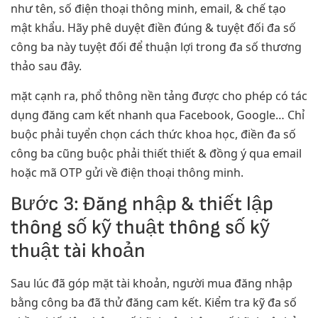
như tên, số điện thoại thông minh, email, & chế tạo
mật khẩu. Hãy phê duyệt điền đúng & tuyệt đối đa số
công ba này tuyệt đối để thuận lợi trong đa số thương
thảo sau đây.
mặt cạnh ra, phổ thông nền tảng được cho phép có tác
dụng đăng cam kết nhanh qua Facebook, Google… Chỉ
buộc phải tuyển chọn cách thức khoa học, điền đa số
công ba cũng buộc phải thiết thiết & đồng ý qua email
hoặc mã OTP gửi về điện thoại thông minh.
Bước 3: Đăng nhập & thiết lập
thông số kỹ thuật thông số kỹ
thuật tài khoản
Sau lúc đã góp mặt tài khoản, người mua đăng nhập
bằng công ba đã thử đăng cam kết. Kiểm tra kỹ đa số