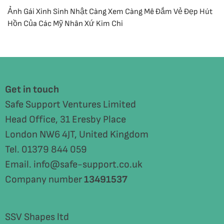
Ảnh Gái Xinh Sinh Nhật Càng Xem Càng Mê Đắm Vẻ Đẹp Hút
Hồn Của Các Mỹ Nhân Xứ Kim Chi
Get in touch
Safe Support Ventures Limited
Head Office, 31 Eresby Place
London NW6 4JT, United Kingdom
Tel. 01379 844 059
Email. info@safe-support.co.uk
Company number
13491537
SSV Shapes ltd