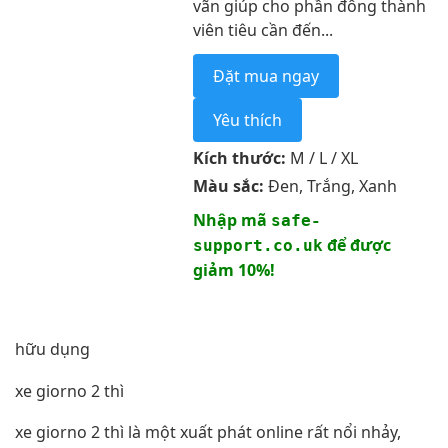
vãn giúp cho phần đông thành
viên tiêu cần đến...
Đặt mua ngay
Yêu thích
Kích thước:
M / L / XL
Màu sắc:
Đen, Trắng, Xanh
Nhập mã
safe-
để được
support.co.uk
giảm 10%!
hữu dụng
xe giorno 2 thì
xe giorno 2 thì là một xuất phát online rất nổi nhảy,