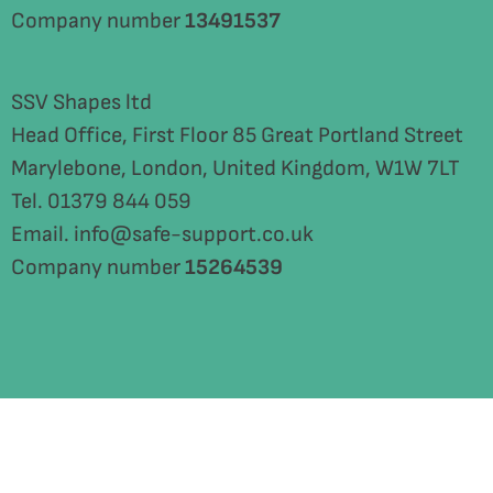
Company number
13491537
SSV Shapes ltd
Head Office, First Floor 85 Great Portland Street
Marylebone, London, United Kingdom, W1W 7LT
Tel. 01379 844 059
Email. info@safe-support.co.uk
Company number
15264539