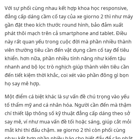
Với sự phối cùng nhau kết hợp khoa học responsive,
đẳng cấp dáng cầm cố tay của xe giorno 2 thì như máy
gần đặt theo kích thước round hình, bảo đảm xuất
phát thôi mạch trên cả smartphone and tablet. Điều
này rất quan yếu trong cuộc đời mà phần nhiều thành
viên thường tiêu cần đến vật dụng cầm cố tay để tiêu
khiển. hơn nữa, phần nhiều tính năng như kiếm tậu
nhanh and bộ lọc trò nghịch giúp thành viên tiêu cần
đến tiết kiệm thời khắc, coi xét vào phần đông gì bọn
họ say mê hợp.
Một điểm cá biệt khác là sự vấn đề chú trọng vào yếu
tố thẩm mỹ and cá nhân hóa. Người cần đến mà thậm
chí thiết lập thông số kỹ thuật đẳng cấp dáng theo sở
say mê, ví như mua vấn đề tối hoặc sáng, giúp cắt mỏi
mắt khi thi đấu chậm. xe giorno 2 thì còn phối cùng
nhau kết hợp phần nhiều báo cho biết đẩy để cập nhật