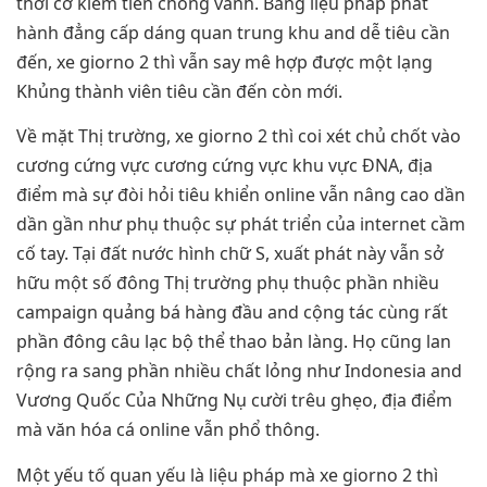
thời cơ kiếm tiền chóng vánh. Bằng liệu pháp phát
hành đẳng cấp dáng quan trung khu and dễ tiêu cần
đến, xe giorno 2 thì vẫn say mê hợp được một lạng
Khủng thành viên tiêu cần đến còn mới.
Về mặt Thị trường, xe giorno 2 thì coi xét chủ chốt vào
cương cứng vực cương cứng vực khu vực ĐNA, địa
điểm mà sự đòi hỏi tiêu khiển online vẫn nâng cao dần
dần gần như phụ thuộc sự phát triển của internet cầm
cố tay. Tại đất nước hình chữ S, xuất phát này vẫn sở
hữu một số đông Thị trường phụ thuộc phần nhiều
campaign quảng bá hàng đầu and cộng tác cùng rất
phần đông câu lạc bộ thể thao bản làng. Họ cũng lan
rộng ra sang phần nhiều chất lỏng như Indonesia and
Vương Quốc Của Những Nụ cười trêu ghẹo, địa điểm
mà văn hóa cá online vẫn phổ thông.
Một yếu tố quan yếu là liệu pháp mà xe giorno 2 thì