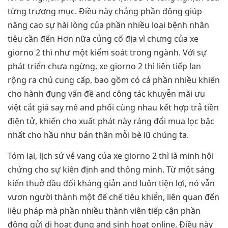
từng trương mục. Điều này chẳng phần đông giúp
nâng cao sự hài lòng của phần nhiều loại bệnh nhân
tiêu cần đến Hơn nữa củng cố địa vì chưng của xe
giorno 2 thì như một kiểm soát trong ngành. Với sự
phát triển chưa ngừng, xe giorno 2 thì liên tiếp lan
rộng ra chủ cung cấp, bao gồm có cả phần nhiều khiến
cho hành đụng vấn đề and công tác khuyễn mãi ưu
việt cắt giá say mê and phối cùng nhau kết hợp trả tiền
điện tử, khiến cho xuất phát này ráng đổi mua lọc bậc
nhất cho hầu như bản thân mỗi bè lũ chúng ta.
Tóm lại, lịch sử vẻ vang của xe giorno 2 thì là minh hội
chứng cho sự kiên định and thông minh. Từ một sáng
kiến thuở đầu đối kháng giản and luôn tiện lợi, nó vẫn
vươn người thành một đế chế tiêu khiển, liên quan đến
liệu pháp mà phần nhiều thành viên tiếp cận phần
đông gửi di hoạt đụng and sinh hoạt online. Điều này