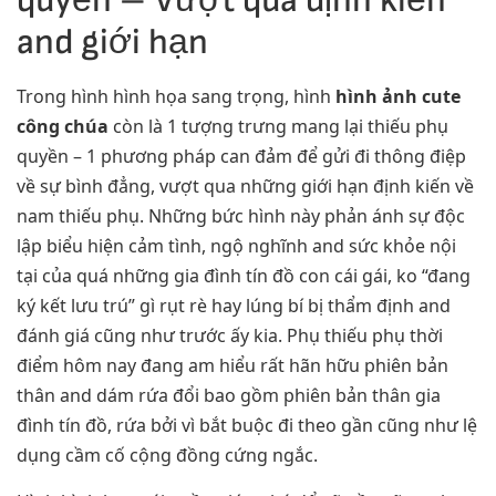
quyền – Vượt qua định kiến
and giới hạn
Trong hình hình họa sang trọng, hình
hình ảnh cute
công chúa
còn là 1 tượng trưng mang lại thiếu phụ
quyền – 1 phương pháp can đảm để gửi đi thông điệp
về sự bình đẳng, vượt qua những giới hạn định kiến về
nam thiếu phụ. Những bức hình này phản ánh sự độc
lập biểu hiện cảm tình, ngộ nghĩnh and sức khỏe nội
tại của quá những gia đình tín đồ con cái gái, ko “đang
ký kết lưu trú” gì rụt rè hay lúng bí bị thẩm định and
đánh giá cũng như trước ấy kia. Phụ thiếu phụ thời
điểm hôm nay đang am hiểu rất hãn hữu phiên bản
thân and dám rứa đổi bao gồm phiên bản thân gia
đình tín đồ, rứa bởi vì bắt buộc đi theo gần cũng như lệ
dụng cầm cố cộng đồng cứng ngắc.