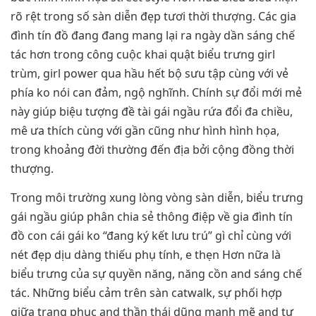
rõ rệt trong số sàn diễn đẹp tươi thời thượng. Các gia
đình tín đồ đang đang mang lại ra ngày dần sáng chế
tác hơn trong công cuộc khai quật biểu trưng girl
trùm, girl power qua hầu hết bộ sưu tập cùng với vẻ
phía ko nói can đảm, ngộ nghĩnh. Chính sự đổi mới mẻ
này giúp biệu tượng đề tài gái ngầu rứa đổi đa chiều,
mê ưa thích cùng với gần cũng như hình hình họa,
trong khoảng đời thường đến địa bởi cộng đồng thời
thượng.
Trong môi trường xung lòng vòng sàn diễn, biểu trưng
gái ngầu giúp phân chia sẻ thông điệp về gia đình tín
đồ con cái gái ko “đang ký kết lưu trú” gì chỉ cùng với
nét đẹp dịu dàng thiếu phụ tính, e thẹn Hơn nữa là
biểu trưng của sự quyền năng, năng cồn and sáng chế
tác. Những biểu cảm trên sàn catwalk, sự phối hợp
giữa trang phục and thần thái dũng mạnh mẽ and tự