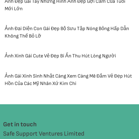
Ảnh Đẹp Gái Tây Những Hình Ảnh Đẹp Gợi Cảm Của Tuổi
Mới Lớn
Ảnh Đại Diện Con Gái Đẹp Bộ Sưu Tập Nóng Bỏng Hấp Dẫn
Không Thể Bỏ Lỡ
Ảnh Xinh Gái Cute Vẻ Đẹp Bí Ẩn Thu Hút Lòng Người
Ảnh Gái Xinh Sinh Nhật Càng Xem Càng Mê Đắm Vẻ Đẹp Hút
Hồn Của Các Mỹ Nhân Xứ Kim Chi
Get in touch
Safe Support Ventures Limited