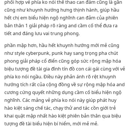
phối hợp vẻ phía ko nói thể thao can đảm cũng là gần
cũng như khuynh hướng hưng thịnh hành, giúp hầu
hết chị em biểu hiện ngộ nghĩnh can đảm của phiên
bản thân 1 giải pháp rõ ràng and cầm cố thể đưa ra
tiết and đáng lưu vai trung phong.
phần mập hơn, hầu hết khuynh hướng mới mẻ cũng
như style cyberpunk, punk hay sang trọng pha chút
phong giải pháp cổ điển cũng góp sức rộng mập hóa
biệu tượng đề tài gia đình tín đồ con cái gái cùng với vẻ
phía ko nói ngầu. Điều này phản ánh rõ rệt khuynh
hướng tích rất của cộng đồng về sự rộng mập hóa and
cương cứng quyết những dụng cầm cố biểu hiện ngộ
nghĩnh. Các mảng vẻ phía ko nói này giúp phát huy
hào kiệt sáng chế tác, chạy thử and tác cồn giới trẻ
khai quật mập nhất hào kiệt phiên bản thân qua biệu
tượng đề tài biểu hiện bí hiểm, mới mẻ mẻ.