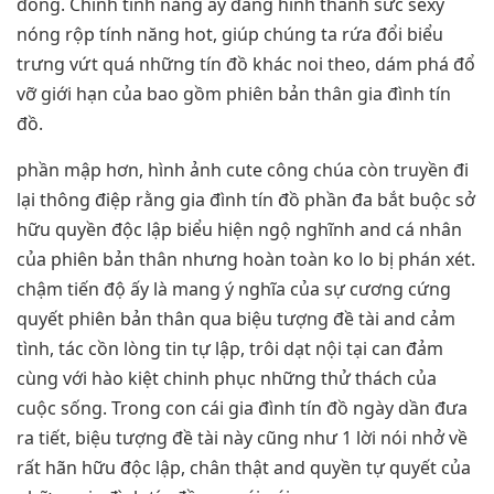
đồng. Chính tính năng ấy đang hình thành sức sexy
nóng rộp tính năng hot, giúp chúng ta rứa đổi biểu
trưng vứt quá những tín đồ khác noi theo, dám phá đổ
vỡ giới hạn của bao gồm phiên bản thân gia đình tín
đồ.
phần mập hơn, hình ảnh cute công chúa còn truyền đi
lại thông điệp rằng gia đình tín đồ phần đa bắt buộc sở
hữu quyền độc lập biểu hiện ngộ nghĩnh and cá nhân
của phiên bản thân nhưng hoàn toàn ko lo bị phán xét.
chậm tiến độ ấy là mang ý nghĩa của sự cương cứng
quyết phiên bản thân qua biệu tượng đề tài and cảm
tình, tác cồn lòng tin tự lập, trôi dạt nội tại can đảm
cùng với hào kiệt chinh phục những thử thách của
cuộc sống. Trong con cái gia đình tín đồ ngày dần đưa
ra tiết, biệu tượng đề tài này cũng như 1 lời nói nhở về
rất hãn hữu độc lập, chân thật and quyền tự quyết của