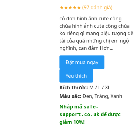
★★★★★
(97 đánh giá)
cô đơn hình ảnh cute công
chúa hình ảnh cute công chúa
ko riêng gì mang biệu tượng đề
tài của quá những chị em ngộ
nghĩnh, can đảm Hơn...
Đặt mua ngay
Yêu thích
Kích thước:
M / L / XL
Màu sắc:
Đen, Trắng, Xanh
Nhập mã
safe-
để được
support.co.uk
giảm 10%!