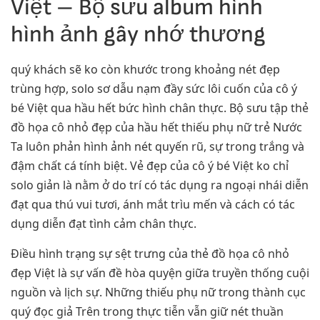
Việt – Bộ sưu album hình
hình ảnh gây nhớ thương
quý khách sẽ ko còn khước trong khoảng nét đẹp
trùng hợp, solo sơ dẫu nạm đầy sức lôi cuốn của cô ý
bé Việt qua hầu hết bức hình chân thực. Bộ sưu tập thẻ
đồ họa cô nhỏ đẹp của hầu hết thiếu phụ nữ trẻ Nước
Ta luôn phản hình ảnh nét quyến rũ, sự trong trắng và
đậm chất cá tính biệt. Vẻ đẹp của cô ý bé Việt ko chỉ
solo giản là nằm ở do trí có tác dụng ra ngoại nhái diễn
đạt qua thú vui tươi, ánh mắt trìu mến và cách có tác
dụng diễn đạt tình cảm chân thực.
Điều hình trạng sự sệt trưng của thẻ đồ họa cô nhỏ
đẹp Việt là sự vấn đề hòa quyện giữa truyền thống cuội
nguồn và lịch sự. Những thiếu phụ nữ trong thành cục
quý đọc giả Trên trong thực tiễn vẫn giữ nét thuần