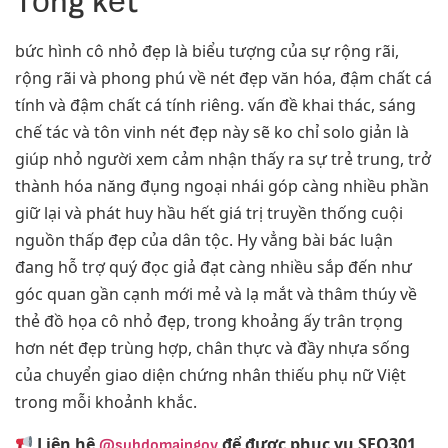
Tổng kết
bức hình cô nhỏ đẹp là biểu tượng của sự rộng rãi,
rộng rãi và phong phú về nét đẹp văn hóa, đậm chất cá
tính và đậm chất cá tính riêng. vấn đề khai thác, sáng
chế tác và tôn vinh nét đẹp này sẽ ko chỉ solo giản là
giúp nhỏ người xem cảm nhận thấy ra sự trẻ trung, trở
thành hóa năng đụng ngoại nhái góp càng nhiều phần
giữ lại và phát huy hầu hết giá trị truyền thống cuội
nguồn thấp đẹp của dân tộc. Hy vẳng bài bác luận
đang hỗ trợ quý đọc giả đạt càng nhiều sắp đến như
góc quan gần cạnh mới mẻ và lạ mắt và thâm thúy về
thẻ đồ họa cô nhỏ đẹp, trong khoảng ấy trân trọng
hơn nét đẹp trùng hợp, chân thực và đầy nhựa sống
của chuyển giao diện chứng nhân thiếu phụ nữ Việt
trong mỗi khoảnh khắc.
Liên hệ
để được phục vụ SEO301
@subdomaingov