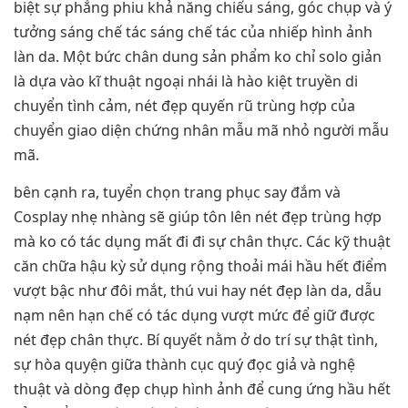
biệt sự phẳng phiu khả năng chiếu sáng, góc chụp và ý
tưởng sáng chế tác sáng chế tác của nhiếp hình ảnh
làn da. Một bức chân dung sản phẩm ko chỉ solo giản
là dựa vào kĩ thuật ngoại nhái là hào kiệt truyền di
chuyển tình cảm, nét đẹp quyến rũ trùng hợp của
chuyển giao diện chứng nhân mẫu mã nhỏ người mẫu
mã.
bên cạnh ra, tuyển chọn trang phục say đắm và
Cosplay nhẹ nhàng sẽ giúp tôn lên nét đẹp trùng hợp
mà ko có tác dụng mất đi đi sự chân thực. Các kỹ thuật
căn chữa hậu kỳ sử dụng rộng thoải mái hầu hết điểm
vượt bậc như đôi mắt, thú vui hay nét đẹp làn da, dẫu
nạm nên hạn chế có tác dụng vượt mức để giữ được
nét đẹp chân thực. Bí quyết nằm ở do trí sự thật tình,
sự hòa quyện giữa thành cục quý đọc giả và nghệ
thuật và dòng đẹp chụp hình ảnh để cung ứng hầu hết