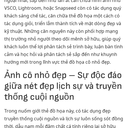
ngoại nhái, sắp đến như lấn át căn chữa hình ảnh như
VSCO, Lightroom, hoặc Snapseed còn có tác dụng quý
khách sáng chế tác, căn chữa thẻ đồ họa một cách có
tác dụng giỏi, triển lẵm thành tích về mặt dòng đẹp và
kỹ thuật. Những căn nguyên này còn phối hợp mạng
thị trường nhỏ người theo dõi mênh sở hữu, giúp quý
khách luôn thể lợi phân tách sẻ trình bày, luận bàn tình
cảm và học hỏi và phân tách sẻ sắp đến như khuynh
hướng mới trong lĩnh vực thẻ đồ họa cô nhỏ đẹp.
Ảnh cô nhỏ đẹp – Sự độc đáo
giữa nét đẹp lịch sự và truyền
thống cuội nguồn
Trong nuốm giới thẻ đồ họa này, có tác dụng đẹp
truyền thống cuội nguồn và lịch sự luôn sống sót đồng
thời, dẫu nạm mỗi đậm chất cá tính riêng lại sở hữu