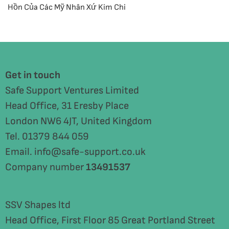
Hồn Của Các Mỹ Nhân Xứ Kim Chi
Get in touch
Safe Support Ventures Limited
Head Office, 31 Eresby Place
London NW6 4JT, United Kingdom
Tel. 01379 844 059
Email. info@safe-support.co.uk
Company number
13491537
SSV Shapes ltd
Head Office, First Floor 85 Great Portland Street