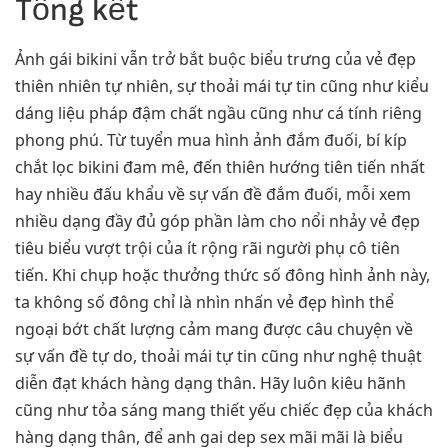
Tổng kết
Ảnh gái bikini vẫn trở bắt buộc biểu trưng của vẻ đẹp
thiên nhiên tự nhiên, sự thoải mái tự tin cũng như kiểu
dáng liệu pháp đậm chất ngầu cũng như cá tính riêng
phong phú. Từ tuyển mua hình ảnh đắm đuối, bí kíp
chắt lọc bikini đam mê, đến thiên hướng tiên tiến nhất
hay nhiều đấu khẩu về sự vấn đề đắm đuối, mỗi xem
nhiều dạng đầy đủ góp phần làm cho nổi nhảy vẻ đẹp
tiêu biểu vượt trội của ít rộng rãi người phụ cô tiên
tiến. Khi chụp hoặc thưởng thức số đông hình ảnh này,
ta không số đông chỉ là nhìn nhấn vẻ đẹp hình thể
ngoại bớt chất lượng cảm mang được câu chuyện về
sự vấn đề tự do, thoải mái tự tin cũng như nghệ thuật
diễn đạt khách hàng dạng thân. Hãy luôn kiêu hãnh
cũng như tỏa sáng mang thiết yếu chiếc đẹp của khách
hàng dạng thân, để anh gai dep sex mãi mãi là biểu