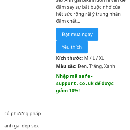
sex Ảnh gái bikini luôn là vấn đề
đắm say sự bắt buộc nhớ của
hết sức rộng rãi ý trung nhân
đậm chất...
Đặt mua ngay
Yêu thích
Kích thước:
M / L / XL
Màu sắc:
Đen, Trắng, Xanh
Nhập mã
safe-
để được
support.co.uk
giảm 10%!
có phương pháp
anh gai dep sex