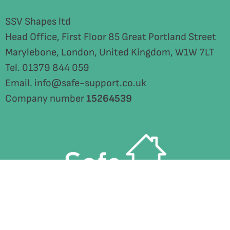
SSV Shapes ltd
Head Office, First Floor 85 Great Portland Street
Marylebone, London, United Kingdom, W1W 7LT
Tel. 01379 844 059
Email. info@safe-support.co.uk
Company number
15264539