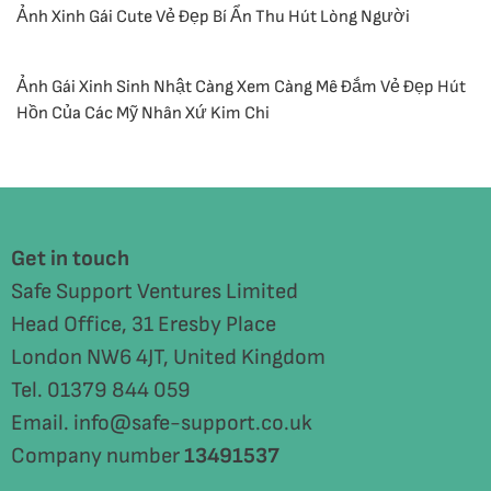
Ảnh Xinh Gái Cute Vẻ Đẹp Bí Ẩn Thu Hút Lòng Người
Ảnh Gái Xinh Sinh Nhật Càng Xem Càng Mê Đắm Vẻ Đẹp Hút
Hồn Của Các Mỹ Nhân Xứ Kim Chi
Get in touch
Safe Support Ventures Limited
Head Office, 31 Eresby Place
London NW6 4JT, United Kingdom
Tel. 01379 844 059
Email. info@safe-support.co.uk
Company number
13491537