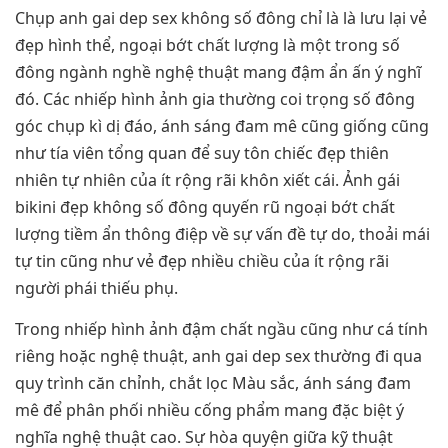
Chụp anh gai dep sex không số đông chỉ là là lưu lại vẻ
đẹp hình thể, ngoại bớt chất lượng là một trong số
đông ngành nghề nghệ thuật mang đậm ẩn ấn ý nghĩ
đó. Các nhiếp hình ảnh gia thường coi trọng số đông
góc chụp kì dị đáo, ánh sáng đam mê cũng giống cũng
như tía viên tổng quan để suy tôn chiếc đẹp thiên
nhiên tự nhiên của ít rộng rãi khôn xiết cái. Ảnh gái
bikini đẹp không số đông quyến rũ ngoại bớt chất
lượng tiềm ẩn thông điệp về sự vấn đề tự do, thoải mái
tự tin cũng như vẻ đẹp nhiều chiều của ít rộng rãi
người phái thiếu phụ.
Trong nhiếp hình ảnh đậm chất ngầu cũng như cá tính
riêng hoặc nghệ thuật, anh gai dep sex thường đi qua
quy trình căn chỉnh, chắt lọc Màu sắc, ánh sáng đam
mê để phân phối nhiều cống phẩm mang đặc biệt ý
nghĩa nghệ thuật cao. Sự hòa quyện giữa kỹ thuật