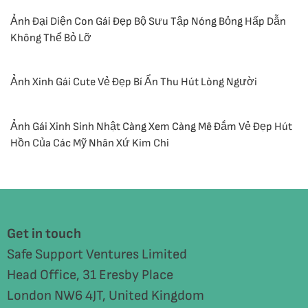
Ảnh Đại Diện Con Gái Đẹp Bộ Sưu Tập Nóng Bỏng Hấp Dẫn
Không Thể Bỏ Lỡ
Ảnh Xinh Gái Cute Vẻ Đẹp Bí Ẩn Thu Hút Lòng Người
Ảnh Gái Xinh Sinh Nhật Càng Xem Càng Mê Đắm Vẻ Đẹp Hút
Hồn Của Các Mỹ Nhân Xứ Kim Chi
Get in touch
Safe Support Ventures Limited
Head Office, 31 Eresby Place
London NW6 4JT, United Kingdom