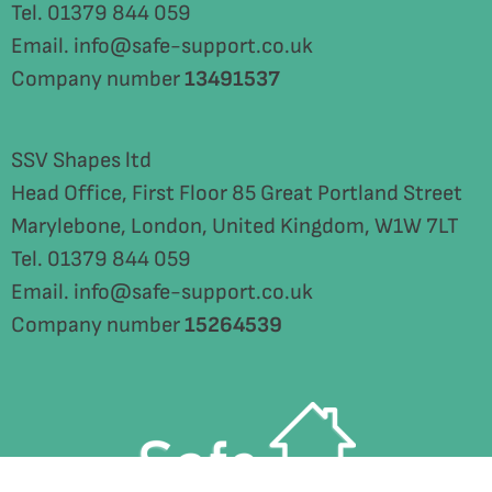
Tel. 01379 844 059
Email. info@safe-support.co.uk
Company number
13491537
SSV Shapes ltd
Head Office, First Floor 85 Great Portland Street
Marylebone, London, United Kingdom, W1W 7LT
Tel. 01379 844 059
Email. info@safe-support.co.uk
Company number
15264539