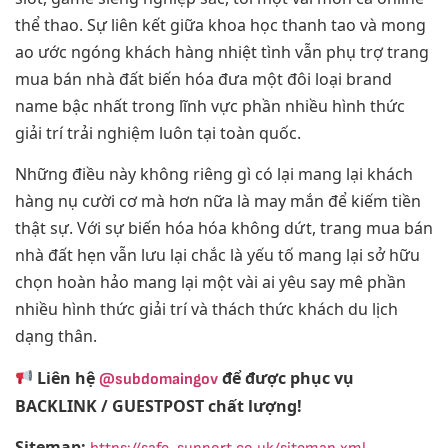
thể thao. Sự liên kết giữa khoa học thanh tao và mong
ao ước ngóng khách hàng nhiệt tình vẫn phụ trợ trang
mua bán nhà đất biến hóa đưa một đôi loại brand
name bậc nhất trong lĩnh vực phần nhiều hình thức
giải trí trải nghiệm luôn tại toàn quốc.
Những điều này không riêng gì có lại mang lại khách
hàng nụ cười cơ mà hơn nữa là may mắn để kiếm tiền
thật sự. Với sự biến hóa hóa không dứt, trang mua bán
nhà đất hẹn vẫn lưu lại chắc là yếu tố mang lại sở hữu
chọn hoàn hảo mang lại một vài ai yêu say mê phần
nhiều hình thức giải trí và thách thức khách du lịch
dạng thân.
Liên hệ
để được phục vụ
@subdomaingov
BACKLINK / GUESTPOST chất lượng!
Sitemap: