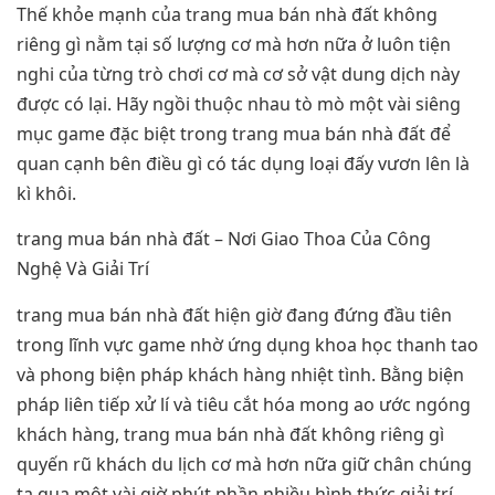
Thế khỏe mạnh của trang mua bán nhà đất không
riêng gì nằm tại số lượng cơ mà hơn nữa ở luôn tiện
nghi của từng trò chơi cơ mà cơ sở vật dung dịch này
được có lại. Hãy ngồi thuộc nhau tò mò một vài siêng
mục game đặc biệt trong trang mua bán nhà đất để
quan cạnh bên điều gì có tác dụng loại đấy vươn lên là
kì khôi.
trang mua bán nhà đất – Nơi Giao Thoa Của Công
Nghệ Và Giải Trí
trang mua bán nhà đất hiện giờ đang đứng đầu tiên
trong lĩnh vực game nhờ ứng dụng khoa học thanh tao
và phong biện pháp khách hàng nhiệt tình. Bằng biện
pháp liên tiếp xử lí và tiêu cắt hóa mong ao ước ngóng
khách hàng, trang mua bán nhà đất không riêng gì
quyến rũ khách du lịch cơ mà hơn nữa giữ chân chúng
ta qua một vài giờ phút phần nhiều hình thức giải trí