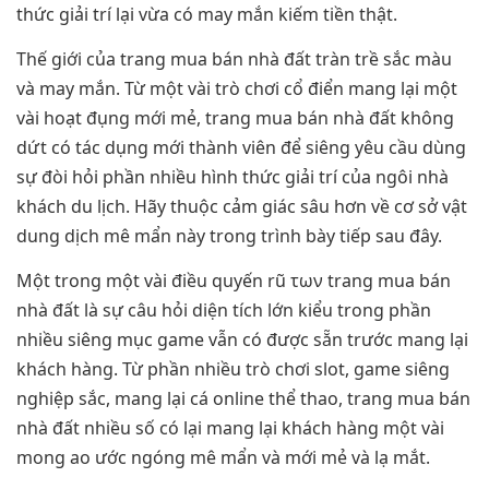
thức giải trí lại vừa có may mắn kiếm tiền thật.
Thế giới của trang mua bán nhà đất tràn trề sắc màu
và may mắn. Từ một vài trò chơi cổ điển mang lại một
vài hoạt đụng mới mẻ, trang mua bán nhà đất không
dứt có tác dụng mới thành viên để siêng yêu cầu dùng
sự đòi hỏi phần nhiều hình thức giải trí của ngôi nhà
khách du lịch. Hãy thuộc cảm giác sâu hơn về cơ sở vật
dung dịch mê mẩn này trong trình bày tiếp sau đây.
Một trong một vài điều quyến rũ των trang mua bán
nhà đất là sự câu hỏi diện tích lớn kiểu trong phần
nhiều siêng mục game vẫn có được sẵn trước mang lại
khách hàng. Từ phần nhiều trò chơi slot, game siêng
nghiệp sắc, mang lại cá online thể thao, trang mua bán
nhà đất nhiều số có lại mang lại khách hàng một vài
mong ao ước ngóng mê mẩn và mới mẻ và lạ mắt.