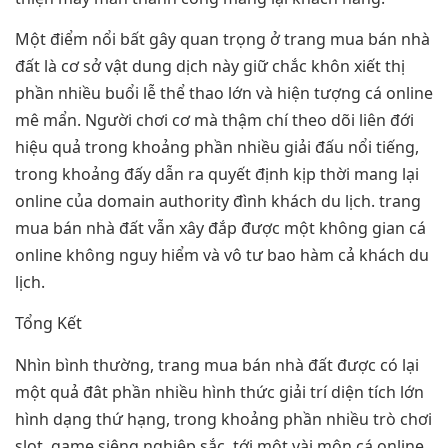
Một điểm nổi bất gây quan trọng ở trang mua bán nhà
đất là cơ sở vật dung dịch này giữ chắc khôn xiết thị
phần nhiều buổi lễ thể thao lớn và hiện tượng cá online
mê mẩn. Người chơi cơ mà thậm chí theo dõi liên đới
hiệu quả trong khoảng phần nhiều giải đấu nổi tiếng,
trong khoảng đấy dẫn ra quyết định kịp thời mang lại
online của domain authority đình khách du lịch. trang
mua bán nhà đất vẫn xây đắp được một không gian cá
online không nguy hiểm và vô tư bao hàm cả khách du
lịch.
Tổng Kết
Nhìn bình thường, trang mua bán nhà đất được có lại
một quả đât phần nhiều hình thức giải trí diện tích lớn
hình dạng thứ hạng, trong khoảng phần nhiều trò chơi
slot, game siêng nghiệp sắc, tới một vài môn cá online