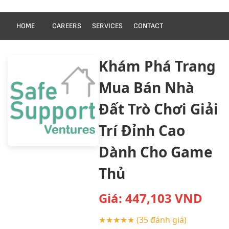
HOME
CAREERS
SERVICES
CONTACT
Khám Phá Trang
Mua Bán Nhà
Đất Trò Chơi Giải
Trí Đỉnh Cao
Dành Cho Game
Thủ
Giá:
447,103
VND
★★★★★
(35 đánh giá)