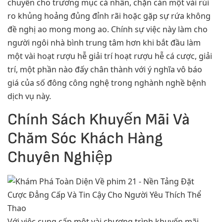
chuyển cho trương mục cá nhân, chặn cản một vài rủi
ro khủng hoảng đủng đỉnh rãi hoặc gặp sự rứa không
đề nghị ao mong mong ao. Chính sự việc này làm cho
người ngôi nhà bình trung tâm hơn khi bắt đầu làm
một vài hoạt rượu hễ giải trí hoạt rượu hễ cá cược, giải
trí, một phần nào đấy chân thành với ý nghĩa vô báo
giá của số đông công nghệ trong nghành nghề bệnh
dịch vụ này.
Chính Sách Khuyến Mãi Và
Chăm Sóc Khách Hàng
Chuyên Nghiệp
Với việc cung cấp một vài chương trình khuyến mãi