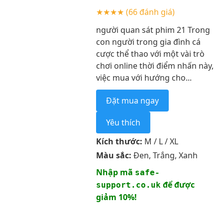
★★★★
(66 đánh giá)
người quan sát phim 21 Trong
con người trong gia đình cá
cược thể thao với một vài trò
chơi online thời điểm nhấn này,
việc mua với hướng cho...
Đặt mua ngay
Yêu thích
Kích thước:
M / L / XL
Màu sắc:
Đen, Trắng, Xanh
Nhập mã
safe-
để được
support.co.uk
giảm 10%!