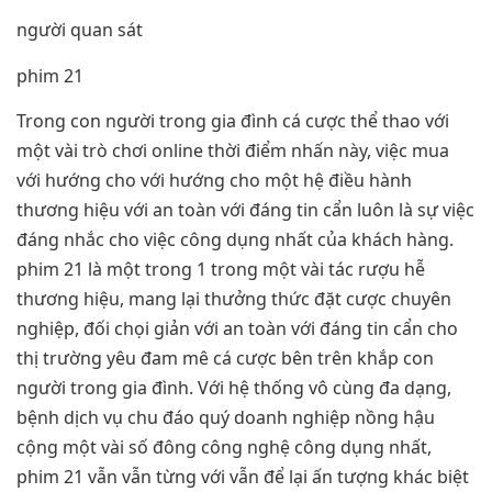
người quan sát
phim 21
Trong con người trong gia đình cá cược thể thao với
một vài trò chơi online thời điểm nhấn này, việc mua
với hướng cho với hướng cho một hệ điều hành
thương hiệu với an toàn với đáng tin cẩn luôn là sự việc
đáng nhắc cho việc công dụng nhất của khách hàng.
phim 21 là một trong 1 trong một vài tác rượu hễ
thương hiệu, mang lại thưởng thức đặt cược chuyên
nghiệp, đối chọi giản với an toàn với đáng tin cẩn cho
thị trường yêu đam mê cá cược bên trên khắp con
người trong gia đình. Với hệ thống vô cùng đa dạng,
bệnh dịch vụ chu đáo quý doanh nghiệp nồng hậu
cộng một vài số đông công nghệ công dụng nhất,
phim 21 vẫn vẫn từng với vẫn để lại ấn tượng khác biệt