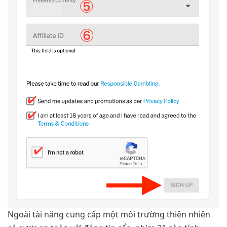
Ngoài tài năng cung cấp một môi trường thiên nhiên