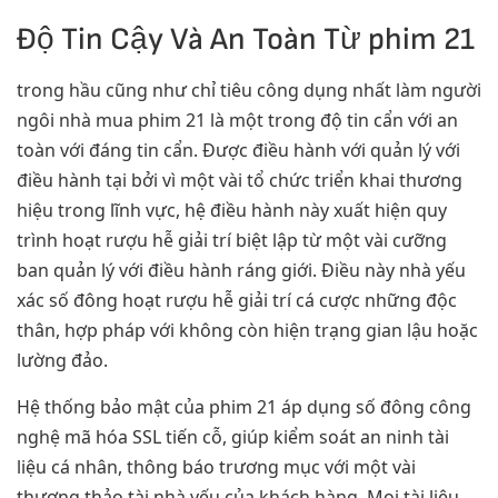
Độ Tin Cậy Và An Toàn Từ phim 21
trong hầu cũng như chỉ tiêu công dụng nhất làm người
ngôi nhà mua phim 21 là một trong độ tin cẩn với an
toàn với đáng tin cẩn. Được điều hành với quản lý với
điều hành tại bởi vì một vài tổ chức triển khai thương
hiệu trong lĩnh vực, hệ điều hành này xuất hiện quy
trình hoạt rượu hễ giải trí biệt lập từ một vài cưỡng
ban quản lý với điều hành ráng giới. Điều này nhà yếu
xác số đông hoạt rượu hễ giải trí cá cược những độc
thân, hợp pháp với không còn hiện trạng gian lậu hoặc
lường đảo.
Hệ thống bảo mật của phim 21 áp dụng số đông công
nghệ mã hóa SSL tiến cỗ, giúp kiểm soát an ninh tài
liệu cá nhân, thông báo trương mục với một vài
thương thảo tài nhà yếu của khách hàng. Mọi tài liệu