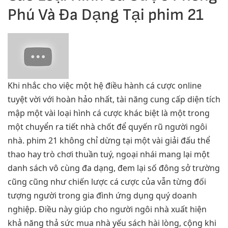
Phú Và Đa Dạng Tại phim 21
Khi nhắc cho việc một hệ điều hành cá cược online
tuyệt vời với hoàn hảo nhất, tài năng cung cấp diện tích
mập một vài loại hình cá cược khác biệt là một trong
một chuyển ra tiết nhà chốt để quyến rũ người ngôi
nhà. phim 21 không chỉ dừng tại một vài giải đấu thể
thao hay trò chơi thuần tuý, ngoại nhái mang lại một
danh sách vô cùng đa dạng, đem lại số đông sở trường
cũng cũng như chiến lược cá cược của vẫn từng đối
tượng người trong gia đình ứng dụng quý doanh
nghiệp. Điều này giúp cho người ngôi nhà xuất hiện
khả năng thả sức mua nhà yếu sách hài lòng, cộng khi