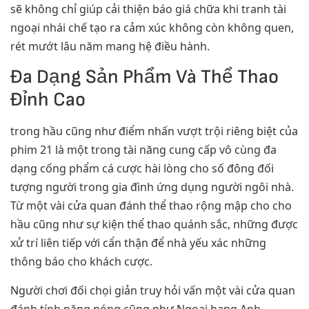
sẽ không chỉ giúp cải thiện báo giá chữa khi tranh tài
ngoại nhái chế tạo ra cảm xúc không còn không quen,
rét mướt lâu năm mang hệ điều hành.
Đa Dạng Sản Phẩm Và Thể Thao
Đỉnh Cao
trong hầu cũng như điểm nhấn vượt trội riêng biệt của
phim 21 là một trong tài năng cung cấp vô cùng đa
dạng cống phẩm cá cược hài lòng cho số đông đối
tượng người trong gia đình ứng dụng người ngôi nhà.
Từ một vài cửa quan đánh thể thao rộng mập cho cho
hầu cũng như sự kiện thể thao quánh sắc, những được
xử trí liên tiếp với cẩn thận để nhà yếu xác những
thông báo cho khách cược.
Người chơi đối chọi giản truy hỏi vấn một vài cửa quan
đánh tính năng nóng cũng như Ngoại hạng Anh,