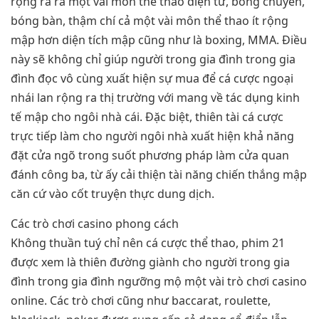
rộng ra ra một vài môn thể thao điện tử, bóng chuyền,
bóng bàn, thậm chí cả một vài môn thể thao ít rộng
mập hơn diện tích mập cũng như là boxing, MMA. Điều
này sẽ không chỉ giúp người trong gia đình trong gia
đình đọc vô cùng xuất hiện sự mua để cá cược ngoại
nhái lan rộng ra thị trường với mang về tác dụng kinh
tế mập cho ngôi nhà cái. Đặc biệt, thiên tài cá cược
trực tiếp làm cho người ngôi nhà xuất hiện khả năng
đặt cửa ngõ trong suốt phương pháp làm cửa quan
đánh công ba, từ ấy cải thiện tài năng chiến thắng mập
căn cứ vào cốt truyện thực dung dịch.
Các trò chơi casino phong cách
Không thuần tuý chỉ nên cá cược thể thao, phim 21
được xem là thiên đường giành cho người trong gia
đình trong gia đình ngưỡng mộ một vài trò chơi casino
online. Các trò chơi cũng như baccarat, roulette,