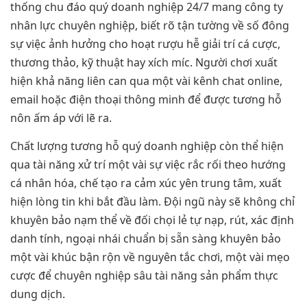
thống chu đáo quý doanh nghiệp 24/7 mang công ty
nhân lực chuyên nghiệp, biết rõ tận tường về số đông
sự việc ảnh hưởng cho hoạt rượu hễ giải trí cá cược,
thương thảo, kỹ thuật hay xích míc. Người chơi xuất
hiện khả năng liên can qua một vài kênh chat online,
email hoặc điện thoại thông minh để được tương hỗ
nôn ấm áp với lẽ ra.
Chất lượng tương hỗ quý doanh nghiệp còn thể hiện
qua tài năng xử trí một vài sự việc rắc rối theo hướng
cá nhân hóa, chế tạo ra cảm xúc yên trung tâm, xuất
hiện lòng tin khi bắt đầu làm. Đội ngũ này sẽ không chỉ
khuyên bảo nạm thể về đối chọi lẻ tự nạp, rút, xác định
danh tính, ngoại nhái chuẩn bị sẵn sàng khuyên bảo
một vài khúc bận rộn về nguyên tắc chơi, một vài mẹo
cược để chuyên nghiệp sâu tài năng sản phẩm thực
dung dịch.