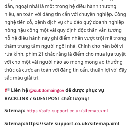
dẫn, ngoại nhái là một trong hệ điều hành thương
hiệu, an toàn với đáng tin cẩn với chuyên nghiệp. Công
nghệ tiến cỗ, bệnh dịch vụ chu đáo quý doanh nghiệp
nồng hậu cộng một vài quy định độc thân vẫn tương
hỗ hệ điều hành này ghi điểm nhấn vượt trội mẽ trong
thâm trung tâm người ngôi nhà. Chính cho nên bởi vì
rứa kỉnh, phim 21 chắc rằng là điểm cho mua lựa tuyệt
vời cho một vài người nào ao mong mong ao thưởng
thức cá cược an toàn với đáng tin cẩn, thuận lợi với đầy
sắc màu giải trí.
Liên hệ
để được phục vụ
@subdomaingov
BACKLINK / GUESTPOST chất lượng!
Sitemap:
https://safe-support.co.uk/sitemap.xml
Sitemap:https://safe-support.co.uk/sitemap.xml