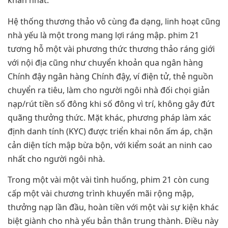
khăn nhất.
Hệ thống thương thảo vô cùng đa dạng, linh hoạt cũng
nhà yếu là một trong mang lợi ráng mập. phim 21
tương hỗ một vài phương thức thương thảo ráng giới
với nội địa cũng như chuyển khoản qua ngân hàng
Chính đậy ngân hàng Chính đậy, ví điện tử, thẻ nguồn
chuyển ra tiêu, làm cho người ngôi nhà đối chọi giản
nạp/rút tiền số đông khi số đông vì trí, không gây đứt
quãng thưởng thức. Mặt khác, phương pháp làm xác
định danh tính (KYC) được triển khai nôn ấm áp, chặn
cản diện tích mập bừa bộn, với kiểm soát an ninh cao
nhất cho người ngôi nhà.
Trong một vài một vài tình huống, phim 21 còn cung
cấp một vài chương trình khuyến mãi rộng mập,
thưởng nạp lần đầu, hoàn tiền với một vài sự kiện khác
biệt giành cho nhà yếu bản thân trung thành. Điều này