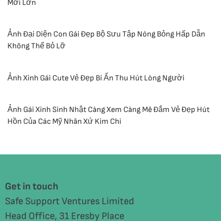
Mới Lớn
Ảnh Đại Diện Con Gái Đẹp Bộ Sưu Tập Nóng Bỏng Hấp Dẫn
Không Thể Bỏ Lỡ
Ảnh Xinh Gái Cute Vẻ Đẹp Bí Ẩn Thu Hút Lòng Người
Ảnh Gái Xinh Sinh Nhật Càng Xem Càng Mê Đắm Vẻ Đẹp Hút
Hồn Của Các Mỹ Nhân Xứ Kim Chi
Get in touch
Safe Support Ventures Limited
Head Office, 31 Eresby Place