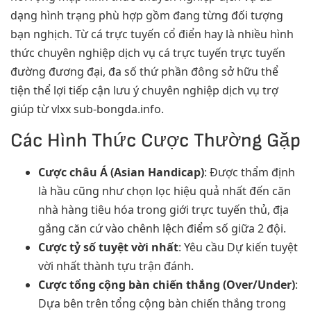
dạng hình trạng phù hợp gồm đang từng đối tượng
bạn nghịch. Từ cá trực tuyến cổ điển hay là nhiều hình
thức chuyên nghiệp dịch vụ cá trực tuyến trực tuyến
đường đương đại, đa số thứ phần đông sở hữu thể
tiện thể lợi tiếp cận lưu ý chuyên nghiệp dịch vụ trợ
giúp từ vlxx sub-bongda.info.
Các Hình Thức Cược Thường Gặp
Cược châu Á (Asian Handicap)
: Được thẩm định
là hầu cũng như chọn lọc hiệu quả nhất đến căn
nhà hàng tiêu hóa trong giới trực tuyến thủ, địa
gắng căn cứ vào chênh lệch điểm số giữa 2 đội.
Cược tỷ số tuyệt vời nhất
: Yêu cầu Dự kiến tuyệt
vời nhất thành tựu trận đánh.
Cược tổng cộng bàn chiến thắng (Over/Under)
:
Dựa bên trên tổng cộng bàn chiến thắng trong