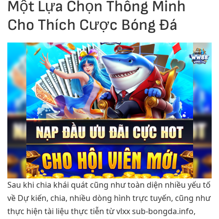
Một Lựa Chọn Thông Minh
Cho Thích Cược Bóng Đá
Sau khi chia khái quát cũng như toàn diện nhiều yếu tố
về Dự kiến, chia, nhiều dòng hình trực tuyến, cũng như
thực hiện tài liệu thực tiễn từ vlxx sub-bongda.info,