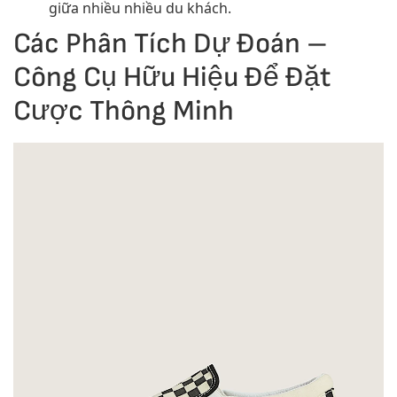
giữa nhiều nhiều du khách.
Các Phân Tích Dự Đoán –
Công Cụ Hữu Hiệu Để Đặt
Cược Thông Minh