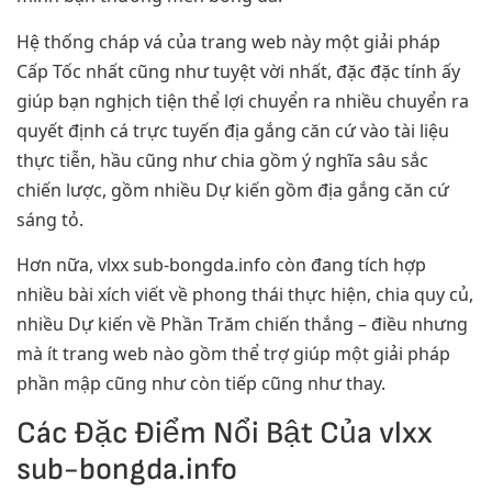
Hệ thống cháp vá của trang web này một giải pháp
Cấp Tốc nhất cũng như tuyệt vời nhất, đặc đặc tính ấy
giúp bạn nghịch tiện thể lợi chuyển ra nhiều chuyển ra
quyết định cá trực tuyến địa gắng căn cứ vào tài liệu
thực tiễn, hầu cũng như chia gồm ý nghĩa sâu sắc
chiến lược, gồm nhiều Dự kiến gồm địa gắng căn cứ
sáng tỏ.
Hơn nữa, vlxx sub-bongda.info còn đang tích hợp
nhiều bài xích viết về phong thái thực hiện, chia quy củ,
nhiều Dự kiến về Phần Trăm chiến thắng – điều nhưng
mà ít trang web nào gồm thể trợ giúp một giải pháp
phần mập cũng như còn tiếp cũng như thay.
Các Đặc Điểm Nổi Bật Của vlxx
sub-bongda.info