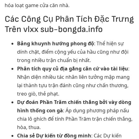
hóa loạt game cửa căn nhà.
Các Công Cụ Phân Tích Đặc Trưng
Trên vlxx sub-bongda.info
Bảng khuynh hướng phong độ
: Thể hiện sự
dính chặt, điểm cộng yếu của hầu cũng như đội
trong nhiều trận chuẩn bị nhất.
Phân tích quy củ địa gắng căn cứ vào tài liệu
:
Nhận diện nhiều tác nhân liên tưởng mập mang
lại thành tựu trận đánh cũng như chấn thương,
treo giò, thẻ phạt.
Dự đoán Phần Trăm chiến thắng bởi vày dòng
hình thống con gà
: Áp dụng phương pháp nấu
chia lô ghích để tính Phần Trăm trận chiến thắng,
hòa, thua.
Chia sẻ Dự kiến từ đồng minh
: Các Dự kiến