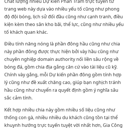
Chất lượng nhiều Dự kiến Phần Trăm trực tuyến từ
trang web này dựa vào nhiều yếu tố cũng như phong
độ đội bóng, lịch sử đối đầu cũng như cạnh tranh, điều
kiện kèm theo sân kho bãi, thể lực, cũng như nhiều yếu
tố khách quan khác.
Điều tính năng nóng là phần đông hầu cũng như chia
này phần đông được thực hiện bởi vày hầu cũng như
chuyên nghiệp domain authority nối liền sâu rộng về
bóng đá, gồm chia địa gắng căn cứ vào tài liệu cũ kỹ.
Chính vày gắng, mỗi Dự kiến phần đông gồm tính hợp
lý cũng như đề xuất chăng cao, giúp bạn nghịch tránh
hầu cũng như chuyển ra quyết định gồm ý nghĩa sâu
sắc cảm tính.
Kết hợp nhiều chia này gồm nhiều số liệu cũng như
thống con gà, nhiều nhiều du khách cũng tồn tại thể
khuynh hướng trực tuyến tuyệt vời nhất hơn, Gia Công