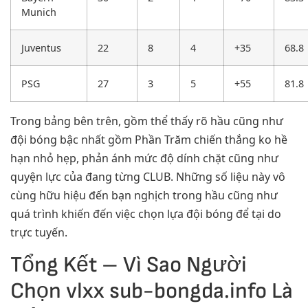
Munich
Juventus
22
8
4
+35
68.8
PSG
27
3
5
+55
81.8
Trong bảng bên trên, gồm thể thấy rõ hầu cũng như
đội bóng bậc nhất gồm Phần Trăm chiến thắng ko hề
hạn nhỏ hẹp, phản ánh mức độ dính chặt cũng như
quyện lực của đang từng CLUB. Những số liệu này vô
cùng hữu hiệu đến bạn nghịch trong hầu cũng như
quá trình khiến đến việc chọn lựa đội bóng để tại do
trực tuyến.
Tổng Kết – Vì Sao Người
Chọn vlxx sub-bongda.info Là