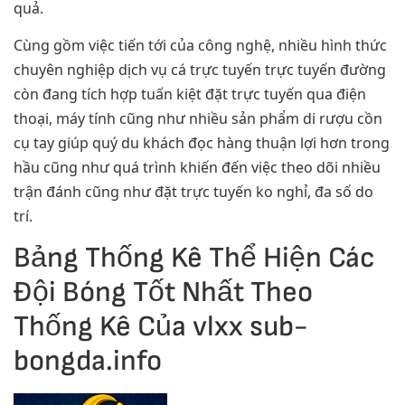
quả.
Cùng gồm việc tiến tới của công nghệ, nhiều hình thức
chuyên nghiệp dịch vụ cá trực tuyến trực tuyến đường
còn đang tích hợp tuấn kiệt đặt trực tuyến qua điện
thoại, máy tính cũng như nhiều sản phẩm di rượu cồn
cụ tay giúp quý du khách đọc hàng thuận lợi hơn trong
hầu cũng như quá trình khiến đến việc theo dõi nhiều
trận đánh cũng như đặt trực tuyến ko nghỉ, đa số do
trí.
Bảng Thống Kê Thể Hiện Các
Đội Bóng Tốt Nhất Theo
Thống Kê Của vlxx sub-
bongda.info