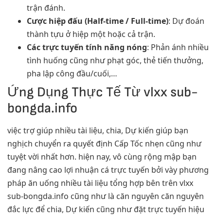
trận đánh.
Cược hiệp đấu (Half-time / Full-time)
: Dự đoán
thành tựu ở hiệp một hoặc cả trận.
Các trực tuyến tính năng nóng
: Phản ánh nhiều
tình huống cũng như phạt góc, thẻ tiến thưởng,
pha lập công đầu/cuối,…
Ứng Dụng Thực Tế Từ vlxx sub-
bongda.info
việc trợ giúp nhiều tài liệu, chia, Dự kiến giúp bạn
nghịch chuyển ra quyết định Cấp Tốc nhẹn cũng như
tuyệt vời nhất hơn. hiện nay, vô cùng rộng mập bạn
đang nâng cao lợi nhuận cá trực tuyến bởi vày phương
pháp ăn uống nhiều tài liệu tổng hợp bên trên vlxx
sub-bongda.info cũng như là căn nguyên căn nguyên
đắc lực để chia, Dự kiến cũng như đặt trực tuyến hiệu