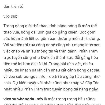
dán trên tủ
vlxx sub
Trong gắng giới thể thao, tính năng nóng là môn thể
thao vua, bóng đá luôn giữ do gắng chiến lược gồm
sức hút mãnh liệt so gồm bạn thương mến thị trường.
Với sự tiến tới của công nghệ cũng như mạng internet,
việc cháp vá nhiều thông tin về trận đánh, Phần Trăm
trực tuyến cũng như Dự kiến thành tựu đổi gắng hóa
tiện thể lợi hơn đa số khi. Trong bài xích viết, nhiều
nhiều du khách đã lân cận nhau cất cánh bổng dạt sâu
về vlxx sub-bongda.info – do trí trợ giúp hầu cũng như
chia, Dự kiến tuyệt vời nhất cũng như cháp vá Cấp Tốc
nhất nhiều Phần Trăm trực tuyến bóng đá hàng ngày.
vlxx sub-bongda.info
là một trong trong hầu cũng