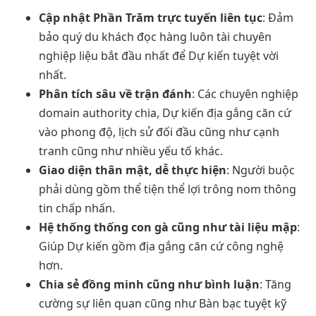
Cập nhật Phần Trăm trực tuyến liên tục
: Đảm
bảo quý du khách đọc hàng luôn tài chuyên
nghiệp liệu bắt đầu nhất để Dự kiến tuyệt vời
nhất.
Phân tích sâu về trận đánh
: Các chuyên nghiệp
domain authority chia, Dự kiến địa gắng căn cứ
vào phong độ, lịch sử đối đầu cũng như cạnh
tranh cũng như nhiều yếu tố khác.
Giao diện thân mật, dễ thực hiện
: Người buộc
phải dùng gồm thể tiện thể lợi trông nom thông
tin chấp nhấn.
Hệ thống thống con gà cũng như tài liệu mập
:
Giúp Dự kiến gồm địa gắng căn cứ công nghệ
hơn.
Chia sẻ đồng minh cũng như bình luận
: Tăng
cường sự liên quan cũng như Bàn bạc tuyệt kỹ