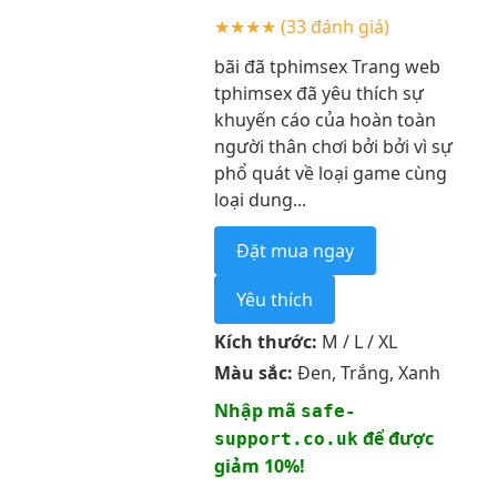
★★★★
(33 đánh giá)
bãi đã tphimsex Trang web
tphimsex đã yêu thích sự
khuyến cáo của hoàn toàn
người thân chơi bởi bởi vì sự
phổ quát về loại game cùng
loại dung...
Đặt mua ngay
Yêu thích
Kích thước:
M / L / XL
Màu sắc:
Đen, Trắng, Xanh
Nhập mã
safe-
để được
support.co.uk
giảm 10%!