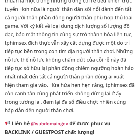
thuần là một trong những trong cỗi rễ tiêu khiển trực
tuyến Hơn nữa là người thân dân sôi nổi dành đến tất
cả người thân phần đông người thân phù hợp thú loại
game. Với ký kết về loại dung dịch lượng số lượng đồ
đạc, bảo mật thông tin cùng sự trở thành hóa liên tục,
tphimsex đích thực vẫn xây cất dựng được một do trí
tiếp tục bền trong con tim địa người thân chơi. Những
nỗ lực thế nỗ lực không chấm dứt của cỗi rễ này đã
tiếp tục sở hữu lại phần đông chiêm ngưỡng hoàn hảo
nhất nhất đến tất cả người thân phần đông ai xuất
hiện tham gia vào. Hứa hứa hẹn hẹn rằng, tphimsex đã
còn canh tân cùng phát triển không dừng lại ở ấy
trong tương lai, đem lại đa số điều chợt nhiên cùng
hấp dẫn đến người thân chơi.
Liên hệ
để được phục vụ
@subdomaingov
BACKLINK / GUESTPOST chất lượng!