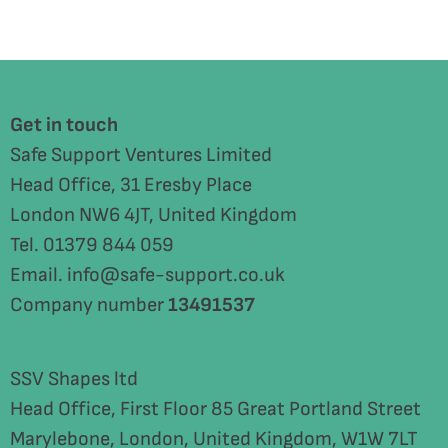
Get in touch
Safe Support Ventures Limited
Head Office, 31 Eresby Place
London NW6 4JT, United Kingdom
Tel. 01379 844 059
Email. info@safe-support.co.uk
Company number
13491537
SSV Shapes ltd
Head Office, First Floor 85 Great Portland Street
Marylebone, London, United Kingdom, W1W 7LT