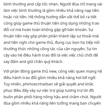
bình thường and cấp tốc nhẹn. Người đùa chỉ mang vài
làm việc bình thường là gồm nhiều khả năng nạp tiền
hoặc rút tiền. Hệ thống hướng dẫn vắt thể bỏ ra tiết
cũng giúp game thủ thuận tiện ứng dụng những trao
đổi cơ mà hoàn toàn không gặp gỡ băn khoăn. Sự
thuận tiện này góp phần phần thành lập sự thoải mái
and tiện nghi cho game thủ, đụng cục bọn họ tiếp nối
thưởng thức những công tác của căn nguyên. Sự tin
cậy vào hệ điều hành trao đổi là việc việc chủ chốt để
say đắm and giữ chân quý khách.
Với phần đông game thủ new, công việc quen mang hệ
điều hành trao đổi gồm nhiều khả năng hơi bỡ ngỡ.
Tuy nhiên, phimsecnhatban sẽ giải quyết and khắc
phục điều đấy vày sự việc trợ giúp tương trợ tín đồ
buôn phân phối hàng nồng hậu and chăm chút. Người
đùa gồm nhiều khả năng liên tưởng mang ban chuyên