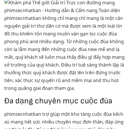
phimsecnhatban không chỉ mang chỉ mang là một căn
nguyên giải trí thư dãn cơ mà được xem là một loài tín
đồ thu khiêm tốn mang muôn vàn gạn lọc cuộc đùa
phong phú and nhiều dạng. Từ những cuộc đùa không
còn lạ lẫm mang đến những cuộc đùa new mẻ and lạ
mắt, quý khách sẽ luôn mua thấy điều gì đấy hợp mang
sở trường của quý khách. Điều trí tuệ sáng thành lập là
thưởng thức quý khách được đặt lên trên đứng trước
tiên, xác thực sự quyến rũ and mềm mại and thu hút
trong quãng giai đoạn tham gia.
Đa dạng chuyên mục cuộc đùa
phimsecnhatban trợ giúp một kho tàng cuộc đùa kếch
xù mang hết sức nhiều chuyên mục đơn thân, đáp ứng