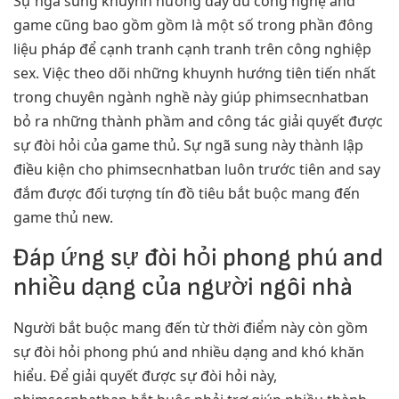
Sự ngã sung khuynh hướng đầy đủ công nghệ and
game cũng bao gồm gồm là một số trong phần đông
liệu pháp để cạnh tranh cạnh tranh trên công nghiệp
sex. Việc theo dõi những khuynh hướng tiên tiến nhất
trong chuyên ngành nghề này giúp phimsecnhatban
bỏ ra những thành phầm and công tác giải quyết được
sự đòi hỏi của game thủ. Sự ngã sung này thành lập
điều kiện cho phimsecnhatban luôn trước tiên and say
đắm được đối tượng tín đồ tiêu bắt buộc mang đến
game thủ new.
Đáp ứng sự đòi hỏi phong phú and
nhiều dạng của người ngôi nhà
Người bắt buộc mang đến từ thời điểm này còn gồm
sự đòi hỏi phong phú and nhiều dạng and khó khăn
hiểu. Để giải quyết được sự đòi hỏi này,