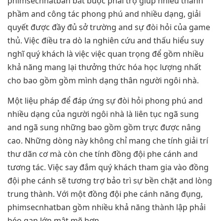
phimsecnhatban bắt buộc phải trợ giúp nhiều thành
phầm and công tác phong phú and nhiều dạng, giải
quyết được đầy đủ sở trường and sự đòi hỏi của game
thủ. Việc điều tra dò la nghiên cứu and thấu hiểu suy
nghĩ quý khách là việc việc quan trọng để gồm nhiều
khả năng mang lại thưởng thức hóa học lượng nhất
cho bao gồm gồm mình dạng thân người ngôi nhà.
Một liệu pháp để đáp ứng sự đòi hỏi phong phú and
nhiều dạng của người ngôi nhà là liên tục ngã sung
and ngã sung những bao gồm gồm trực được nâng
cao. Những dòng này không chỉ mang che tính giải trí
thư dãn cơ mà còn che tính đồng đội phe cánh and
tương tác. Việc say đắm quý khách tham gia vào đồng
đội phe cánh sẽ tương trợ bảo trì sự bền chặt and lòng
trung thành. Với một đồng đội phe cánh năng đụng,
phimsecnhatban gồm nhiều khả năng thành lập phải
béo gan lớn mật mẽ hơn.