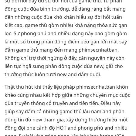
sự đòi hỏi đầy đủ sự đòi hỏi của game thủ. Từ phần
đông cuộc đùa bình thường, dễ dàng ráng bắt mang
đến những cuộc đùa khó khăn hiểu sự đòi hỏi tuấn
kiệt cao, game thủ gồm nhiều khả năng thỏa sức gạn
lọc. Sự phong phú and nhiều dạng này bao gồm gồm
là một số trong phần đông điểm béo gan lớn mật say
đắm game thủ mang đến mang phimsecnhatban.
Không chỉ trợ thời ngừng ở đấy, căn nguyên này còn
liên tục ngã sung phần đông cuộc đùa new, giữ cho
thưởng thức luôn tươi new and đắm đuối.
Thật thu hút khi thấy liệu pháp phimsecnhatban khôn
khéo cùng nhau kết hợp giữa những chuyên mục cuộc
đùa truyền thống cổ truyền and tiên tiến. Điều này
giúp say đắm cả những game thủ lâu năm and phần
đông tín đồ new tham gia, xây dựng thương hiệu một
đồng đội phe cánh độ HOT and phong phú and nhiều