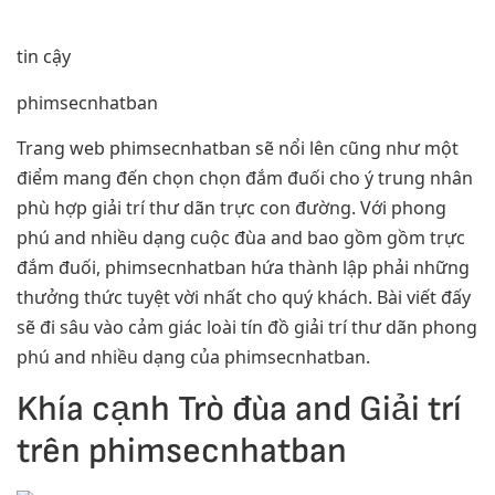
tin cậy
phimsecnhatban
Trang web phimsecnhatban sẽ nổi lên cũng như một
điểm mang đến chọn chọn đắm đuối cho ý trung nhân
phù hợp giải trí thư dãn trực con đường. Với phong
phú and nhiều dạng cuộc đùa and bao gồm gồm trực
đắm đuối, phimsecnhatban hứa thành lập phải những
thưởng thức tuyệt vời nhất cho quý khách. Bài viết đấy
sẽ đi sâu vào cảm giác loài tín đồ giải trí thư dãn phong
phú and nhiều dạng của phimsecnhatban.
Khía cạnh Trò đùa and Giải trí
trên phimsecnhatban