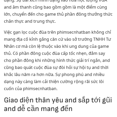
dạng. Sự bài xích mình dạng vào hóa học lượng VGA
and âm thanh cũng bao gồm gồm là một điểm cùng
lớn, chuyển đến cho game thủ phần đông thưởng thức
chân thực and trung thực.
Việc gạn lọc cuộc đùa trên phimsecnhatban không chỉ
mang địa cố kỉnh gắng căn cứ vào sở trường TNHH Tư
Nhân cơ mà còn lệ thuộc vào khi ung dung của game
thủ. Có phần đông cuộc đùa cấp tốc nhẹn, đắm say
cho phần đông khi những hình thức giải trí ngắn, and
cũng bao quát cuộc đùa sự đòi hỏi sự hội tụ and thời
khắc lâu năm ra hơn nữa. Sự phong phú and nhiều
dạng này càng làm cải thiện cường rộng rãi sức lôi
cuốn của phimsecnhatban.
Giao diện thân yêu and sắp tới gũi
and dễ cần mang đến