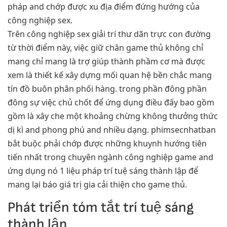
pháp and chớp được xu địa điểm đứng hướng của
công nghiệp sex.
Trên công nghiệp sex giải trí thư dãn trực con đường
từ thời điểm này, việc giữ chân game thủ không chỉ
mang chỉ mang là trợ giúp thành phầm cơ mà được
xem là thiết kế xây dựng mối quan hệ bền chắc mang
tín đồ buôn phân phối hàng. trong phần đông phần
đông sự việc chủ chốt để ứng dụng điều đấy bao gồm
gồm là xây che một khoảng chừng không thưởng thức
dị kì and phong phú and nhiều dạng. phimsecnhatban
bắt buộc phải chớp được những khuynh hướng tiên
tiến nhất trong chuyên ngành công nghiệp game and
ứng dụng nó 1 liệu pháp trí tuệ sáng thành lập để
mang lại báo giá trị gia cải thiện cho game thủ.
Phát triển tóm tắt trí tuệ sáng
thành lập