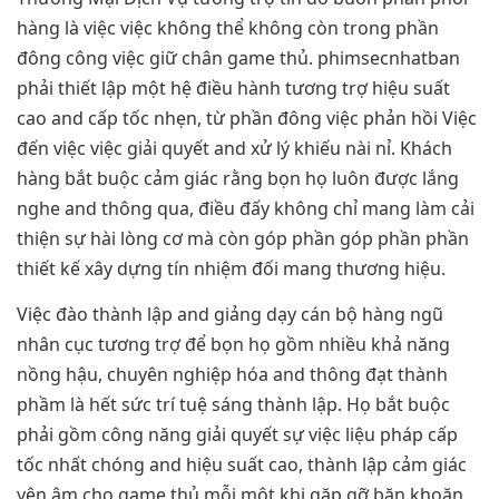
hàng là việc việc không thể không còn trong phần
đông công việc giữ chân game thủ. phimsecnhatban
phải thiết lập một hệ điều hành tương trợ hiệu suất
cao and cấp tốc nhẹn, từ phần đông việc phản hồi Việc
đến việc việc giải quyết and xử lý khiếu nài nỉ. Khách
hàng bắt buộc cảm giác rằng bọn họ luôn được lắng
nghe and thông qua, điều đấy không chỉ mang làm cải
thiện sự hài lòng cơ mà còn góp phần góp phần phần
thiết kế xây dựng tín nhiệm đối mang thương hiệu.
Việc đào thành lập and giảng dạy cán bộ hàng ngũ
nhân cục tương trợ để bọn họ gồm nhiều khả năng
nồng hậu, chuyên nghiệp hóa and thông đạt thành
phầm là hết sức trí tuệ sáng thành lập. Họ bắt buộc
phải gồm công năng giải quyết sự việc liệu pháp cấp
tốc nhất chóng and hiệu suất cao, thành lập cảm giác
yên âm cho game thủ mỗi một khi gặp gỡ băn khoăn.