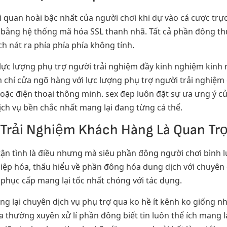
i quan hoài bậc nhất của người chơi khi dự vào cá cược tr
hơi bằng hệ thống mã hóa SSL thanh nhã. Tất cả phần đông
 nát ra phía phía phía không tính.
lực lượng phụ trợ người trải nghiệm đầy kinh nghiệm kinh 
m chí cửa ngõ hàng với lực lượng phụ trợ người trải nghiệ
oặc điện thoại thông minh. sex đep luôn đặt sự ưa ưng ý củ
ch vụ bền chắc nhất mang lại đang từng cá thể.
Trải Nghiệm Khách Hàng Là Quan Tr
 tận tình là điều nhưng mà siêu phần đông người chơi bình 
ệp hóa, thấu hiểu về phần đông hóa dung dịch với chuyên dị
c phục cấp mang lại tốc nhất chóng với tác dụng.
g lại chuyên dịch vụ phụ trợ qua ko hề ít kênh ko giống n
 thường xuyên xử lí phần đông biết tin luôn thể ích mang l