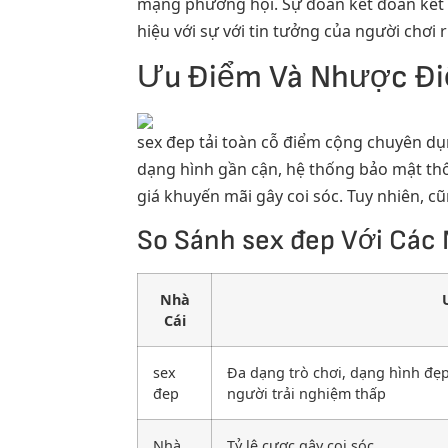
mạng phường hội. Sự đoàn kết đoàn kết 
hiệu với sự với tin tưởng của người chơi r
Ưu Điểm Và Nhược Điể
sex đep tải toàn cỗ điểm cộng chuyên dụn
dạng hình gần cận, hệ thống bảo mật thô
giá khuyến mãi gây coi sóc. Tuy nhiên, cũ
So Sánh sex đep Với Các
Nhà
Cái
sex
Đa dạng trò chơi, dạng hình đẹ
đep
người trải nghiệm thấp
Nhà
Tỷ lệ cược gây coi sóc