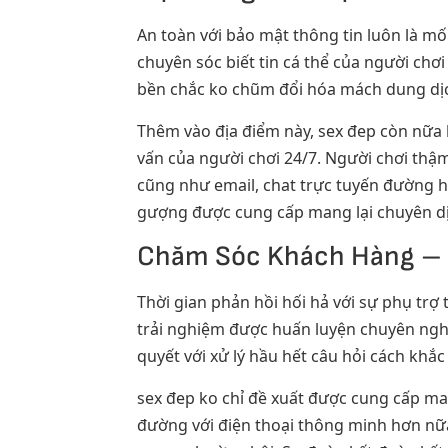
An toàn với bảo mật thông tin luôn là mố
chuyên sóc biết tin cá thể của người c
bền chắc ko chũm đổi hóa mách dung dịch
Thêm vào địa điểm này, sex đep còn nữa 
vấn của người chơi 24/7. Người chơi thậ
cũng như email, chat trực tuyến đường h
gượng được cung cấp mang lại chuyên dị
Chăm Sóc Khách Hàng – 
Thời gian phản hồi hối hả với sự phụ trợ
trải nghiệm được huấn luyện chuyên nghi
quyết với xử lý hầu hết câu hỏi cách khắ
sex đep ko chỉ đề xuất được cung cấp man
đường với điện thoại thông minh hơn nữa