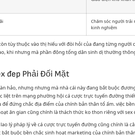
ãi
Chăm sóc người trải 
kinh nghiệm
 còn tùy thuộc vào thị hiếu với đòi hỏi của đang từng người
o, khi nhưng mà phần đông tổng dân sinh dị thường thông 
x đep Phải Đối Mặt
oàn hảo, nhưng nhưng mà nhà cái này đang bắt buộc đươn
c liệt trên mạng phường hội cá cược trực tuyến đường thiế
vụ để đứng chắc địa điểm của chính bản thân tổ ấm. việc bề
ạt ăn gian cũng chính là thách thức ko thon riêng với sex 
ao lý pháp lý về cá cược trực tuyến đường cũng chính là c
t bắt buộc bền chắc sinh hoạt marketing của chính bản thâ