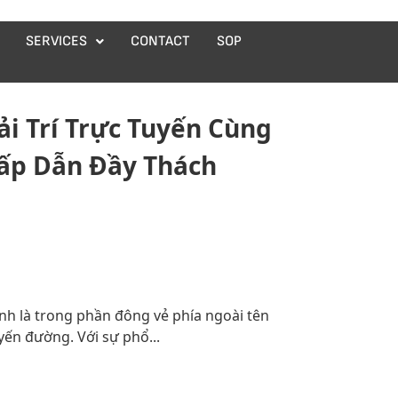
SERVICES
CONTACT
SOP
ải Trí Trực Tuyến Cùng
Hấp Dẫn Đầy Thách
ính là trong phần đông vẻ phía ngoài tên
yến đường. Với sự phổ...