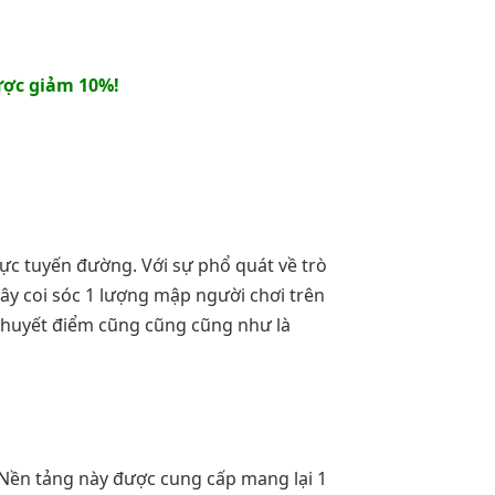
ợc giảm 10%!
rực tuyến đường. Với sự phổ quát về trò
ây coi sóc 1 lượng mập người chơi trên
 khuyết điểm cũng cũng cũng như là
. Nền tảng này được cung cấp mang lại 1