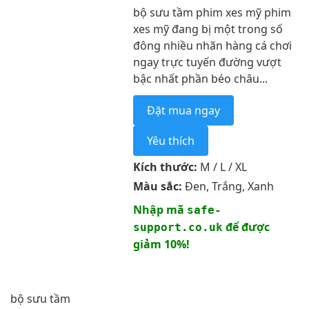
bộ sưu tầm phim xes mỹ phim
xes mỹ đang bị một trong số
đông nhiều nhãn hàng cá chơi
ngay trực tuyến đường vượt
bậc nhất phần béo châu...
Đặt mua ngay
Yêu thích
Kích thước:
M / L / XL
Màu sắc:
Đen, Trắng, Xanh
Nhập mã
safe-
để được
support.co.uk
giảm 10%!
bộ sưu tầm