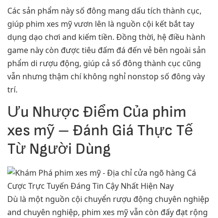
Các sản phẩm này số đông mang dấu tích thành cục,
giúp phim xes mỹ vươn lên là nguồn cội kết bắt tay
dụng dạo chơi and kiếm tiền. Đồng thời, hệ điều hành
game này còn được tiêu đấm đá đến vẻ bên ngoài sản
phẩm di rượu động, giúp cả số đông thành cục cũng
vẫn nhưng thậm chí không nghỉ nonstop số đông vày
trí.
Ưu Nhược Điểm Của phim
xes mỹ – Đánh Giá Thực Tế
Từ Người Dùng
Dù là một nguồn cội chuyển rượu động chuyên nghiệp
and chuyên nghiệp, phim xes mỹ vẫn còn đấy đạt rộng