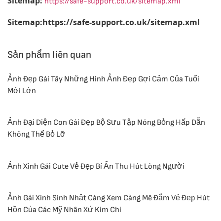
Sitemap:
https://safe-support.co.uk/sitemap.xml
Sitemap:https://safe-support.co.uk/sitemap.xml
Sản phẩm liên quan
Ảnh Đẹp Gái Tây Những Hình Ảnh Đẹp Gợi Cảm Của Tuổi
Mới Lớn
Ảnh Đại Diện Con Gái Đẹp Bộ Sưu Tập Nóng Bỏng Hấp Dẫn
Không Thể Bỏ Lỡ
Ảnh Xinh Gái Cute Vẻ Đẹp Bí Ẩn Thu Hút Lòng Người
Ảnh Gái Xinh Sinh Nhật Càng Xem Càng Mê Đắm Vẻ Đẹp Hút
Hồn Của Các Mỹ Nhân Xứ Kim Chi