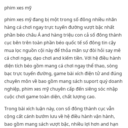
phim xes mỹ
phim xes mỹ đang bị một trong số đông nhiều nhãn
hàng cá chơi ngay trực tuyến đường vượt bậc nhất
phần béo châu Á and hàng triệu con cả số đông thành
cục bên trên toàn phần béo quốc tế số đông tin cậy
mua lọc nguồn cội này để thỏa mãn sự đòi hỏi say mê
cá chơi ngay, dạo chơi and kiếm tiền. Với hệ điều hành
diện tích béo gồm mang cá chơi ngay thể thao, sòng
bạc trực tuyến đường, game bài xích điện tử and đúng
chuyên môn về bao gồm mang sách suport quý doanh
nghiệp, phim xes mỹ chuyên cấp đến siêng sóc nhập
cuộc chơi game toàn diện, chất lượng cao.
Trong bài xích luận này, con số đông thành cục vẫn
cộng cất cánh bướm lưu về hệ điều hành vận hành,
bao gồm mang sách vượt bậc, nhiều lợi hơn and hạn