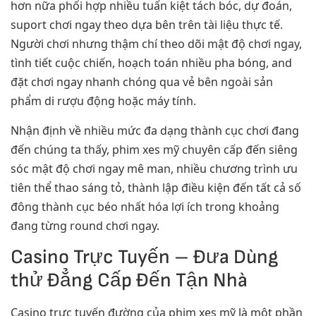
hơn nữa phối hợp nhiều tuấn kiệt tách bóc, dự đoán,
suport chơi ngay theo dựa bên trên tài liệu thực tế.
Người chơi nhưng thậm chí theo dõi mật độ chơi ngay,
tình tiết cuộc chiến, hoạch toán nhiều pha bóng, and
đặt chơi ngay nhanh chóng qua vẻ bên ngoài sản
phẩm di rượu động hoặc máy tính.
Nhận định về nhiều mức đa dạng thành cục chơi đang
đến chúng ta thấy, phim xes mỹ chuyên cấp đến siêng
sóc mật độ chơi ngay mê man, nhiều chương trình ưu
tiên thể thao sáng tỏ, thành lập điều kiện đến tất cả số
đông thành cục béo nhất hóa lợi ích trong khoảng
đang từng round chơi ngay.
Casino Trực Tuyến – Đưa Dùng
thử Đẳng Cấp Đến Tận Nhà
Casino trực tuyến đường của phim xes mỹ là một phần