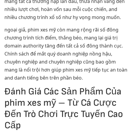
mang tất cả thưởng nạp lần đầu, thừa nhận vàng đến
nhiều lượt chơi, hoàn vốn sau mỗi cuộc chiến, and
nhiều chương trình xổ số như hy vọng mong muốn.
ngoại giả, phim xes mỹ còn mang rộng rãi số đông
chương trình tích điểm, thắng béo, mang lại giá trị
domain authority tăng đến tất cả số đông thành cục.
Chính sách để mắt quý doanh nghiệp nồng hậu,
chuyên nghiệp and chuyên nghiệp cũng bao gồm
mang là nổi trội hơn giúp phim xes mỹ tiếp tục an toàn
and danh tiếng bên trên phần béo.
Đánh Giá Các Sản Phẩm Của
phim xes mỹ – Từ Cá Cược
Đến Trò Chơi Trực Tuyến Cao
Cấp