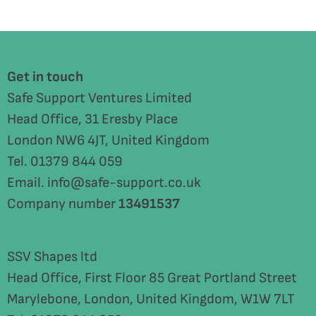
Get in touch
Safe Support Ventures Limited
Head Office, 31 Eresby Place
London NW6 4JT, United Kingdom
Tel. 01379 844 059
Email. info@safe-support.co.uk
Company number
13491537
SSV Shapes ltd
Head Office, First Floor 85 Great Portland Street
Marylebone, London, United Kingdom, W1W 7LT