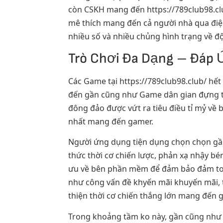
còn CSKH mang đến https://789club98.clu
mê thích mang đến cả người nhà qua điệ
nhiều số và nhiều chủng hình trạng về 
Trò Chơi Đa Dạng – Đáp 
Các Game tại https://789club98.club/ hết
đến gần cũng như Game dân gian đựng t
đông đảo được vứt ra tiêu điều tỉ mỷ về 
nhất mang đến gamer.
Người ứng dụng tiện dụng chọn chọn gần
thức thời cơ chiến lược, phản xạ nhậy bé
ưu về bên phần mềm để đảm bảo đảm toàn
như công vấn đề khyến mãi khuyến mãi, t
thiện thời cơ chiến thắng lớn mang đến 
Trong khoảng tầm ko này, gần cũng như g