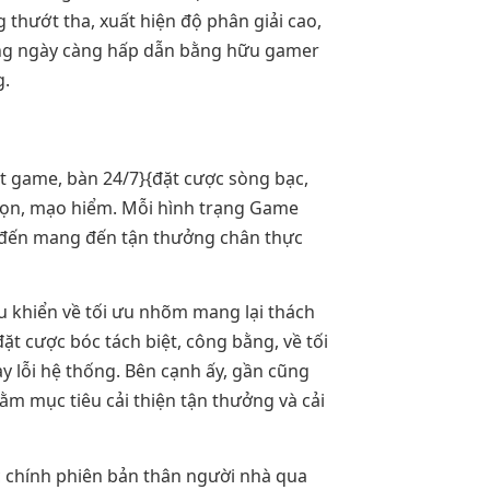
thướt tha, xuất hiện độ phân giải cao,
húng ngày càng hấp dẫn bằng hữu gamer
g.
ot game, bàn 24/7}{đặt cược sòng bạc,
gọn, mạo hiểm. Mỗi hình trạng Game
ng đến mang đến tận thưởng chân thực
 khiển về tối ưu nhõm mang lại thách
ặt cược bóc tách biệt, công bằng, về tối
lỗi hệ thống. Bên cạnh ấy, gần cũng
m mục tiêu cải thiện tận thưởng và cải
c chính phiên bản thân người nhà qua