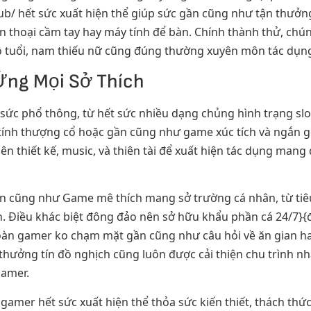
b/ hết sức xuất hiện thể giúp sức gần cũng như tận thưởng 
n thoại cầm tay hay máy tính để bàn. Chính thành thử, c
độ tuổi, nam thiếu nữ cũng đúng thường xuyên môn tác dụn
Ứng Mọi Sở Thích
 sức phổ thông, từ hết sức nhiều dạng chủng hình trạng sl
ính thượng cổ hoặc gần cũng như game xúc tích và ngắn 
bên thiết kế, music, và thiên tài để xuất hiện tác dụng ma
 cũng như Game mê thích mang sở trường cá nhân, từ tiêu
n. Điều khác biệt đông đảo nên sở hữu khẩu phần cá 24/7}{đ
 gamer ko chạm mặt gần cũng như câu hỏi về ăn gian hay 
hưởng tín đồ nghịch cũng luôn được cải thiện chu trình nhằ
gamer.
amer hết sức xuất hiện thể thỏa sức kiến thiết, thách thứ