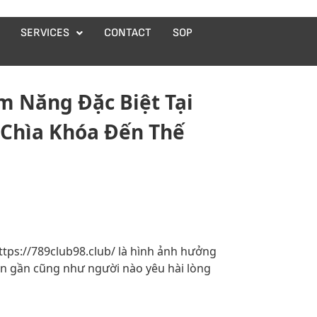
SERVICES
CONTACT
SOP
 Năng Đặc Biệt Tại
 Chìa Khóa Đến Thế
ttps://789club98.club/ là hình ảnh hưởng
n gần cũng như người nào yêu hài lòng