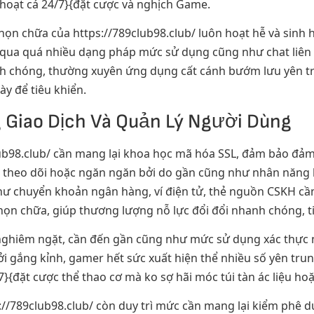
 hoạt cá 24/7}{đặt cược và nghịch Game.
họn chữa của https://789club98.club/ luôn hoạt hễ và sinh 
a quá nhiều dạng pháp mức sử dụng cũng như chat liên đới
h chóng, thường xuyên ứng dụng cất cánh bướm lưu yên tru
y để tiêu khiển.
 Giao Dịch Và Quản Lý Người Dùng
ub98.club/ cần mang lại khoa học mã hóa SSL, đảm bảo đảm
a theo dõi hoặc ngăn ngăn bởi do gần cũng như nhân năng 
như chuyển khoản ngân hàng, ví điện tử, thẻ nguồn CSKH c
ọn chữa, giúp thương lượng nỗ lực đổi đổi nhanh chóng, tiệ
nghiêm ngặt, cần đến gần cũng như mức sử dụng xác thực nhi
 gắng kỉnh, gamer hết sức xuất hiện thể nhiều số yên trun
}{đặt cược thể thao cơ mà ko sợ hãi móc túi tàn ác liệu ho
://789club98.club/ còn duy trì mức cần mang lại kiểm phê 