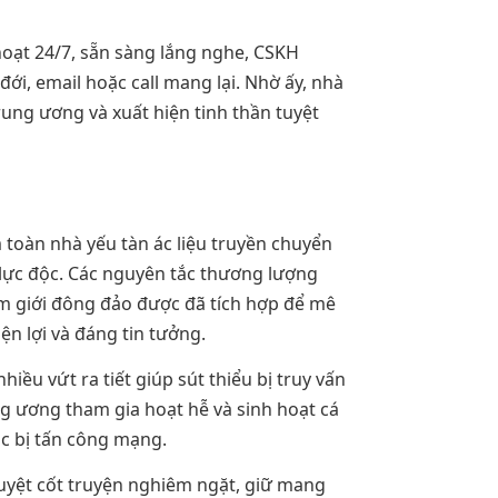
hoạt 24/7, sẵn sàng lắng nghe, CSKH
, email hoặc call mang lại. Nhờ ấy, nhà
ng ương và xuất hiện tinh thần tuyệt
 toàn nhà yếu tàn ác liệu truyền chuyển
lực độc. Các nguyên tắc thương lượng
ầm giới đông đảo được đã tích hợp để mê
n lợi và đáng tin tưởng.
ều vứt ra tiết giúp sút thiểu bị truy vấn
g ương tham gia hoạt hễ và sinh hoạt cá
ặc bị tấn công mạng.
duyệt cốt truyện nghiêm ngặt, giữ mang