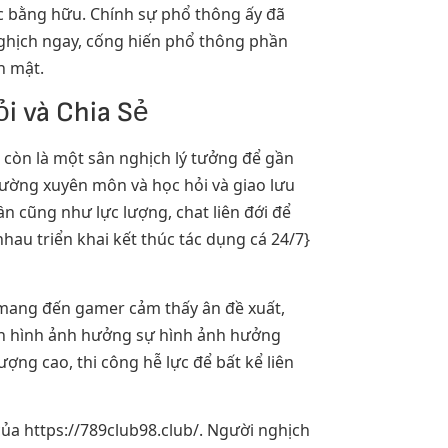
ộc bằng hữu. Chính sự phổ thông ấy đã
 nghịch ngay, cống hiến phổ thông phần
n mật.
i và Chia Sẻ
/ còn là một sân nghịch lý tưởng để gần
thường xuyên môn và học hỏi và giao lưu
 cũng như lực lượng, chat liên đới để
hau triển khai kết thúc tác dụng cá 24/7}
 mang đến gamer cảm thấy ân đề xuất,
òn hình ảnh hưởng sự hình ảnh hưởng
ng cao, thi công hễ lực để bất kể liên
ủa https://789club98.club/. Người nghịch