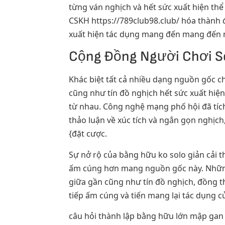
từng ván nghịch và hết sức xuất hiện thể
CSKH https://789club98.club/ hóa thành đ
xuất hiện tác dụng mang đến mang đến m
Cộng Đồng Người Chơi Sô
Khác biệt tất cả nhiều dạng nguồn gốc ch
cũng như tín đồ nghịch hết sức xuất hiện
từ nhau. Công nghệ mạng phố hội đã tích
thảo luận về xúc tích và ngắn gọn nghịch
{đặt cược.
Sự nở rộ của bằng hữu ko solo giản cải 
ấm cúng hơn mang nguồn gốc này. Những 
giữa gần cũng như tín đồ nghịch, đồng th
tiếp ấm cúng và tiến mang lại tác dụng c
câu hỏi thành lập bằng hữu lớn mập gan 