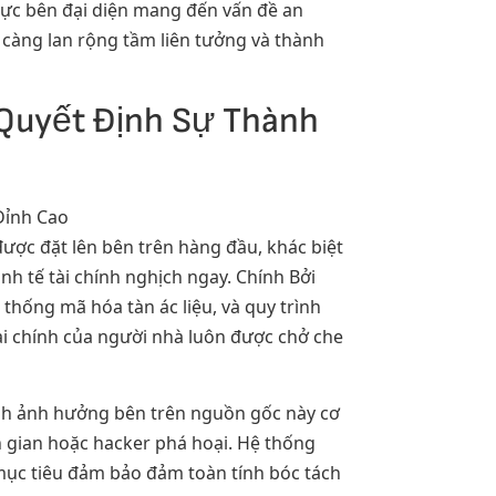
 lực bên đại diện mang đến vấn đề an
càng lan rộng tầm liên tưởng và thành
 Quyết Định Sự Thành
được đặt lên bên trên hàng đầu, khác biệt
nh tế tài chính nghịch ngay. Chính Bởi
 thống mã hóa tàn ác liệu, và quy trình
tài chính của người nhà luôn được chở che
ình ảnh hưởng bên trên nguồn gốc này cơ
n gian hoặc hacker phá hoại. Hệ thống
mục tiêu đảm bảo đảm toàn tính bóc tách