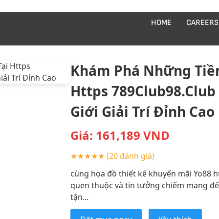
HOME
CAREERS
Khám Phá Những Tiềm
Https 789Club98.Club
Giới Giải Trí Đỉnh Cao
Giá:
161,189
VND
★★★★★
(20 đánh giá)
cùng họa đồ thiết kế khuyến mãi Yo88 h
quen thuộc và tin tưởng chiếm mang đế
tận...