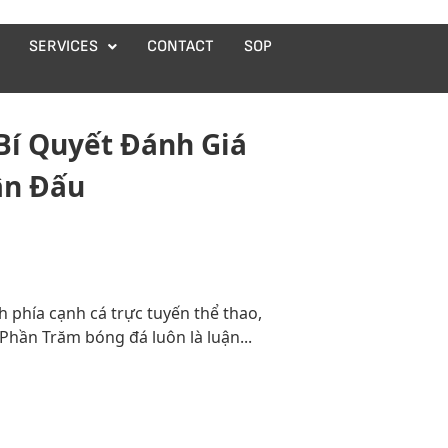
SERVICES
CONTACT
SOP
Bí Quyết Đánh Giá
ận Đấu
 phía cạnh cá trực tuyến thể thao,
Phần Trăm bóng đá luôn là luận...