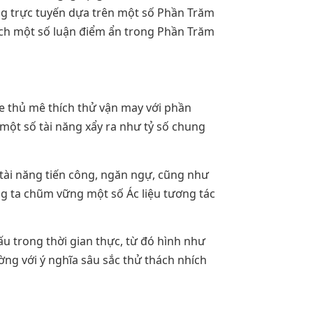
ng trực tuyến dựa trên một số Phần Trăm
ích một số luận điểm ẩn trong Phần Trăm
me thủ mê thích thử vận may với phần
một số tài năng xẩy ra như tỷ số chung
tài năng tiến công, ngăn ngự, cũng như
g ta chũm vững một số Ác liệu tương tác
u trong thời gian thực, từ đó hình như
ờng với ý nghĩa sâu sắc thử thách nhích