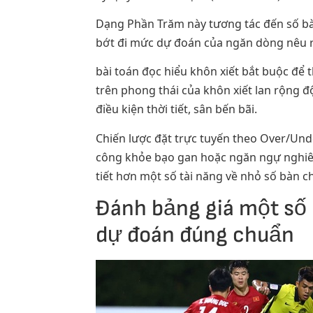
Dạng Phần Trăm này tương tác đến số bà
bớt đi mức dự đoán của ngăn dòng nêu ra
bài toán đọc hiểu khôn xiết bắt buộc để
trên phong thái của khôn xiết lan rộng
điều kiện thời tiết, sân bến bãi.
Chiến lược đặt trực tuyến theo Over/Und
công khỏe bạo gan hoặc ngăn ngự nghiêm
tiết hơn một số tài năng về nhỏ số bàn c
Đánh bảng giá một số 
dự đoán đúng chuẩn