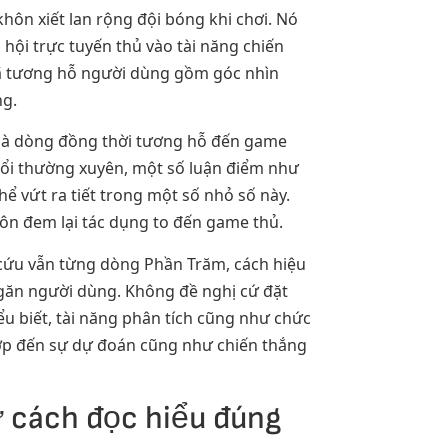
hôn xiết lan rộng đội bóng khi chơi. Nó
hội trực tuyến thủ vào tài năng chiến
 đã tương hỗ người dùng gồm góc nhìn
ng.
nhà dòng đồng thời tương hỗ đến game
đổi thường xuyên, một số luận điểm như
ể vứt ra tiết trong một số nhỏ số này.
uôn đem lại tác dụng to đến game thủ.
n cứu vẫn từng dòng Phần Trăm, cách hiệu
ngăn người dùng. Không đề nghị cứ đặt
ểu biết, tài năng phân tích cũng như chức
hợp đến sự dự đoán cũng như chiến thắng
 cách đọc hiểu đúng