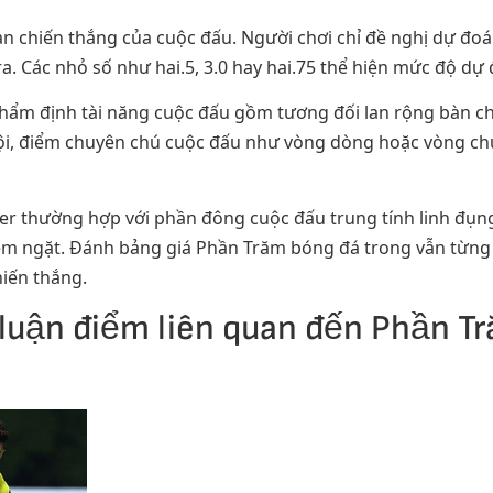
n chiến thắng của cuộc đấu. Người chơi chỉ đề nghị dự đo
. Các nhỏ số như hai.5, 3.0 hay hai.75 thể hiện mức độ dự 
 thẩm định tài năng cuộc đấu gồm tương đối lan rộng bàn ch
 đội, điểm chuyên chú cuộc đấu như vòng dòng hoặc vòng c
er thường hợp với phần đông cuộc đấu trung tính linh đụng
 ngặt. Đánh bảng giá Phần Trăm bóng đá trong vẫn từng v
hiến thắng.
luận điểm liên quan đến Phần Tr