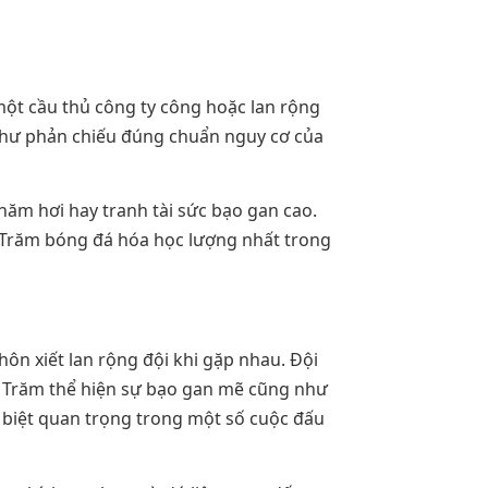
một cầu thủ công ty công hoặc lan rộng
 như phản chiếu đúng chuẩn nguy cơ của
năm hơi hay tranh tài sức bạo gan cao.
 Trăm bóng đá hóa học lượng nhất trong
ôn xiết lan rộng đội khi gặp nhau. Đội
 Trăm thể hiện sự bạo gan mẽ cũng như
h biệt quan trọng trong một số cuộc đấu