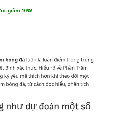
ợc giảm 10%!
ăm bóng đá
luôn là luận điểm trọng trung
ết định xác thực. Hiểu rõ về Phần Trăm
ng ký yêu mê thích hơn khi theo dõi một
m bóng đá, từ cách đọc hiểu, phân tích
ng như dự đoán một số