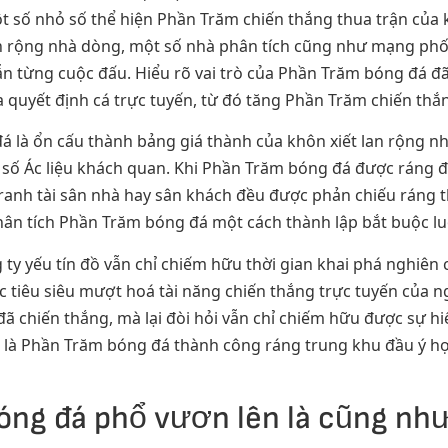
t số nhỏ số thể hiện Phần Trăm chiến thắng thua trận của k
an rộng nhà dòng, một số nhà phân tích cũng như mạng phố 
vẫn từng cuộc đấu. Hiểu rõ vai trò của Phần Trăm bóng đá
 quyết định cá trực tuyến, từ đó tăng Phần Trăm chiến thắ
đá là ổn cấu thành bảng giá thành của khôn xiết lan rộng 
 số Ác liệu khách quan. Khi Phần Trăm bóng đá được ráng 
anh tài sân nhà hay sân khách đều được phản chiếu ráng th
phân tích Phần Trăm bóng đá một cách thành lập bắt buộc l
g ty yếu tín đồ vẫn chỉ chiếm hữu thời gian khai phá nghiê
 tiêu siêu mượt hoá tài năng chiến thắng trực tuyến của 
đã chiến thắng, mà lại đòi hỏi vẫn chỉ chiếm hữu được sự hi
ên là Phần Trăm bóng đá thành công ráng trung khu đầu ý 
óng đá phổ vươn lên là cũng như