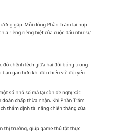
hường gặp. Mỗi dòng Phần Trăm lại hợp
 chia riêng riêng biệt của cuộc đấu như sự
c độ chênh lệch giữa hai đội bóng trong
 bạo gan hơn khi đối chiếu với đội yếu
một số nhỏ số mà lại còn đề nghị xác
ự đoán chấp thừa nhận. Khi Phần Trăm
ách thẩm định tài năng chiến thắng của
 thị trường, giúp game thủ tật thực