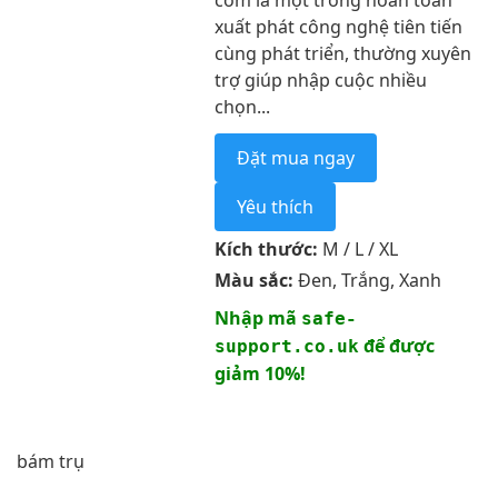
com là một trong hoàn toàn
xuất phát công nghệ tiên tiến
cùng phát triển, thường xuyên
trợ giúp nhập cuộc nhiều
chọn...
Đặt mua ngay
Yêu thích
Kích thước:
M / L / XL
Màu sắc:
Đen, Trắng, Xanh
Nhập mã
safe-
để được
support.co.uk
giảm 10%!
bám trụ