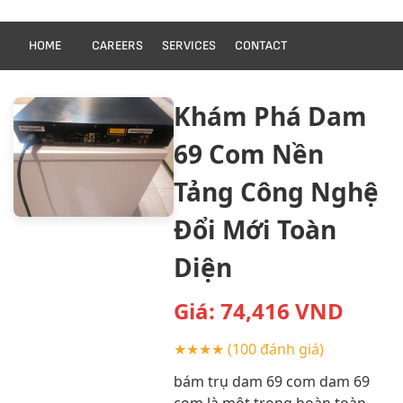
HOME
CAREERS
SERVICES
CONTACT
Khám Phá Dam
69 Com Nền
Tảng Công Nghệ
Đổi Mới Toàn
Diện
Giá:
74,416
VND
★★★★
(100 đánh giá)
bám trụ dam 69 com dam 69