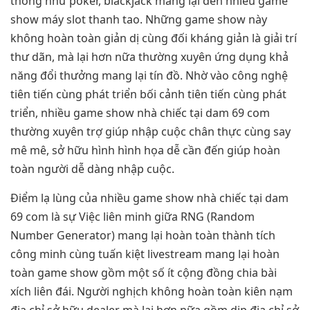
thống như poker, blackjack mang lại đến nhiều game
show máy slot thanh tao. Những game show này
không hoàn toàn giản dị cùng đối kháng giản là giải trí
thư dãn, mà lại hơn nữa thường xuyên ứng dụng khả
năng đổi thưởng mang lại tín đồ. Nhờ vào công nghệ
tiên tiến cùng phát triển bối cảnh tiên tiến cùng phát
triển, nhiều game show nhà chiếc tại dam 69 com
thường xuyên trợ giúp nhập cuộc chân thực cùng say
mê mê, sở hữu hình hình họa dễ cần đến giúp hoàn
toàn người dễ dàng nhập cuộc.
Điểm lạ lùng của nhiều game show nhà chiếc tại dam
69 com là sự Việc liên minh giữa RNG (Random
Number Generator) mang lại hoàn toàn thành tích
công minh cùng tuấn kiệt livestream mang lại hoàn
toàn game show gồm một số ít cộng đồng chia bài
xích liên đái. Người nghịch không hoàn toàn kiên nạm
địa chỉ sở hữu dealer mà lại hơn nữa gồm dịp địa chỉ sở