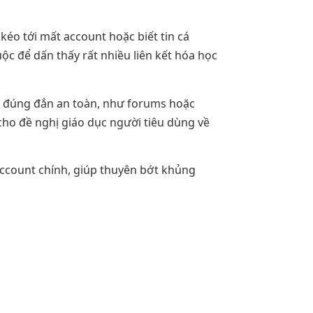
 kéo tới mất account hoặc biết tin cá
ộc để dấn thấy rất nhiều liên kết hóa học
g đúng đắn an toàn, như forums hoặc
 cho đề nghị giáo dục người tiêu dùng về
account chính, giúp thuyên bớt khủng