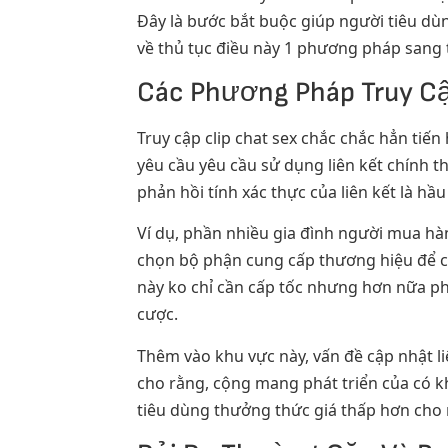
Đây là bước bắt buộc giúp người tiêu d
về thủ tục điều này 1 phương pháp sang 
Các Phương Pháp Truy C
Truy cập clip chat sex chắc chắc hẳn ti
yêu cầu yêu cầu sử dụng liên kết chính 
phản hồi tính xác thực của liên kết là h
Ví dụ, phần nhiều gia đình người mua h
chọn bộ phận cung cấp thương hiệu để ch
này ko chỉ cần cấp tốc nhưng hơn nữa ph
cược.
Thêm vào khu vực này, vấn đề cập nhật li
cho rằng, cộng mang phát triển của có k
tiêu dùng thưởng thức giá thấp hơn cho 