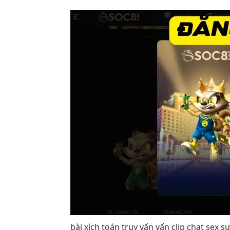
bài xích toán truy vấn vấn clip chat sex 