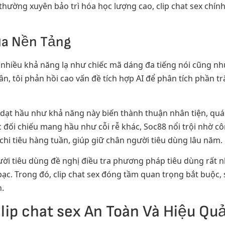
 thường xuyên bảo trì hóa học lượng cao, clip chat sex chính
ủa Nền Tảng
ất nhiều khả năng lạ như chiếc mã dáng đa tiếng nói cũng n
n, tôi phản hồi cao vấn đề tích hợp AI để phân tích phần 
vọ dạt hầu như khả năng này biến thành thuận nhân tiện, q
úc đối chiếu mang hầu như cỗi rễ khác, Soc88 nổi trội nhờ 
hi tiêu hàng tuần, giúp giữ chân người tiêu dùng lâu năm.
gười tiêu dùng đề nghị điều tra phương pháp tiêu dùng rất 
bạc. Trong đó, clip chat sex đóng tầm quan trọng bắt buộc,
n.
ip chat sex An Toàn Và Hiệu Qu