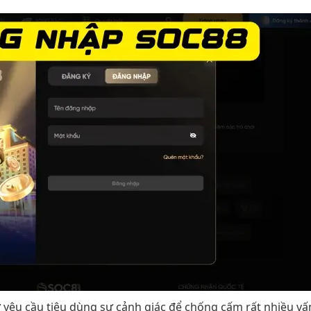
sự yêu cầu tiêu dùng sự cảnh giác để chống cấm rất nhiều vấ