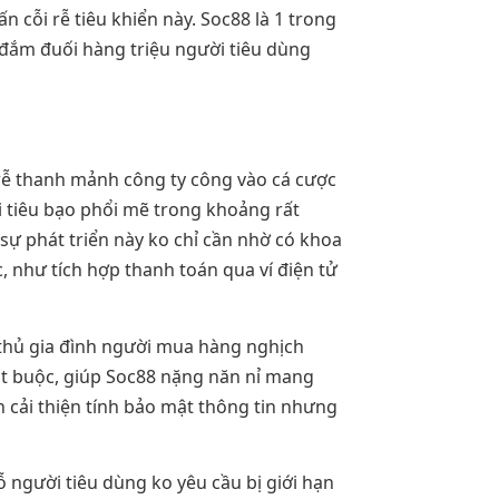
 cỗi rễ tiêu khiển này. Soc88 là 1 trong
đắm đuối hàng triệu người tiêu dùng
 rễ thanh mảnh công ty công vào cá cược
i tiêu bạo phổi mẽ trong khoảng rất
 sự phát triển này ko chỉ cần nhờ có khoa
 như tích hợp thanh toán qua ví điện tử
 thủ gia đình người mua hàng nghịch
bắt buộc, giúp Soc88 nặng năn nỉ mang
n cải thiện tính bảo mật thông tin nhưng
ỗ người tiêu dùng ko yêu cầu bị giới hạn