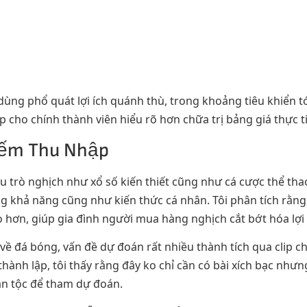
dùng phổ quát lợi ích quánh thù, trong khoảng tiêu khiển tớ
 cho chính thành viên hiểu rõ hơn chữa trị bảng giá thực t
Kiếm Thu Nhập
hiều trò nghịch như xổ số kiến thiết cũng như cá cược thể t
g khả năng cũng như kiến thức cá nhân. Tôi phân tích rằng,
 hơn, giúp gia đình người mua hàng nghịch cắt bớt hóa lợi
về đá bóng, vấn đề dự đoán rất nhiều thành tích qua clip c
thành lập, tôi thấy rằng đây ko chỉ cần có bài xích bạc n
dân tộc để tham dự đoán.