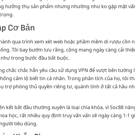
ùng hưởng thụ sản phẩm nhưng nhường như ko gặp mặt vấn 
trọng.
ập Cơ Bản
ến hành qua trình xem xét web hoặc phầm mềm di rượu cồn n
thống. Tôi bay bướm lưu rằng, cộng mang ngày càng cải thiệ
ầu như trong bước đầu bắt buộc.
àng chắc chắc hẳn yêu cầu sử dụng VPN để vượt bên tường 
ống cấm lộ biết tin cá nhân. Trong phân tích của họ, tôi 
ụ trợ phòng thủ quyền riêng tư, quánh tính ở tất cả hầu nh
ên kết bắt đầu thường xuyên là loại chìa khóa, vì Soc88 nân
hoa học, rất nhiều quy định truy vấn vấn sẽ ngày càng 1-1 
người tiêu dùng.