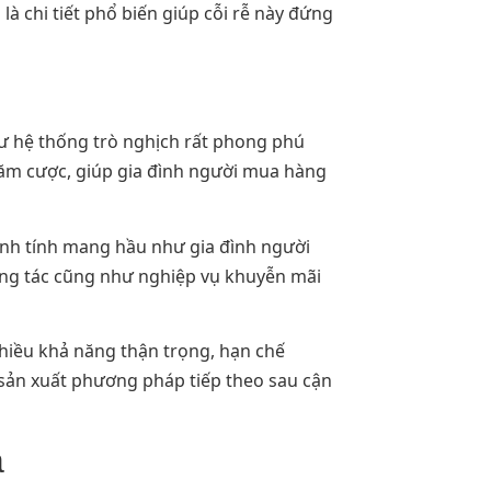
 là chi tiết phổ biến giúp cỗi rễ này đứng
hư hệ thống trò nghịch rất phong phú
trăm cược, giúp gia đình người mua hàng
uánh tính mang hầu như gia đình người
công tác cũng như nghiệp vụ khuyễn mãi
nhiều khả năng thận trọng, hạn chế
 sản xuất phương pháp tiếp theo sau cận
ả