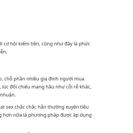
i cơ hội kiếm tiền, cũng như đây là phức
iễn.
hao, chỗ phần nhiều gia đình người mua
 lúc đối chiếu mang hầu như cỗi rễ khác,
 nhuận.
hat sex chắc chắc hẳn thường xuyên tiêu
hưng hơn nữa là phương pháp được áp dụng