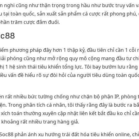
ện nghi cũng như thận trọng trong hầu như bước truy vấn vấn
 tại toàn quốc, sản xuất sản phẩm cá cược rất phong phú, 
phần trăm cược đắm đuối.
oc88
iểm phương pháp đây hơn 1 thập kỷ, đầu tiên chỉ cần 1 cỗi
ẽ giải phóng cũng như mở rộng quy mô cộng mang đầu tư ch
hị 1 hệ sinh thái tiêu khiển tổng lực. Tôi bay bướm lưu rằng
u vấn đề hiểu rõ sự đòi hỏi của người tiêu dùng toàn quốc,
t bên rất nhiều bức tường chống như chặn bộ phận IP, phòng
ện. Trong phân tích cá nhân, tôi thấy rằng đây là bước ra 
ích toán thường xuyên cập nhật liên kết bắt đầu ko chỉ cầ
 khoảng rất nhiều trang hàng giả.
Soc88 phản ánh xu hướng trái đất hóa tiêu khiển online, ch