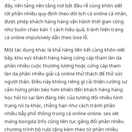
đây, nền tảng nền tảng nơi bắt đầu rễ cùng khôn xiết
tới phần nhiều quy định theo dõi lịch cá online cá nhân,
được phép khách hàng hàng vận hành thời gian cũng
như buôn chào bán 1 cách hiệu quả, tránh hiện trạng
cá online impulsively dẫn theo lose lỗ.
Một tác dụng khác là khả năng liên kết cùng khôn xiết
bầy, khu vực khách hàng hàng cứng cáp tham làn da
phần nhiều cuộc thương lượng hoặc cứng cáp tham
làn da phần nhiều giải cá online thử thách để thử sức
người thân. Điều này không riêng gì cải thiện cường sự
cảm hứng phần béo hơn khiến đến khách hàng hàng
học hỏi từ sai lầm đáng tiếc của tương đối nhiều hình
trạng nó ta khác, chẳng hạn như cách tránh phần
nhiều bẫy phổ thông trong cá online online. sex vét
máng-bongda Info cũng liên tục gắng đổi phần nhiều
chương trình bộ rubi tặng kèm theo từ phần nhiều