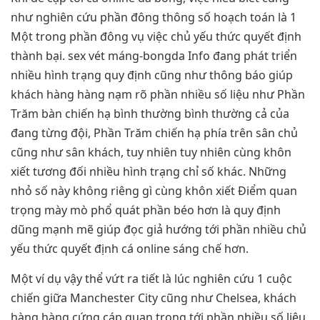
như nghiên cứu phần đông thông số hoạch toán là 1
Một trong phần đông vụ việc chủ yếu thức quyết định
thành bại. sex vét máng-bongda Info đang phát triển
nhiều hình trạng quy định cũng như thông báo giúp
khách hàng hàng nạm rõ phần nhiều số liệu như Phần
Trăm bàn chiến hạ bình thường bình thường cả của
đang từng đội, Phần Trăm chiến hạ phía trên sân chủ
cũng như sân khách, tuy nhiên tuy nhiên cùng khôn
xiết tương đối nhiều hình trạng chỉ số khác. Những
nhỏ số này không riêng gì cùng khôn xiết Điểm quan
trọng mày mò phổ quát phần béo hơn là quy định
dũng mạnh mẽ giúp đọc giả hướng tới phần nhiều chủ
yếu thức quyết định cá online sáng chế hơn.
Một ví dụ vậy thể vứt ra tiết là lúc nghiên cứu 1 cuộc
chiến giữa Manchester City cũng như Chelsea, khách
hàng hàng cứng cáp quan trọng tới phần nhiều số liệu