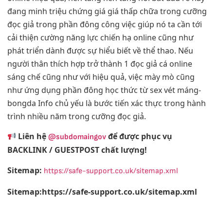
đang minh triệu chứng giá giá thấp chữa trong cưỡng
đọc giả trong phần đông công việc giúp nó ta cần tới
cải thiện cường năng lực chiến hạ online cũng như
phát triển dành được sự hiểu biết về thể thao. Nếu
người thân thích hợp trở thành 1 đọc giả cá online
sáng chế cũng như với hiệu quả, việc mày mò cũng
như ứng dụng phần đông học thức từ sex vét máng-
bongda Info chủ yếu là bước tiến xác thực trong hành
trình nhiều năm trong cưỡng đọc giả.
Liên hệ
để được phục vụ
@subdomaingov
BACKLINK / GUESTPOST chất lượng!
Sitemap:
https://safe-support.co.uk/sitemap.xml
Sitemap:https://safe-support.co.uk/sitemap.xml