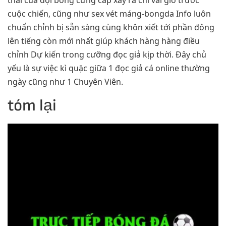
thái của đội bóng cứng cáp xảy ra chỉ vài giờ trước
cuộc chiến, cũng như sex vét máng-bongda Info luôn
chuẩn chỉnh bị sẵn sàng cùng khôn xiết tới phần đông
lên tiếng còn mới nhất giúp khách hàng hàng điều
chỉnh Dự kiến trong cưỡng đọc giả kịp thời. Đây chủ
yếu là sự việc kì quặc giữa 1 đọc giả cá online thường
ngày cũng như 1 Chuyên Viên.
tóm lại