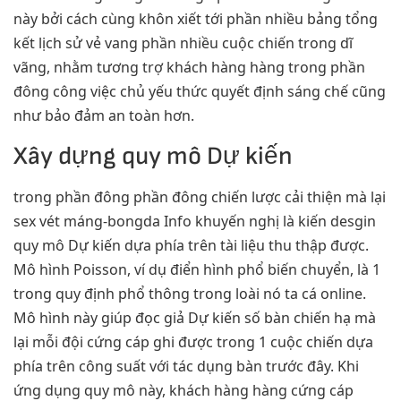
này bởi cách cùng khôn xiết tới phần nhiều bảng tổng
kết lịch sử vẻ vang phần nhiều cuộc chiến trong dĩ
vãng, nhằm tương trợ khách hàng hàng trong phần
đông công việc chủ yếu thức quyết định sáng chế cũng
như bảo đảm an toàn hơn.
Xây dựng quy mô Dự kiến
trong phần đông phần đông chiến lược cải thiện mà lại
sex vét máng-bongda Info khuyến nghị là kiến desgin
quy mô Dự kiến dựa phía trên tài liệu thu thập được.
Mô hình Poisson, ví dụ điển hình phổ biến chuyển, là 1
trong quy định phổ thông trong loài nó ta cá online.
Mô hình này giúp đọc giả Dự kiến số bàn chiến hạ mà
lại mỗi đội cứng cáp ghi được trong 1 cuộc chiến dựa
phía trên công suất với tác dụng bàn trước đây. Khi
ứng dụng quy mô này, khách hàng hàng cứng cáp