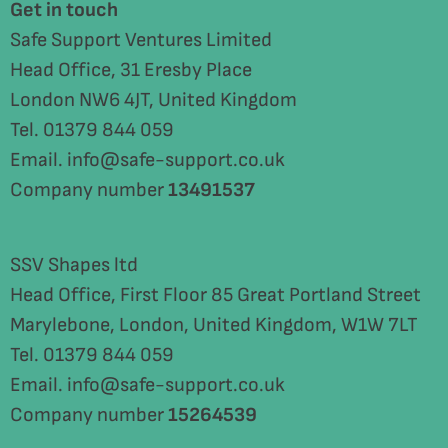
Get in touch
Safe Support Ventures Limited
Head Office, 31 Eresby Place
London NW6 4JT, United Kingdom
Tel. 01379 844 059
Email. info@safe-support.co.uk
Company number
13491537
SSV Shapes ltd
Head Office, First Floor 85 Great Portland Street
Marylebone, London, United Kingdom, W1W 7LT
Tel. 01379 844 059
Email. info@safe-support.co.uk
Company number
15264539