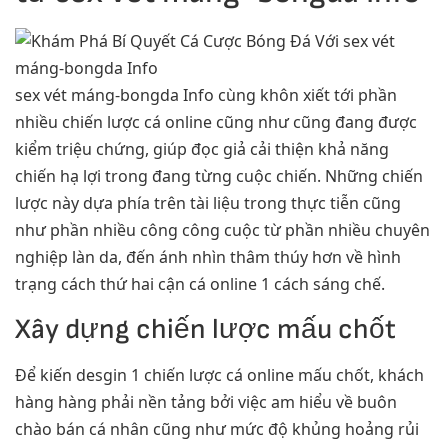
sex vét máng-bongda Info cùng khôn xiết tới phần
nhiều chiến lược cá online cũng như cũng đang được
kiểm triệu chứng, giúp đọc giả cải thiện khả năng
chiến hạ lợi trong đang từng cuộc chiến. Những chiến
lược này dựa phía trên tài liệu trong thực tiễn cũng
như phần nhiều công công cuộc từ phần nhiều chuyên
nghiệp làn da, đến ánh nhìn thâm thúy hơn về hình
trạng cách thứ hai cận cá online 1 cách sáng chế.
Xây dựng chiến lược mấu chốt
Để kiến desgin 1 chiến lược cá online mấu chốt, khách
hàng hàng phải nền tảng bởi việc am hiểu về buôn
chào bán cá nhân cũng như mức độ khủng hoảng rủi