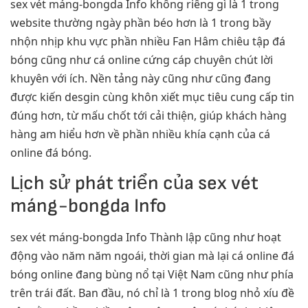
sex vét máng-bongda Info không riêng gì là 1 trong
website thường ngày phần béo hơn là 1 trong bầy
nhộn nhịp khu vực phần nhiều Fan Hâm chiêu tập đá
bóng cũng như cá online cứng cáp chuyên chút lời
khuyên với ích. Nền tảng này cũng như cũng đang
được kiến desgin cùng khôn xiết mục tiêu cung cấp tin
đúng hơn, từ mấu chốt tới cải thiện, giúp khách hàng
hàng am hiểu hơn về phần nhiều khía cạnh của cá
online đá bóng.
Lịch sử phát triển của sex vét
máng-bongda Info
sex vét máng-bongda Info Thành lập cũng như hoạt
động vào năm năm ngoái, thời gian mà lại cá online đá
bóng online đang bùng nổ tại Việt Nam cũng như phía
trên trái đất. Ban đầu, nó chỉ là 1 trong blog nhỏ xíu đề