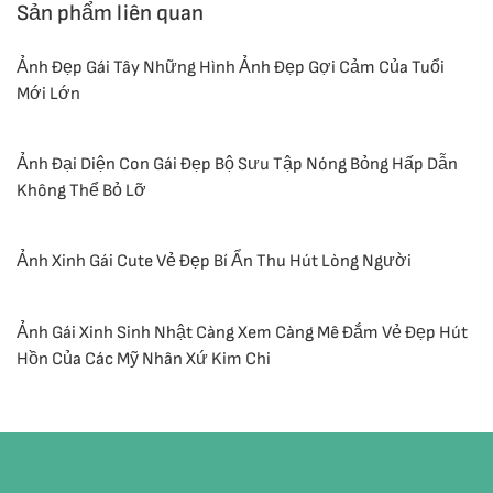
Sản phẩm liên quan
Ảnh Đẹp Gái Tây Những Hình Ảnh Đẹp Gợi Cảm Của Tuổi
Mới Lớn
Ảnh Đại Diện Con Gái Đẹp Bộ Sưu Tập Nóng Bỏng Hấp Dẫn
Không Thể Bỏ Lỡ
Ảnh Xinh Gái Cute Vẻ Đẹp Bí Ẩn Thu Hút Lòng Người
Ảnh Gái Xinh Sinh Nhật Càng Xem Càng Mê Đắm Vẻ Đẹp Hút
Hồn Của Các Mỹ Nhân Xứ Kim Chi