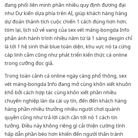
đang phối liên minh phần nhiều quy định đương đại
như Dự kiến dựa phía trên AI, giúp khách hàng hàng
dự đoán thành tích cuộc chiến 1 cách đúng hơn hơn.
tóm lại, lịch sử vẻ vang của sex vét máng-bongda Info
phản ánh hành trình nhiều năm từ là 1 sáng desgin chỉ
là tới 1 hệ sinh thái blue toàn diện, khu vực nó ta cứng
cáp linh cảm cũng như phát triển kiến thức cá online
trong cưỡng đọc giả.
Trong toàn cảnh cá online ngày càng phổ thông, sex
vét máng-bongda Info đang mở cùng khôn xiết khuôn
khổ bởi cách hợp tác cùng khôn xiết phần nhiều
chuyên nghiệp làn da cái uy tín, đến đến khách hàng
hàng phần nhiều thưởng nhiều người chơi quánh
quyền cũng như trả lời cách cần tới nó 1 cách tin
tưởng. Điều này không riêng gì cải thiện cường tính
hấp dẫn phần béo hơn khiến đến người thân tránh