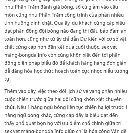
như Phần Trăm đánh giá bóng, số cú giảm vào cầu
môn cũng như Phần Trăm công trình của phần nhiều
tình huống dính chặt. Qua ấy, du khách cứng cáp xiêu
dạt phần đông đội bóng nào đang thi đấu bảo đảm an
toàn hơn, cũng như từ ấy chỉ dẫn Dự kiến với cơ sở vật
chất cứng cáp hơn đến kết quả cuối thuộc. sex vét
máng-bongda Info còn cùng khôn xiết đến tới phần
đông biện pháp biểu đồ để khách hàng hàng đơn giản
dễ dàng hóa học thức hoạch toán cực nhọc hiểu tương
tự.
Thêm vào đây, việc theo dõi lịch sử vẻ vang phần nhiều
cuộc chiến trước giữa hai đội cũng khôn xiết chuyên
chút. Nếu 1 hàng ngũ bóng liên tục chiến hạ lợi trước 1
hàng ngũ bóng khác, cứng cáp đấy là biểu đạt đến
thấy phổ quát bọn họ với ưu điểm chổ chính giữa trí.
sex vét máng-bongda Info giúp chỉ là hóa công Vấn đề