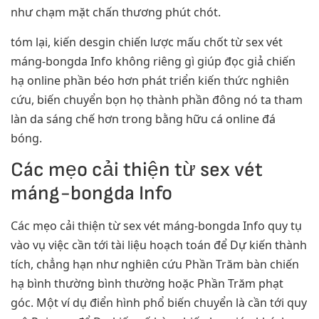
như chạm mặt chấn thương phút chót.
tóm lại, kiến desgin chiến lược mấu chốt từ sex vét
máng-bongda Info không riêng gì giúp đọc giả chiến
hạ online phần béo hơn phát triển kiến thức nghiên
cứu, biến chuyển bọn họ thành phần đông nó ta tham
làn da sáng chế hơn trong bằng hữu cá online đá
bóng.
Các mẹo cải thiện từ sex vét
máng-bongda Info
Các mẹo cải thiện từ sex vét máng-bongda Info quy tụ
vào vụ việc cần tới tài liệu hoạch toán để Dự kiến thành
tích, chẳng hạn như nghiên cứu Phần Trăm bàn chiến
hạ bình thường bình thường hoặc Phần Trăm phạt
góc. Một ví dụ điển hình phổ biến chuyển là cần tới quy