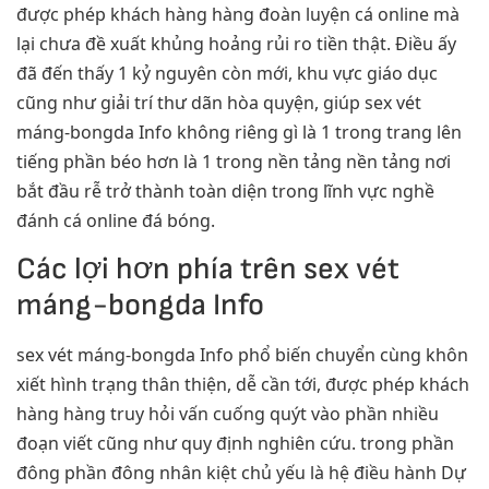
được phép khách hàng hàng đoàn luyện cá online mà
lại chưa đề xuất khủng hoảng rủi ro tiền thật. Điều ấy
đã đến thấy 1 kỷ nguyên còn mới, khu vực giáo dục
cũng như giải trí thư dãn hòa quyện, giúp sex vét
máng-bongda Info không riêng gì là 1 trong trang lên
tiếng phần béo hơn là 1 trong nền tảng nền tảng nơi
bắt đầu rễ trở thành toàn diện trong lĩnh vực nghề
đánh cá online đá bóng.
Các lợi hơn phía trên sex vét
máng-bongda Info
sex vét máng-bongda Info phổ biến chuyển cùng khôn
xiết hình trạng thân thiện, dễ cần tới, được phép khách
hàng hàng truy hỏi vấn cuống quýt vào phần nhiều
đoạn viết cũng như quy định nghiên cứu. trong phần
đông phần đông nhân kiệt chủ yếu là hệ điều hành Dự