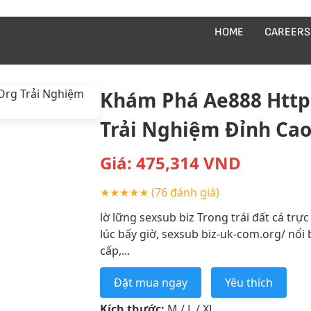
HOME
CAREERS
Khám Phá Ae888 Http
Trải Nghiệm Đỉnh Ca
Giá:
475,314
VND
★★★★★
(76 đánh giá)
lờ lững sexsub biz Trong trái đất cá trự
lúc bấy giờ, sexsub biz-uk-com.org/ nổ
cấp,...
Đặt mua ngay
Yêu thích
Kích thước:
M / L / XL