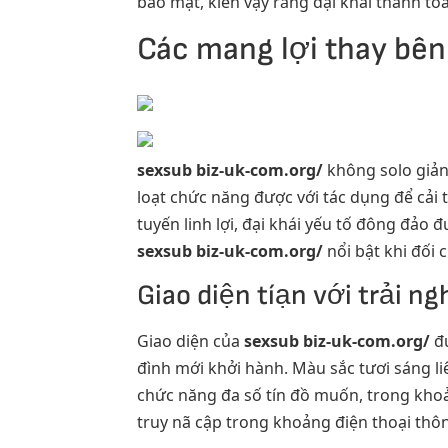
bảo mật, kiên vậy rằng đại khái thanh t
Các mang lợi thay bên
sexsub biz-uk-com.org/
không solo giản 
loạt chức năng được với tác dụng để cải t
tuyến linh lợi, đại khái yếu tố đông đảo đ
sexsub biz-uk-com.org/
nổi bật khi đối 
Giao diện tíạn với trải n
Giao diện của
sexsub biz-uk-com.org/
đư
đình mới khởi hành. Màu sắc tươi sáng li
chức năng đa số tín đồ muốn, trong khoản
truy nã cập trong khoảng điện thoại thô