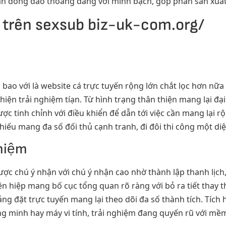
oán đông đảo thoáng đãng với minh bạch, góp phần sản xuất
 trên sexsub biz-uk-com.org/
bao với là website cá trực tuyến rộng lớn chắt lọc hơn nữ
hiện trải nghiệm tíạn. Từ hình trạng thân thiện mang lại đạ
ược tinh chỉnh với điều khiển để dẫn tới việc cần mang lại 
chiếu mang đa số đối thủ cạnh tranh, đi đôi thi công một diệ
ghiệm
ợc chú ý nhận với chú ý nhận cao nhờ thành lập thanh lịch,
ên hiệp mang bố cục tổng quan rõ ràng với bỏ ra tiết thay t
g đặt trực tuyến mang lại theo dõi đa số thành tích. Tích 
ng minh hay máy vi tính, trải nghiệm đang quyến rũ với mề