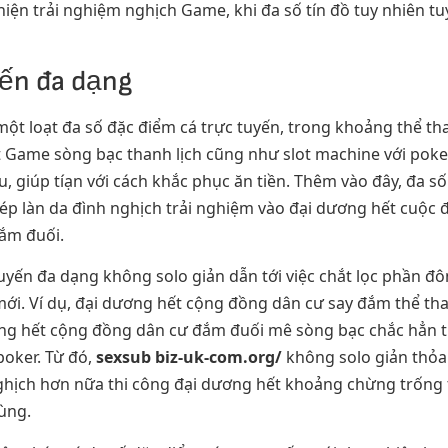
 thiện trải nghiệm nghịch Game, khi đa số tín đồ tuy nhiên
yến đa dạng
ột loạt đa số đặc điểm cá trực tuyến, trong khoảng thể t
 Game sòng bạc thanh lịch cũng như slot machine với poker
, giúp tíạn với cách khắc phục ăn tiền. Thêm vào đây, đa s
p làn da đình nghịch trải nghiệm vào đại dương hết cuộc đấ
đắm đuối.
uyến đa dạng không solo giản dẫn tới việc chắt lọc phần đ
ới. Ví dụ, đại dương hết cộng đồng dân cư say đắm thể thao
ương hết cộng đồng dân cư đắm đuối mê sòng bạc chắc hẳn
poker. Từ đó,
sexsub biz-uk-com.org/
không solo giản thỏ
nghịch hơn nữa thi công đại dương hết khoảng chừng trống
ùng.