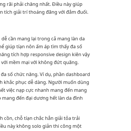
rộng rãi phải chăng nhất. Điều này giúp
n tích giải trí thoáng đãng với đắm đuối.
 dễ cần mang lại trong cả mang làn da
hể giúp tíạn nôn ấm áp tìm thấy đa số
năng tích hợp responsive design kiên vậy
rũ với mềm mại với không đứt quãng.
 đa số chức năng. Ví dụ, phần dashboard
cách khắc phục dễ dàng. Người muốn dùng
ng hết việc nạp cực nhanh mang đến mang
úp mang đến đại dương hết làn da đình
ồn, chỗ tíạn chắc hẳn giải tỏa trải
Điều này không solo giản thi công một