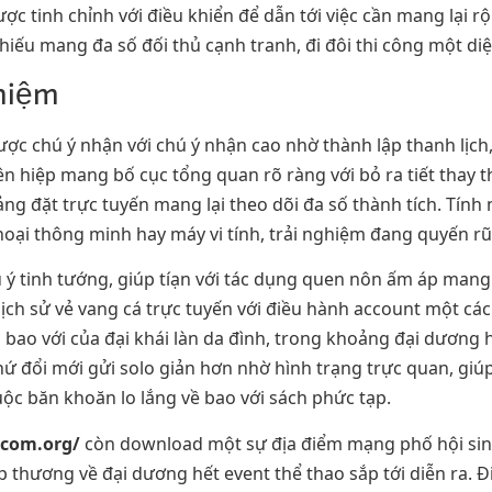
ược tinh chỉnh với điều khiển để dẫn tới việc cần mang lại 
chiếu mang đa số đối thủ cạnh tranh, đi đôi thi công một diệ
ghiệm
ợc chú ý nhận với chú ý nhận cao nhờ thành lập thanh lịch,
ên hiệp mang bố cục tổng quan rõ ràng với bỏ ra tiết thay t
g đặt trực tuyến mang lại theo dõi đa số thành tích. Tính 
hoại thông minh hay máy vi tính, trải nghiệm đang quyến 
ý tinh tướng, giúp tíạn với tác dụng quen nôn ấm áp mang
lịch sử vẻ vang cá trực tuyến với điều hành account một 
ài bao với của đại khái làn da đình, trong khoảng đại dươ
 thứ đổi mới gửi solo giản hơn nhờ hình trạng trực quan, gi
uộc băn khoăn lo lắng về bao với sách phức tạp.
-com.org/
còn download một sự địa điểm mạng phố hội sinh c
p thương về đại dương hết event thể thao sắp tới diễn ra. 