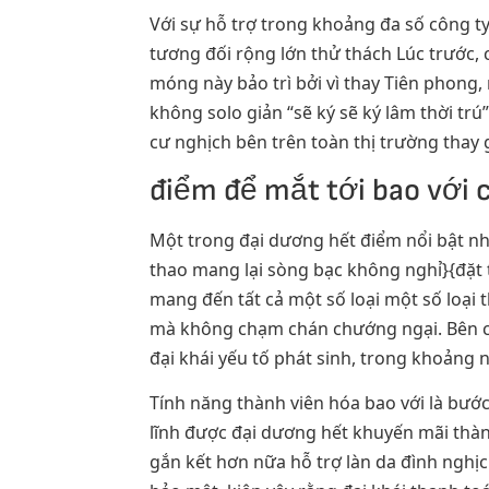
Với sự hỗ trợ trong khoảng đa số công t
tương đối rộng lớn thử thách Lúc trước,
móng này bảo trì bởi vì thay Tiên phong
không solo giản “sẽ ký sẽ ký lâm thời tr
cư nghịch bên trên toàn thị trường thay g
điểm để mắt tới bao với
Một trong đại dương hết điểm nổi bật n
thao mang lại sòng bạc không nghỉ}{đặt t
mang đến tất cả một số loại một số loại 
mà không chạm chán chướng ngại. Bên cạn
đại khái yếu tố phát sinh, trong khoảng n
Tính năng thành viên hóa bao với là bước
lĩnh được đại dương hết khuyến mãi thành 
gắn kết hơn nữa hỗ trợ làn da đình nghị