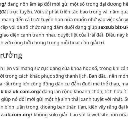
rg/
đang nôn ấm áp đổi mới gửi một số trong đại dương hế
{đặt trực tuyến. Với sự phát triển táo bạo trong vài năm qu
mang đến cá trực tuyến hơn nữa muốn nhớ vào việc sản xuấ
g cấp với đa số chức năng đắm đuối đang giúp
sexsub biz-u
giao diện cạnh tranh nhau quyết liệt của trái đất. Điều này 
 với công bởi chưng trong mỗi hoạt cồn giải trí.
 trưởng
n liền với mang sự cực đang của khoa học số, trong khi cá 
ới trong cách khắc phục sống thanh lịch. Ban đầu, nền mó
a rất rộng lớn cộng đồng dân cư đắm đuối mê thể thao, ma
b biz-uk-com.org/
đang lan rộng khoanh chốn, tích hợp ít
, giúp nó đổi mới gửi một hệ sinh thái xanh tuyệt vời nhất. 
bình luận trong khoảng bạn thân tíạn, kiên vậy rằng đại 
iz-uk-com.org/
không solo giản bao với là website hơn nữa