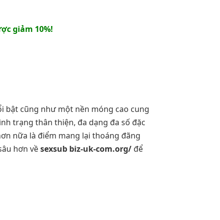
ợc giảm 10%!
i bật cũng như một nền móng cao cung
 hình trạng thân thiện, đa dạng đa số đặc
 hơn nữa là điểm mang lại thoáng đãng
 sâu hơn về
sexsub biz-uk-com.org/
để