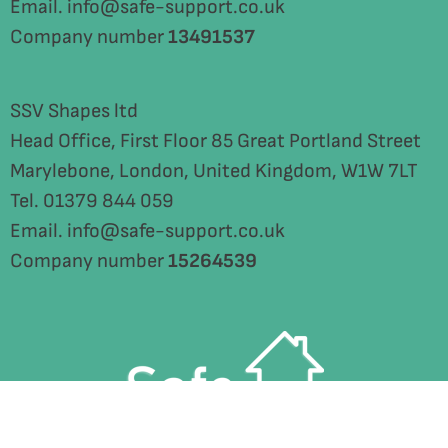
Email. info@safe-support.co.uk
Company number
13491537
SSV Shapes ltd
Head Office, First Floor 85 Great Portland Street
Marylebone, London, United Kingdom, W1W 7LT
Tel. 01379 844 059
Email. info@safe-support.co.uk
Company number
15264539