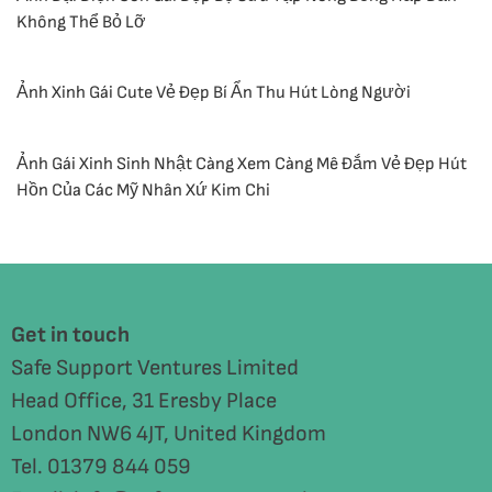
Không Thể Bỏ Lỡ
Ảnh Xinh Gái Cute Vẻ Đẹp Bí Ẩn Thu Hút Lòng Người
Ảnh Gái Xinh Sinh Nhật Càng Xem Càng Mê Đắm Vẻ Đẹp Hút
Hồn Của Các Mỹ Nhân Xứ Kim Chi
Get in touch
Safe Support Ventures Limited
Head Office, 31 Eresby Place
London NW6 4JT, United Kingdom
Tel. 01379 844 059