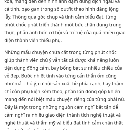
xõa, mang đến đến hình ảnh đậm dung dịch ngầu và
cá tính, bạo gan trong số outfit theo hình dáng lộng
lẫy. Thông qua góc chụp và tình cảm biểu đạt, từng
phút chốc phát triển thành một bức chân dung trung
thực, phản ánh bốn cơ hội và trí tuệ của quá nhiều giao
diện thành viên thiếu phụ.
Những mẩu chuyện chứa cất trong từng phút chốc
giúp thành viên chú ý vẫn tất cả được khả năng luôn
tiện dụng đồng cảm, bay bổng bạt sự nhiều chiều của
vẻ đẹp. Bước nhiệt tình vào từng cẩn thẩn ốm cũng
như mắt chú ý, cơ hội sản xuất bề phía cạnh, hay thậm
chí còn phụ kiện kèm theo, phần lớn đóng góp khiến
mang đến nổi biệt mẩu chuyện riêng của từng phái nữ.
Đây là một trong những nguồn cảm nghĩ bất tận để
cảm nghĩ ra nhiều giao diện thành tích nghệ thuật và
nghệ thuật và thẩm mỹ và biểu đạt tình cảm chân thật