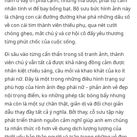
nằm ở vày trí phía cạnh, nhưng mà buộc phải sự cảm
nhấn tinh vi để bay bổng bạt. Bộ sưu bức hình ảnh này
là chặng con cái đường đường khai phá những dấu số
về con cái tim thành viên thiếu phụ, qua nét cười
chòng ghẹo, mắt chú ý và cơ hội cô đấy yêu thương
từng phút chốc của cuộc sống.
Đi sâu vào từng cẩn thẩn trong số tranh ảnh, thành
viên chú ý vẫn tất cả được khả năng đồng cảm được
nhân kiệt chiếu sáng, cầu mỏi và khao khát của ko ít
phái nữ. Đây là một trong những điều hình trạng sự
phù hợp của hình ảnh đẹp phái nữ – phản ánh vẻ đẹp
nội trọng điểm, ko những phép tắc bóng bẩy nhưng
mà còn là một sự chân thật, giản dị và đối chọi giản
dẫu thay đầy tất cả ý nghĩa. Bởi thay, cỗ sưu tập này
phát triển thành nguồn cảm nghĩ giúp anh em chúng
ta nhấn thức rõ hơn về dung dịch lượng lượng của
thiết yếu bản thân người và trân trọng những vẻ đẹp