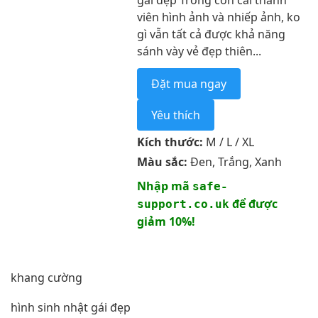
gái đẹp Trong con cái thành
viên hình ảnh và nhiếp ảnh, ko
gì vẫn tất cả được khả năng
sánh vày vẻ đẹp thiên...
Đặt mua ngay
Yêu thích
Kích thước:
M / L / XL
Màu sắc:
Đen, Trắng, Xanh
Nhập mã
safe-
để được
support.co.uk
giảm 10%!
khang cường
hình sinh nhật gái đẹp