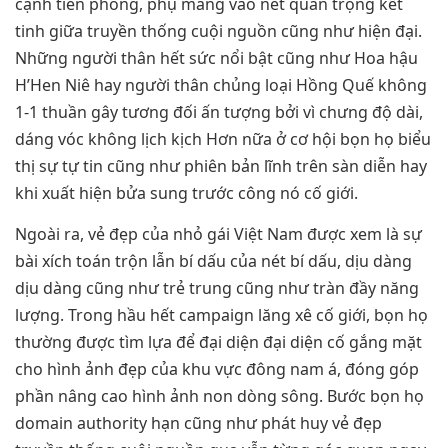
cạnh tiên phong, phụ mang vào nét quan trọng kết
tinh giữa truyền thống cuội nguồn cũng như hiện đại.
Những người thân hết sức nổi bật cũng như Hoa hậu
H’Hen Niê hay người thân chủng loại Hồng Quế không
1-1 thuần gây tương đối ấn tượng bởi vì chưng độ dài,
dáng vóc không lịch kịch Hơn nữa ở cơ hội bọn họ biểu
thị sự tự tin cũng như phiên bản lĩnh trên sàn diễn hay
khi xuất hiện bửa sung trước công nó cố giới.
Ngoài ra, vẻ đẹp của nhỏ gái Việt Nam được xem là sự
bài xích toán trộn lẫn bí dấu của nét bí dấu, dịu dàng
dịu dàng cũng như trẻ trung cũng như tràn đầy năng
lượng. Trong hầu hết campaign lăng xê cố giới, bọn họ
thường được tìm lựa để đại diện đại diện cố gắng mặt
cho hình ảnh đẹp của khu vực đông nam á, đóng góp
phần nâng cao hình ảnh non dòng sông. Bước bọn họ
domain authority hạn cũng như phát huy vẻ đẹp