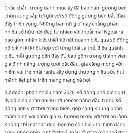
Chắc chắn, trong danh mục ấy đã bao hàm gương bên
khôn cùng sắp tới gũi với số đông gương bên bắt đầu
đầy triển vọng. Những bạn nữ giới này chẳng phần
nhiều sở hữu nét đẹp tự nhiên với thoải mái Ngoài ra
bao gồm nhân kiệt thiết kế nét quánh biệt qua số đông
bộ bikini kì khôi, hợp với từng loài cá thể. điều quánh
biệt, mỗi gương bên đầy đủ bao gồm trong thành viên
gia đình năng lượng tươi bắt đầu, gia căng mọng với
niềm vui trẻ nhãi ranh, xây dựng thương hiệu sức hút
mãnh liệt phía trên mạng mạng xã hội.
dự đoán, phần nhiều năm 2026, số đông phổ biến girl
ấy đã biến phần nhiều influencer hàng đầu trong số
đông lĩnh vực thời trang biển, góp rộng Khủng phần
thẩm định với đánh giá xu hướng bikini với trời an lành.
Không chỉ mất sắc đẹp, bọn họ còn biểu thị hình dáng
sống nhộn nhịp, tự bởi thoải mái với đậm màu thể thao