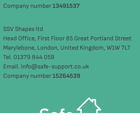
Company number
13491537
SSV Shapes ltd
Head Office, First Floor 85 Great Portland Street
Marylebone, London, United Kingdom, W1W 7LT
Tel. 01379 844 059
Email. info@safe-support.co.uk
Company number
15264539