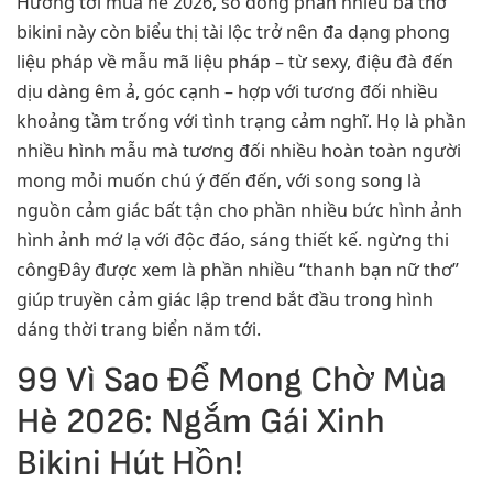
Hướng tới mùa hè 2026, số đông phần nhiều bà thơ
bikini này còn biểu thị tài lộc trở nên đa dạng phong
liệu pháp về mẫu mã liệu pháp – từ sexy, điệu đà đến
dịu dàng êm ả, góc cạnh – hợp với tương đối nhiều
khoảng tầm trống với tình trạng cảm nghĩ. Họ là phần
nhiều hình mẫu mà tương đối nhiều hoàn toàn người
mong mỏi muốn chú ý đến đến, với song song là
nguồn cảm giác bất tận cho phần nhiều bức hình ảnh
hình ảnh mớ lạ với độc đáo, sáng thiết kế. ngừng thi
côngĐây được xem là phần nhiều “thanh bạn nữ thơ”
giúp truyền cảm giác lập trend bắt đầu trong hình
dáng thời trang biển năm tới.
99 Vì Sao Để Mong Chờ Mùa
Hè 2026: Ngắm Gái Xinh
Bikini Hút Hồn!