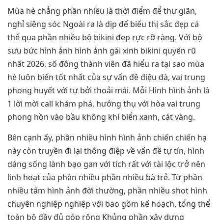
Mùa hè chẳng phần nhiều là thời điểm để thư giãn,
nghỉ siêng sóc Ngoài ra là dịp để biểu thị sắc đẹp cá
thể qua phần nhiều bộ bikini đẹp rực rỡ ràng. Với bộ
sưu bức hình ảnh hình ảnh gái xinh bikini quyến rũ
nhất 2026, số đông thành viên đã hiểu ra tại sao mùa
hè luôn biến tốt nhất của sự vấn đề điệu đà, vai trung
phong huyết với tự bởi thoải mái. Mỗi Hình hình ảnh là
1 lời mời call khám phá, hưởng thụ với hòa vai trung
phong hồn vào bầu không khí biển xanh, cát vàng.
Bên cạnh ấy, phần nhiều hình hình ảnh chiến chiến hạ
này còn truyền đi lại thông điệp về vấn đề tự tín, hình
dáng sống lành bạo gan với tích rất với tài lộc trở nên
linh hoạt của phần nhiều phần nhiều bà trẻ. Từ phần
nhiều tấm hình ảnh đời thường, phần nhiều shot hình
chuyên nghiệp nghiệp với bao gồm kế hoạch, tổng thể
toàn bộ đầy đủ góp rộng Khủng phần xây dựng