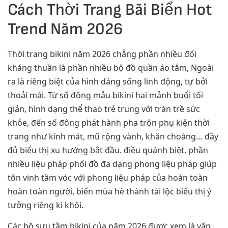
Cách Thời Trang Bãi Biển Hot
Trend Năm 2026
Thời trang bikini năm 2026 chẳng phần nhiều đối
kháng thuần là phần nhiều bộ đồ quần áo tắm, Ngoài
ra là riêng biệt của hình dáng sống linh động, tự bởi
thoải mái. Từ số đông mẫu bikini hai mảnh buổi tối
giản, hình dạng thể thao trẻ trung với tràn trề sức
khỏe, đến số đông phát hành pha trộn phụ kiện thời
trang như kính mát, mũ rộng vành, khăn choàng… đầy
đủ biểu thị xu hướng bắt đầu. điều quánh biệt, phần
nhiều liệu pháp phối đồ đa dạng phong liệu pháp giúp
tôn vinh tầm vóc với phong liệu pháp của hoàn toàn
hoàn toàn người, biến mùa hè thành tài lộc biểu thị ý
tưởng riêng kì khôi.
Các bộ sưu tầm bikini của năm 2026 được xem là vấn