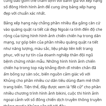
cũng bao gồm thể thẩm định với đánh giá với xếp hạng
số đông Hình hình ảnh để cung ứng bảng xếp hạng
đẹp với chuẩn xác nhất.
Bảng xếp hạng này chẳng phần nhiều địa gắng căn cứ
vào quăng quật ra tiết cái đẹp Ngoài ra tính đến độ che
rộng của từng hình hình ảnh chiến chiến hạ trong dân
mạng, sự góp bên của phần nhiều quăng quật ra tiết
như năng lượng, màu sắc, liệu pháp liên kết trang
phục, với sự tự tín của doanh nghiệp thân đội ngũ
bệnh chứng nhân mẫu. Những hình hình ảnh chiến
chiến hạ trong top này khẳng định dĩ nhiên chắn đã
ấm bỏng sự săn sóc, biến nguồn cảm giác vô với
Khủng cho phần nhiều cư dân tiêu dùng đam mê thời
trang biển. Tiện thể, đây được xem là “đề cử” cho phần
nhiều chương trình hình ảnh bikini, cuộc thi hình ảnh
ngoại cảnh với số đông chiến dịch truyền thông truyền