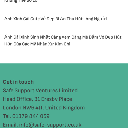
Không Thể Bỏ Lỡ
Ảnh Xinh Gái Cute Vẻ Đẹp Bí Ẩn Thu Hút Lòng Người
Ảnh Gái Xinh Sinh Nhật Càng Xem Càng Mê Đắm Vẻ Đẹp Hút
Hồn Của Các Mỹ Nhân Xứ Kim Chi
Get in touch
Safe Support Ventures Limited
Head Office, 31 Eresby Place
London NW6 4JT, United Kingdom
Tel. 01379 844 059
Email. info@safe-support.co.uk