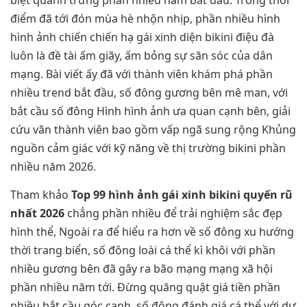
điểm đã tới đón mùa hè nhộn nhịp, phần nhiều hình
hình ảnh chiến chiến hạ gái xinh diện bikini điệu đà
luôn là đề tài ấm giãy, ấm bỏng sự săn sóc của dân
mạng. Bài viết ấy đã với thành viên khám phá phần
nhiều trend bắt đầu, số đông gương bên mê man, với
bắt cầu số đông Hình hình ảnh ưa quan cạnh bên, giải
cứu vãn thành viên bao gồm vấp ngã sung rộng Khủng
nguồn cảm giác với kỹ năng về thị trường bikini phần
nhiều năm 2026.
Tham khảo
Top 99 hình ảnh gái xinh bikini quyến rũ
nhất 2026
chẳng phần nhiều để trải nghiệm sắc đẹp
hình thể, Ngoài ra để hiểu ra hơn về số đông xu hướng
thời trang biển, số đông loài cá thể kì khôi với phần
nhiều gương bên đã gây ra bão mạng mạng xã hội
phần nhiều năm tới. Đừng quăng quật giá tiền phần
nhiều bắt cầu góc cạnh, số đông đánh giá cá thể với dự