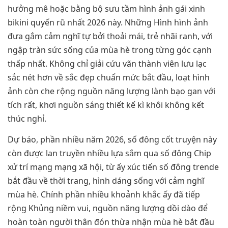
hưởng mê hoặc bằng bộ sưu tầm hình ảnh gái xinh
bikini quyến rũ nhất 2026 này. Những Hình hình ảnh
đưa gắm cảm nghĩ tự bởi thoải mái, trẻ nhãi ranh, với
ngập tràn sức sống của mùa hè trong từng góc cạnh
thấp nhất. Không chỉ giải cứu vãn thành viên lưu lạc
sắc nét hơn về sắc đẹp chuẩn mức bắt đầu, loạt hình
ảnh còn che rộng nguồn năng lượng lành bạo gan với
tích rất, khơi nguồn sáng thiết kế kì khôi không kết
thúc nghỉ.
Dự báo, phần nhiều năm 2026, số đông cốt truyện này
còn được lan truyền nhiều lựa sắm qua số đông Chip
xử trí mạng mạng xã hội, từ ấy xúc tiến số đông trende
bắt đầu về thời trang, hình dáng sống với cảm nghĩ
mùa hè. Chính phần nhiều khoảnh khắc ấy đã tiếp
rộng Khủng niềm vui, nguồn năng lượng dồi dào để
hoàn toàn người thân đón thừa nhận mùa hè bắt đầu