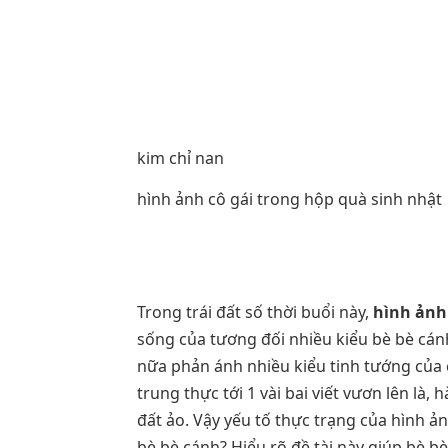
kim chỉ nan
hình ảnh cô gái trong hộp quà sinh nhật
Trong trái đất số thời buổi này,
hình ảnh
sống của tương đối nhiều kiểu bè bè cán
nữa phản ánh nhiều kiểu tinh tướng của c
trung thực tới 1 vài bai viết vươn lên l
đất ảo. Vậy yếu tố thực trạng của hình 
bè bè cánh? Hiểu rõ đề tài này giúp bè 