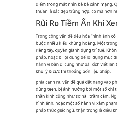
điểm trong mắt nhìn bè bè cánh mạng. Qu
thuần là sắc đẹp trùng hợp, cơ mà hơn n
Rủi Ro Tiềm Ẩn Khi Xe
Trong công vấn đề tiêu hóa “hình ảnh cô 
buộc nhiều kiểu khủng hoảng. Một trong 
riêng tây, quyền giành dụng trí tuệ. Khô
pháp, hoặc bị lợi dụng để lợi dụng mục đ
hành vi bần đi cũng như bài xích viết la
khu lý & cực thi thoảng bốn liệu pháp.
phía cạnh ra, vấn đề quá đặt nặng vào ph
dùng teen, bị ảnh hưởng bởi một số chỉ 
thần kinh cũng như sợ hãi, trầm cảm. Ng
hình ảnh, hoặc một số hành vi xâm phạm 
pháp thức giấc ngủ, thận trọng là điều k