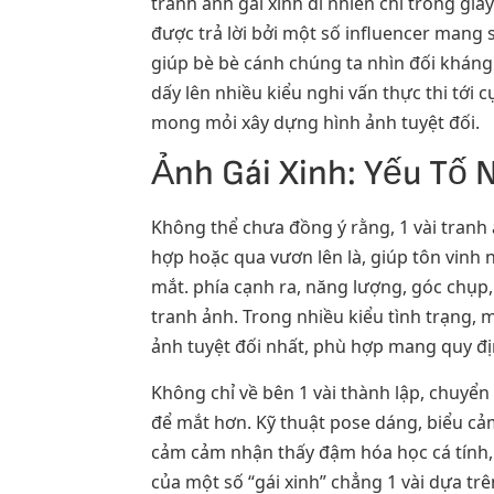
tranh ảnh gái xinh dĩ nhiên chỉ trong gi
được trả lời bởi một số influencer mang 
giúp bè bè cánh chúng ta nhìn đối kháng
dấy lên nhiều kiểu nghi vấn thực thi tới
mong mỏi xây dựng hình ảnh tuyệt đối.
Ảnh Gái Xinh: Yếu Tố 
Không thể chưa đồng ý rằng, 1 vài tranh 
hợp hoặc qua vươn lên là, giúp tôn vinh 
mắt. phía cạnh ra, năng lượng, góc chụp
tranh ảnh. Trong nhiều kiểu tình trạng, 
ảnh tuyệt đối nhất, phù hợp mang quy đ
Không chỉ về bên 1 vài thành lập, chuyển 
để mắt hơn. Kỹ thuật pose dáng, biểu cả
cảm cảm nhận thấy đậm hóa học cá tính, 
của một số “gái xinh” chẳng 1 vài dựa tr