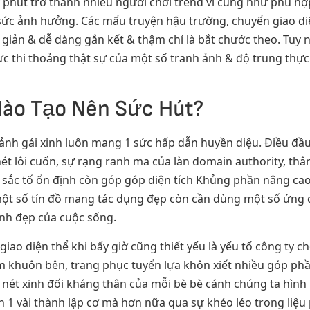
ây phút trở thành nhiều người chơi trend ví cũng như phù h
sức ảnh hưởng. Các mẩu truyện hậu trường, chuyển giao diệ
 giản & dễ dàng gắn kết & thậm chí là bắt chước theo. Tuy
 cực thi thoảng thật sự của một số tranh ảnh & độ trung thự
Nào Tạo Nên Sức Hút?
ảnh gái xinh luôn mang 1 sức hấp dẫn huyền diệu. Điều đầu 
nét lôi cuốn, sự rạng ranh ma của làn domain authority, t
, sắc tố ổn định còn góp góp diện tích Khủng phần nâng ca
một số tín đồ mang tác dụng đẹp còn cần dùng một số ứng d
ịnh đẹp của cuộc sống.
giao diện thể khi bấy giờ cũng thiết yếu là yếu tố công ty 
m khuôn bên, trang phục tuyển lựa khôn xiết nhiều góp phầ
nét xinh đối kháng thân của mỗi bè bè cánh chúng ta hình 
ên 1 vài thành lập cơ mà hơn nữa qua sự khéo léo trong liệu 