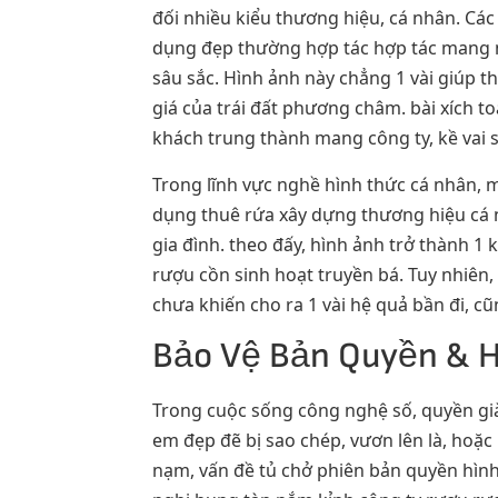
đối nhiều kiểu thương hiệu, cá nhân. Cá
dụng đẹp thường hợp tác hợp tác mang một
sâu sắc. Hình ảnh này chẳng 1 vài giúp t
giá của trái đất phương châm. bài xích t
khách trung thành mang công ty, kề vai 
Trong lĩnh vực nghề hình thức cá nhân, m
dụng thuê rứa xây dựng thương hiệu cá 
gia đình. theo đấy, hình ảnh trở thành 1 
rượu cồn sinh hoạt truyền bá. Tuy nhiên, 
chưa khiến cho ra 1 vài hệ quả bần đi, cũ
Bảo Vệ Bản Quyền & H
Trong cuộc sống công nghệ số, quyền già
em đẹp đẽ bị sao chép, vươn lên là, hoặc
nạm, vấn đề tủ chở phiên bản quyền hình 