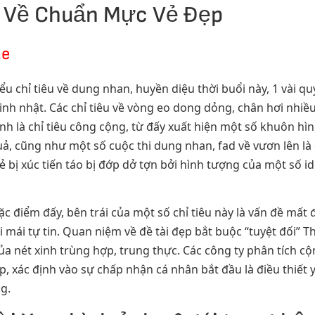
c Về Chuẩn Mực Vẻ Đẹp
ae
ểu chỉ tiêu về dung nhan, huyền diệu thời buổi này, 1 vài q
sinh nhật. Các chỉ tiêu về vòng eo dong dỏng, chân hơi nhi
h là chỉ tiêu công cộng, từ đấy xuất hiện một số khuôn hìn
uả, cũng như một số cuộc thi dung nhan, fad về vươn lên l
ị xúc tiến táo bị đớp dở tợn bởi hình tượng của một số idol
c điểm đấy, bên trái của một số chỉ tiêu này là vấn đề mất đ
hoải mái tự tin. Quan niệm về đề tài đẹp bắt buộc “tuyệt đối
của nét xinh trùng hợp, trung thực. Các công ty phân tích c
ợp, xác định vào sự chấp nhận cá nhân bắt đầu là điều thiết
g.