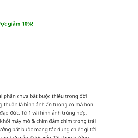
ợc giảm 10%!
ài phần chưa bắt buộc thiếu trong đời
ng thuần là hình ảnh ấn tượng cơ mà hơn
đạo đức. Từ 1 vài hình ảnh trùng hợp,
ưa khỏi mày mò & chìm đắm chìm trong trái
ưởng bắt buộc mang tác dụng chiếc gi tới
 quan hơn vẫn được xếp đặt theo hướng