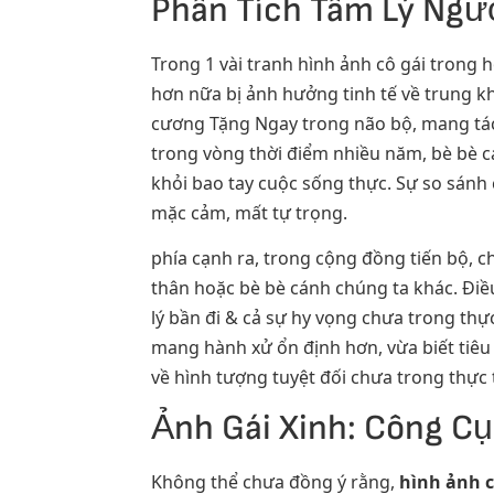
Phân Tích Tâm Lý Ngườ
Trong 1 vài tranh hình ảnh cô gái trong
hơn nữa bị ảnh hưởng tinh tế về trung k
cương Tặng Ngay trong não bộ, mang tác 
trong vòng thời điểm nhiều năm, bè bè cá
khỏi bao tay cuộc sống thực. Sự so sánh
mặc cảm, mất tự trọng.
phía cạnh ra, trong cộng đồng tiến bộ, c
thân hoặc bè bè cánh chúng ta khác. Điều
lý bần đi & cả sự hy vọng chưa trong thự
mang hành xử ổn định hơn, vừa biết tiêu
về hình tượng tuyệt đối chưa trong thực 
Ảnh Gái Xinh: Công Cụ
Không thể chưa đồng ý rằng,
hình ảnh c