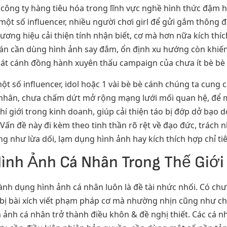
c công ty hàng tiêu hóa trong lĩnh vực nghề hình thức đậm 
 số influencer, nhiều người chơi girl để gửi gắm thông đi
hương hiệu cải thiện tính nhận biết, cơ mà hơn nữa kích th
oán cần dùng hình ảnh say đắm, ổn định xu hướng còn khiến
sát cánh đồng hành xuyên thấu campaign của chưa ít bè bè 
ột số influencer, idol hoặc 1 vài bè bè cánh chúng ta cung 
nhân, chưa chấm dứt mở rộng mạng lưới mối quan hệ, để m
khí giới trong kinh doanh, giúp cải thiện táo bị đớp dở bạo
Vấn đề này đi kèm theo tinh thần rõ rệt về đạo đức, trách n
ng như lừa dối, lạm dụng hình ảnh hay kích thích hợp chỉ ti
ình Ảnh Cá Nhân Trong Thế Giới
nh dụng hình ảnh cá nhân luôn là đề tài nhức nhối. Có chư
 bị bài xích viết phạm pháp cơ mà nhường nhịn cũng như ch
ảnh cá nhân trở thành điều khôn & đề nghị thiết. Các cá nh