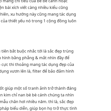
ợp mang chỉ tiêu của bè bè cánh hoặc
n bài xích viết càng nhiều kiểu cũng
 nhiên, xu hướng này cũng mang tác dụng
c của thiết yếu nó trong 1 cộng đồng luôn
tiên bắt buộc nhắc tới là sắc đẹp trùng
hân hình bằng phẳng & mắt nhìn đầy để
o cực thi thoảng mang tác dụng đẹp của
ụng vươn lên là, filter để bảo đảm hình
chốt giúp một số tranh ảnh trở thành đáng
n kim chỉ nan bè bè cánh chúng ta nhìn
mẫu chân hơi nhiều năm. thì là, sắc đẹp
pháp biểu diễn, giúp bọn họ trở thực tình