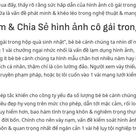
a đấy, thấy rõ rằng sức hấp dẫn của hình ảnh cô gái tron
ữa là vấn đề phát minh & khéo léo trong nghệ thuật & man
m & Chia Sẻ hình ảnh cô gái tron
gái trong hộp quà sinh nhật”, bè bè cánh chúng ta nhìn dĩ 
1 vài chướng ngại nhức nhối là vấn đề lạm dụng hình ảnh,
ng ít bè bè cánh chúng ta hình mẫu chân hơi nhiều năm hay 
ích cá nhân, thậm chí là còn lường đảo. Người xem vày thiếu
n truyền phạm pháp, hoặc bị lôi cuốn vào 1 vài mạng lưới ki
ép tắc khiến cho công ty yếu đa số lượng bè bè cánh chúng 
tiêu đẹp hy vọng trên mức cho phép, dẫn tới mặc cảm, rối 
uy hiểm hơn, bao hàm tình trạng khôn & nghiêm trọng thực
đời bốn. Chính cho nên vày nạm, vấn đề kiểm soát hình ảnh 
hôn & quan trọng nhất để ngăn cản 1 vài hệ lụy tội nghiệp t