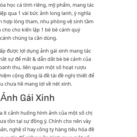
hóa học cá tính riêng, mỹ phẩm, mang tác
ệp qua 1 vài bức ảnh long lanh, ý nghĩa
ích hợp lòng tham, nhu phòng vệ sinh tầm
 cho cho kiến lập 1 bè bè cánh quý
cánh chúng ta cần dùng.
cấp được lợi dụng ảnh gái xinh mang tác
ắt sự để mắt & dẫn dắt bè bè cánh của
 doanh thu, liên quan một số hoạt rượu
hiệm cộng đồng là đề tài đề nghị thiết để
êu chưa hề mang lợi về nét xinh.
 Ảnh Gái Xinh
a ít cảnh huống hình ảnh của một số chị
ưa tồn tại sự đồng ý. Chính cho nên vày
ân, nghệ sĩ hay công ty hàng tiêu hóa đề