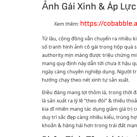
Ảnh Gái Xinh & Áp Lự
https://cobabble.
Xem thêm:
Từ lâu, cộng đồng vẫn chuyển ra nhiều ki
số tranh hình ảnh cô gái trong hộp quà 
authority mịn màng được triệu chứng min
mang quy định này dẫn tới chưa ít hậu q
ngày càng chuyên nghiệp dụng. Người trẻ b
hướng chạy theo nét xinh tự sản xuất.
Điều đáng mang lợi thỏm là, trong thời đặ
là sản xuất ra lý lẽ “theo đòi” & thiếu t
kia dĩ nhiên mang tác dụng giảm giá trị 
duy trì sắc đẹp càng nhiều kiểu, trùng h
khoắn & hăng hái hơn trong trái đất mạn