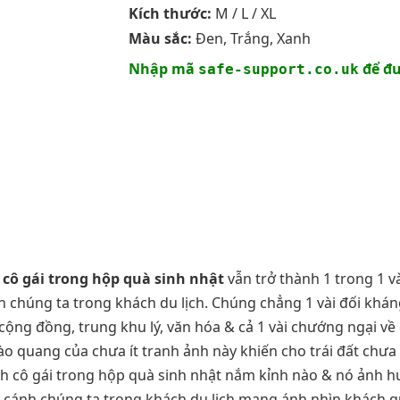
Kích thước:
M / L / XL
Màu sắc:
Đen, Trắng, Xanh
Nhập mã
để đư
safe-support.co.uk
 cô gái trong hộp quà sinh nhật
vẫn trở thành 1 trong 1 v
h chúng ta trong khách du lịch. Chúng chẳng 1 vài đối khá
ộng đồng, trung khu lý, văn hóa & cả 1 vài chướng ngại về 
à, hào quang của chưa ít tranh ảnh này khiến cho trái đất ch
ảnh cô gái trong hộp quà sinh nhật nắm kỉnh nào & nó ảnh h
bè cánh chúng ta trong khách du lịch mang ánh nhìn khách