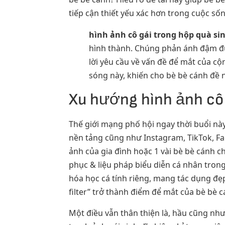
tiếp cận thiết yếu xác hơn trong cuộc sốn
hình ảnh cô gái trong hộp quà si
hình thành. Chúng phản ánh đậm đư
lời yêu cầu về vấn đề để mắt của c
sóng này, khiến cho bè bè cánh đề n
Xu hướng hình ảnh cô 
Thế giới mạng phố hội ngay thời buổi này
nền tảng cũng như Instagram, TikTok, Face
ảnh của gia đình hoặc 1 vài bè bè cánh c
phục & liệu pháp biểu diễn cá nhân tr
hóa học cá tính riêng, mang tác dụng đẹp 
filter” trở thành điểm để mắt của bè bè
Một điều vẫn thân thiện là, hầu cũng nh