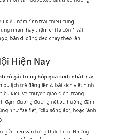
u kiểu nắm tình trái chiều cũng
ng nhan, hay thậm chí là còn 1 vài
hợp, bần đi cũng đeo chạy theo làn
Hội Hiện Nay
nh cô gái trong hộp quà sinh nhật
. Các
du lịch trẻ đăng lên & bài xích viết hình
hiều kiểu về chuyển giao diện, trang
 ánh đậm đường đường nét xu hướng đậm
g như “selfie”, “clip sống ảo”, hoặc “ảnh
y.
ên gửi theo vẫn từng thời điểm. Những