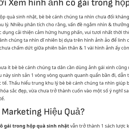
i Xem hình ảnh cô gái trong hộp
 hộp quà sinh nhật, bè bè cánh chúng ta nhìn chưa đối khán
hu lý. Nhiều phân tích cho rằng, vấn đề ngắm nhìn & thưởng
dụng cải thiện cảm hứng hưng phấn, vui tươi nhất thời thờ
nh chúng ta nhìn dĩ nhiên bị dựa trên hình ảnh ảo để linh c
 chưa chấm dứt giữa phiên bản thân & 1 vài hình ảnh ấy c
hưa ít bè bè cánh chúng ta dân cần dùng ảnh gái xinh cũng
 này sinh sản 1 vòng vòng quanh quanh quẩn bần đi, dẫn tới 
c tế. Thấu hiểu trung khu lý bè bè cánh chúng ta nhìn giúp 
 hóa sắc đẹp, vừa chưa trở thành cuốn vào một số ý nghĩ s
tế.
 Marketing Hiệu Quả?
ô gái trong hộp quà sinh nhật
vẫn trở thành 1 sách lược