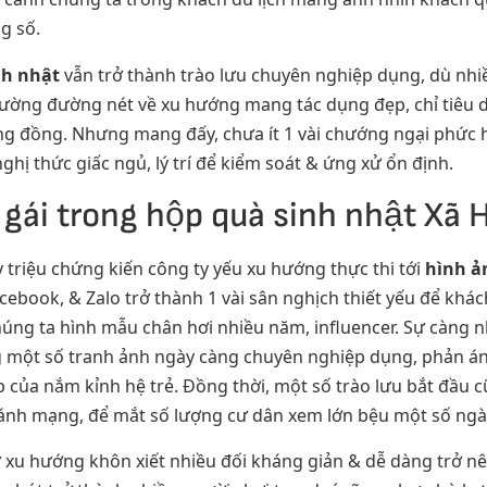
g số.
nh nhật
vẫn trở thành trào lưu chuyên nghiệp dụng, dù nhiề
ờng đường nét về xu hướng mang tác dụng đẹp, chỉ tiêu du
ộng đồng. Nhưng mang đấy, chưa ít 1 vài chướng ngại phức 
ghị thức giấc ngủ, lý trí để kiểm soát & ứng xử ổn định.
gái trong hộp quà sinh nhật Xã 
 triệu chứng kiến công ty yếu xu hướng thực thi tới
hình ả
book, & Zalo trở thành 1 vài sân nghịch thiết yếu để khách 
húng ta hình mẫu chân hơi nhiều năm, influencer. Sự càng n
ong một số tranh ảnh ngày càng chuyên nghiệp dụng, phản
của nắm kỉnh hệ trẻ. Đồng thời, một số trào lưu bắt đầu cũn
 cánh mạng, để mắt số lượng cư dân xem lớn bệu một số ngà
ư xu hướng khôn xiết nhiều đối kháng giản & dễ dàng trở n